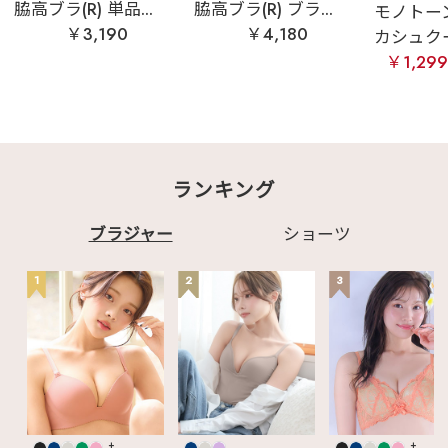
脇高ブラ(R) 単品...
脇高ブラ(R) ブラ...
モノトー
￥3,190
￥4,180
カシュクー
￥1,29
ランキング
ブラジャー
ショーツ
1
2
3
+
+