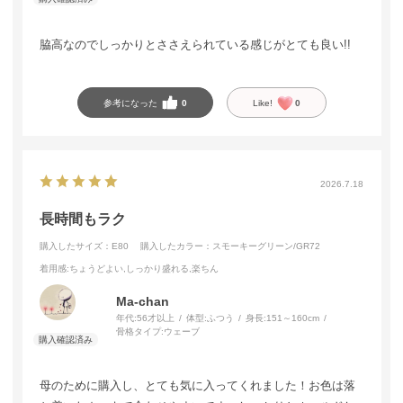
脇高なのでしっかりとささえられている感じがとても良い!!
参考になった
0
Like!
0
2026.7.18
長時間もラク
購入したサイズ：E80
購入したカラー：スモーキーグリーン/GR72
着用感
:ちょうどよい,しっかり盛れる,楽ちん
Ma-chan
年代:
56才以上
体型:
ふつう
身長:
151～160cm
骨格タイプ:
ウェーブ
母のために購入し、とても気に入ってくれました！お色は落