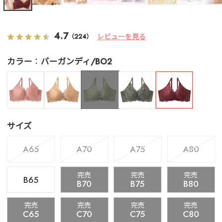
4.7
レビューを見る
（224）
カラー
バーガンディ/BO2
サイズ
A65
A70
A75
A80
完売
完売
完売
B65
B70
B75
B80
完売
完売
完売
完売
C65
C70
C75
C80