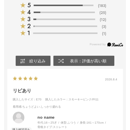
★
5
(183)
★
4
(25)
★
3
(12)
★
2
(3)
★
1
(1)
絞り込み
表示：評価が高い順
2026.8.4
リピあり
購入したサイズ：E70
購入したカラー：スモーキーピンク/PI11
着用感
:ちょうどよい,しっかり盛れる
no name
年代:
16～25才
体型:
ふつう
身長:
161～170cm
骨格タイプ:
ストレート