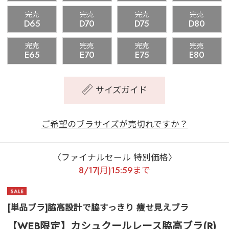
完売
完売
完売
完売
D65
D70
D75
D80
完売
完売
完売
完売
E65
E70
E75
E80
サイズガイド
ご希望のブラサイズが売切れですか？
〈ファイナルセール 特別価格〉
8/17(月)15:59まで
[単品ブラ]脇高設計で脇すっきり 痩せ見えブラ
【WEB限定】カシュクールレース脇高ブラ(R)