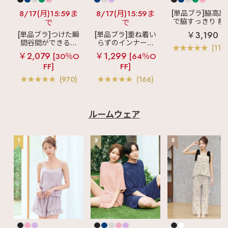
8/17(月)15:59ま
8/17(月)15:59ま
[単品ブラ]脇高設
で脇すっきり 痩
で
で
見えブラ
カシ
￥3,190
[単品ブラ]つけた瞬
[単品ブラ]重ね着い
クールレース脇
間谷間ができるシ
らずのインナーブ
ブラ(R) 単品ブラ
(119
ームレスブラ
超
ラ
リッチバスト
ャー
￥2,079
￥1,299
[30％O
[64％O
盛ブラ(R) シームレ
ブラトップ (ワイヤ
FF]
FF]
ス 単品ブラジャー
ー入り)
(970)
(166)
ルームウェア
1
2
3