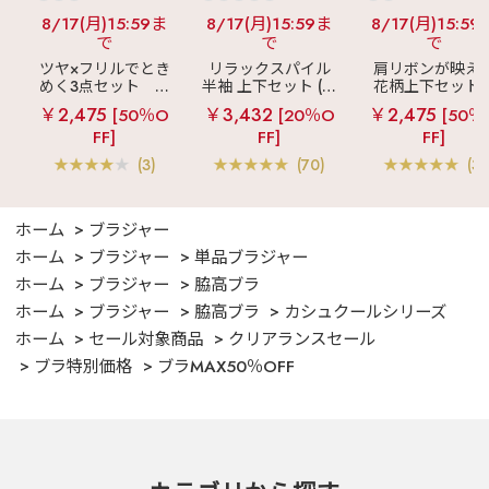
8/17(月)15:59ま
8/17(月)15:59ま
8/17(月)15:59
で
で
で
ツヤ×フリルでとき
リラックスパイル
肩リボンが映え
めく3点セット
シ
半袖 上下セット (男
花柄上下セット
ルキー ショートパ
女兼用サイズ)
メニーフラワー 
￥2,475
￥3,432
￥2,475
[50％O
[20％O
[50％
ンツ 3点セット
ングパンツ 上下
FF]
FF]
FF]
ット
(3)
(70)
(3)
ホーム
ブラジャー
ホーム
ブラジャー
単品ブラジャー
ホーム
ブラジャー
脇高ブラ
ホーム
ブラジャー
脇高ブラ
カシュクールシリーズ
ホーム
セール対象商品
クリアランスセール
ブラ特別価格
ブラMAX50％OFF