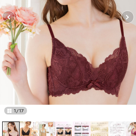
1
/
17