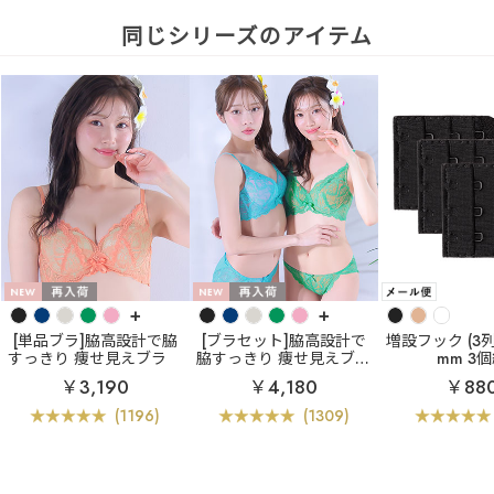
同じシリーズのアイテム
+
+
[単品ブラ]脇高設計で脇
[ブラセット]脇高設計で
増設フック (3列×
すっきり 痩せ見えブラ
脇すっきり 痩せ見えブラ
mm 3
カシュクールレース脇高
カシュクールレース脇
￥3,190
￥4,180
￥88
ブラ(R) 単品ブラジャー
高ブラ(R) ブラジャー&シ
ョーツ
(1196)
(1309)