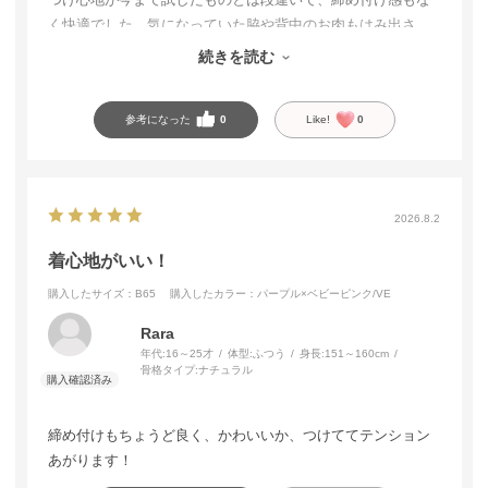
く快適でした。気になっていた脇や背中のお肉もはみ出さ
ず、カップの中にきれいに収まります。シルエットも整っ
続きを読む
て、とても満足しています。
参考になった
0
Like!
0
2026.8.2
着心地がいい！
購入したサイズ：B65
購入したカラー：パープル×ベビーピンク/VE
Rara
年代:
16～25才
体型:
ふつう
身長:
151～160cm
骨格タイプ:
ナチュラル
締め付けもちょうど良く、かわいいか、つけててテンション
あがります！