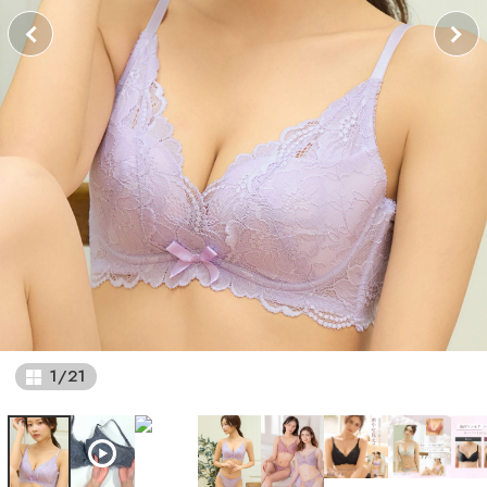
1
/
21