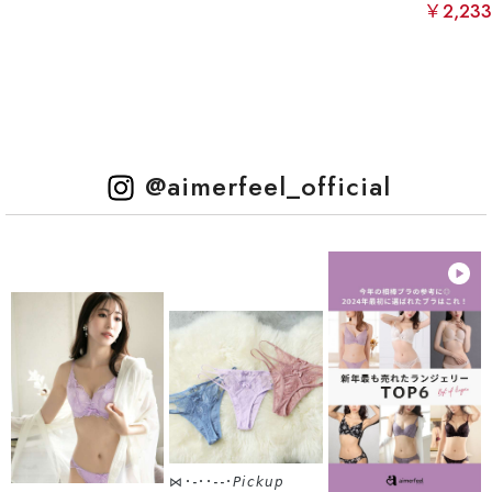
￥2,23
@aimerfeel_official
⋈･-･･--･𝘗𝘪𝘤𝘬𝘶𝘱