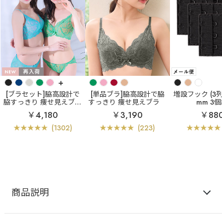
+
[ブラセット]脇高設計で
[単品ブラ]脇高設計で脇
増設フック (3列×
脇すっきり 痩せ見えブラ
すっきり 痩せ見えブラ
mm 3
カシュクールレース脇
【WEB限定】カシュクー
￥4,180
￥3,190
￥88
高ブラ(R) ブラジャー&シ
ルレース脇高ブラ(R) 単
ョーツ
品ブラジャー
(1302)
(223)
商品説明