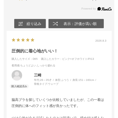
絞り込み
表示：評価が高い順
2026.8.3
圧倒的に着心地がいい！
購入したサイズ：D65
購入したカラー：ピンク×オフホワイト/PI13
着用感
:ちょうどよい,しっかり盛れる
三崎
年代:
26～35才
体型:
ふつう
身長:
151～160cm
骨格タイプ:
ウェーブ
脇高ブラを探していくつか比較していましたが、この一着は
圧倒的に体へのフィット感が良かったです。
つけ心地が今まで試したものとは段違いで、締め付け感もな