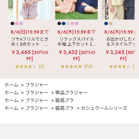
着通販 #大人可愛い #
下着選び #可愛いブラ
#デートコーデ #ラン
ジェリーコーデ #美意
識 #ブラ選び #見えな
いおしゃれ #ランジェ
リーから始めるおしゃ
8/6(日)15:59まで
8/6(木)15:59まで
8/6(木)15:59
れ #かわいいランジェ
リー #推し色 #推し活
ツヤ×フリルでとき
リラックスパイル
お出かけしたく
#大人エレガント #垢
めく3点セット
シ
半袖 上下セット (男
るスタイルアッ
抜け #透明感 #ブラジ
ルキー ショートパ
女兼用サイズ)
見え
ストライ
￥3,465
￥3,432
￥3,245
[30％O
[20％O
[50％
ャー #ランジェリー #
ンツ 3点セット
フリル ロングパ
大人ガーリー #トレン
FF]
FF]
FF]
ツ 綿混 上下セッ
ドコーデ
(2)
(70)
(1)
ホーム
ブラジャー
ホーム
ブラジャー
単品ブラジャー
ホーム
ブラジャー
脇高ブラ
ホーム
ブラジャー
脇高ブラ
カシュクールシリーズ