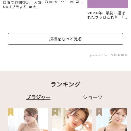
𝘐𝘵𝘦𝘮𝘴･-･･--･⋈ コー
自胸で谷間復活！人気
ド×ミニリボン×レース
No.1ブラより 👑大人
が絶妙✨ 色っぽガーリ
気カラーが再入荷👑
2024年、最初に選ば
ーなTバックショーツ
脇高設計×クロスレー
れたブラはこれ💐 『新
🎀 自胸で谷間復活を
スでバストを グッと引
年最も売れたランジェ
叶える補整ブラ 『カシ
き上げ！総レースで
リーTOP6』👑 今年
ュクールレース脇高ブ
360度 美しいデザイン
の相棒ブラの参考に◎
ラⓇ』とも相性抜群で
に🪞✨ また、ワイヤ
まだ下着を新調してい
す💐 --------------------
ー位置にもとことんこ
投稿をもっと見る
ない方必見です😉✨
---------------------
だわり、痛い・苦しい
ALL30%OFF以上の今
Sexy Hip Tバックシ
を徹底軽減！！ 毎日使
が狙い時🔥 ブラ・ルー
ョーツ 商品番
いに嬉しい補整ブラで
ムウェア3点以上で
号:963723 カシュク
す💐
powered by
40%OFF💗
ールレース脇高ブラⓇ
୨୧･････････････････
♡┈┈┈┈┈┈┈┈┈
商品番号:603713 -----
･････････୨୧ カシュ
┈┈┈┈┈┈┈┈┈┈
--------------------------
クールレース脇高ブラ
┈♡ 掲載アイテム※動
---------- #エメフィー
(R) 商品番号:603713
画紹介順 TOP.6
ル #aimerfeel #ラン
୨୧･････････････････
aimerfeel楽ブラ(R) 商
ジェリーブランド #ラ
･････････୨୧ #エメ
ランキング
品番号：709513
ンジェリーショップ #
フィール #aimerfeel
TOP.5 Lace ソフト
大人かわいい #見えな
#ランジェリーブラン
超盛ブラ(R) 商品番
いおしゃれ #かわいい
ド #ランジェリーショ
号：170713 TOP.4
ブラジャー
ショーツ
下着 #おしゃれな下着
ップ #大人かわいい #
超盛ブラ(R) シームレ
#大人可愛い #大人キ
見えないおしゃれ #か
ス 商品番号：
レイ #ランジェリーか
わいい下着 #おしゃれ
152413 TOP.3 モノ
1
2
3
ら始めるおしゃれ #デ
な下着 #大人可愛い #
トーンフラワー カシュ
ートコーデ #お泊まり
大人キレイ #ランジェ
クールレース脇高ブラ
コーデ #かわいいブラ
リーから始めるおしゃ
(R) 商品番号：
#見えないお洒落 #フ
れ #デートコーデ #お
605913 TOP.2 サテ
レンチガーリー #大人
泊まりコーデ #かわい