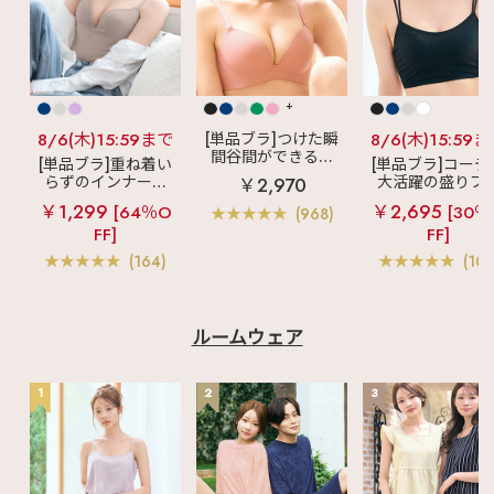
ン カシュクールレース
ガーリー #透明感 #垢
いブラ #見えないお洒
脇高 商品番号：
抜け #プチプラ #下着
落 #フレンチガーリー
670913 TOP.1 カシ
通販 #ソフトエレガン
#大人ガーリー #透明
ュクールレース脇高ブ
ト #上品コーデ #フェ
感 #垢抜け #プチプラ
ラ(R) 商品番号：
ミニンコーデ #大人女
#下着通販 #ソフトエ
603713 ※2024年1
子コーデ
レガント #上品コーデ
月1日～7日までの日本
+
#フェミニンコーデ #
国内店舗、公式ECサイ
大人女子コーデ #可愛
トのランキングです
8/6(木)15:59まで
[単品ブラ]つけた瞬
8/6(木)15:59
いが好き #かわいい #
♡┈┈┈┈┈┈┈┈┈
間谷間ができるシ
フェミニン #補整下着
[単品ブラ]重ね着い
[単品ブラ]コーデ
┈┈┈┈┈┈┈┈┈┈
ームレスブラ
超
#補整ブラ
らずのインナーブ
大活躍の盛りブ
￥2,970
┈♡ 最後までご覧いた
盛ブラ(R) シームレ
ラ
リッチバスト
ショートレン
だきありがとうござい
￥1,299
￥2,695
ス 単品ブラジャー
[64％O
[30％
(968)
ブラトップ (ワイヤ
ス ブラトップ 超
ます♪ 掲載商品は画像
FF]
FF]
ー入り)
ブラ(R) 単品ブラ
をタップ‼ 気になる投
稿は"保存"がオススメ
ャー
(164)
(103
☑ この投稿の他にも
・ランジェリー、ルー
ムウェアの商品情報 ・
下着にまつわる最新情
報 などなど毎日更新
ルームウェア
中🪄 ☞〖
@aimerfeel_official
〗
1
2
3
♡┈┈┈┈┈┈┈┈┈
┈┈┈┈┈┈┈┈┈┈
┈♡ #aimerfeel #エ
メフィール #ランジ
ェリーブランド #ラン
ジェリーショップ #下