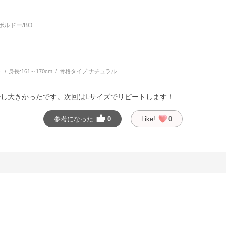
ルドー/BO
う
身長:
161～170cm
骨格タイプ:
ナチュラル
少し大きかったです。次回はLサイズでリピートします！
参考になった
0
Like!
0