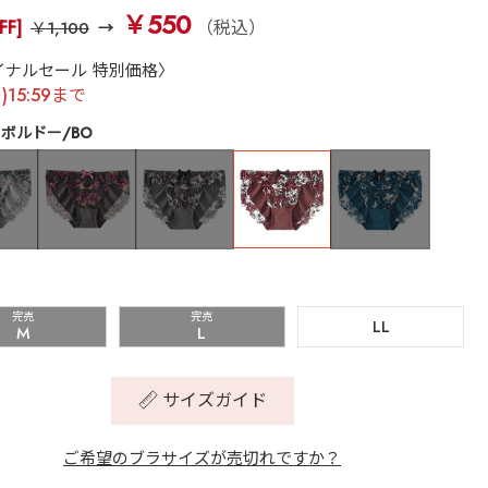
￥550
FF]
（税込）
￥1,100
イナルセール 特別価格〉
月)15:59まで
ボルドー/BO
完売
完売
LL
M
L
サイズガイド
ご希望のブラサイズが売切れですか？