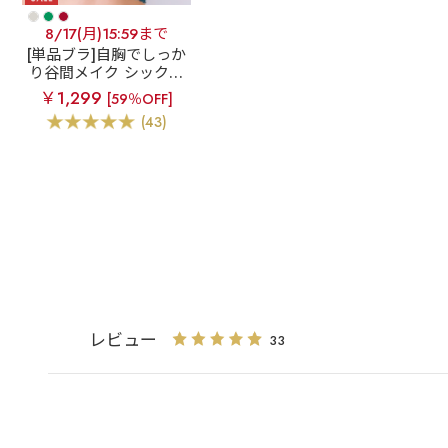
8/17(月)15:59まで
[単品ブラ]自胸でしっか
り谷間メイク シックな
フラワープリントが登
￥1,299
[59％OFF]
場
モノトーンフラワ
(43)
ー カシュクールレース
脇高ブラ(R) 単品ブラジ
ャー
レビュー
33