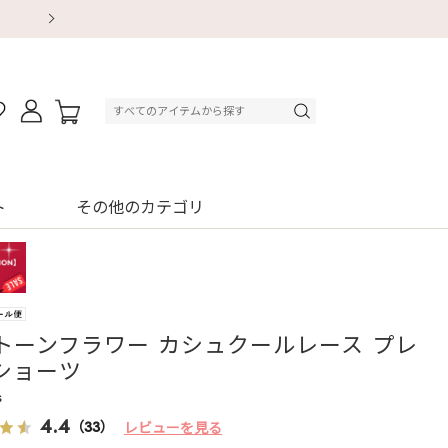
【重要】地震による配送遅延・店舗休業のお知ら
【重要】地震による配送遅延・店舗休業のお知ら
【8/13～8/16】夏季休業のお知らせ
【8/13～8/16】夏季休業のお知らせ
初回購入はブラ返送料無料
初回購入はブラ返送料無料
初回購入はブラ返送料無料
デジタルギフトサービス
ト
その他のカテゴリ
トーンフラワー カシュクールレース プレ
ショーツ
s
4.4
（33）
レビューを見る