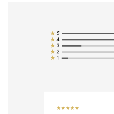
★
5
★
4
★
3
★
2
★
1