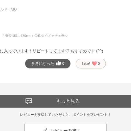
ルドー/BO
う
身長:
161～170cm
骨格タイプ:
ナチュラル
入っています！リピートしてます♡ おすすめです (^^)
参考になった
0
Like!
0
もっと見る
レビューを投稿していただくと、ポイントをプレゼント！
レビューを書く