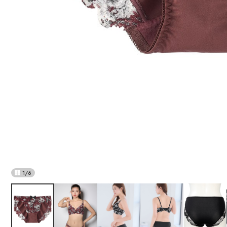
1
/
6