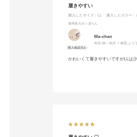
履きやすい
購入したサイズ：LL
購入したカラー：ボ
着用感
:大きい,楽ちん
Ma-chan
年代:
36～45才
体型:
ふつ
かわいくて履きやすいですがLLは