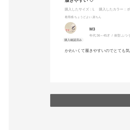
履きやすい ♡
購入したサイズ：L
購入したカラー：ボ
着用感
:ちょうどよい,楽ちん
M3
年代:
36～45才
体型:
ふつ
かわいくて履きやすいのでとても気に