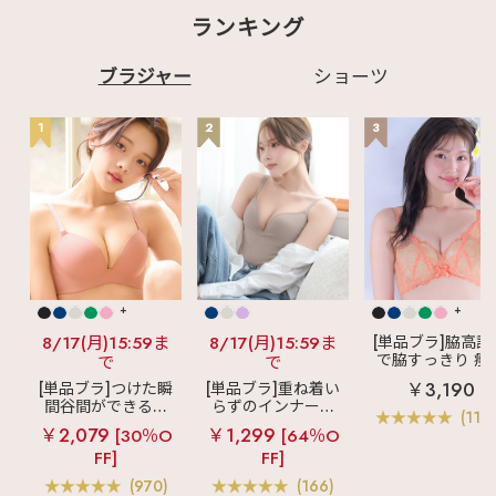
ランキング
ブラジャー
ショーツ
1
2
3
+
+
8/17(月)15:59ま
8/17(月)15:59ま
[単品ブラ]脇高設
で脇すっきり 痩
で
で
見えブラ
カシ
￥3,190
[単品ブラ]つけた瞬
[単品ブラ]重ね着い
クールレース脇
間谷間ができるシ
らずのインナーブ
ブラ(R) 単品ブラ
(119
ームレスブラ
超
ラ
リッチバスト
ャー
￥2,079
￥1,299
[30％O
[64％O
盛ブラ(R) シームレ
ブラトップ (ワイヤ
FF]
FF]
ス 単品ブラジャー
ー入り)
(970)
(166)