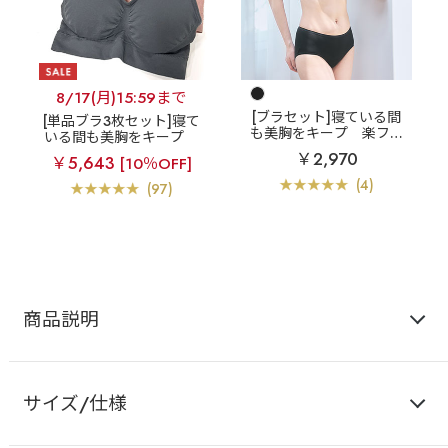
8/17(月)15:59まで
[ブラセット]寝ている間
[単品ブラ3枚セット]寝て
も美胸をキープ
楽フィ
いる間も美胸をキープ
ット 夢ごこち ナイトブ
【WEB限定】楽フィット
￥2,970
￥5,643
[10％OFF]
ラ ブラジャー&ショーツ
夢ごこち ナイトブラ 3枚
(4)
セット
(97)
商品説明
サイズ/仕様