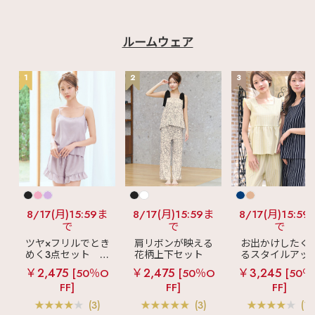
ルームウェア
1
2
3
8/17(月)15:59ま
8/17(月)15:59ま
8/17(月)15:59
で
で
で
ツヤ×フリルでとき
肩リボンが映える
お出かけしたく
めく3点セット
シ
花柄上下セット
るスタイルアッ
ルキー ショートパ
メニーフラワー ロ
見え
ストライ
￥2,475
￥2,475
￥3,245
[50％O
[50％O
[50％
ンツ 3点セット
ングパンツ 上下セ
フリル ロングパ
FF]
FF]
FF]
ット
ツ 綿混 上下セッ
(3)
(3)
(1)