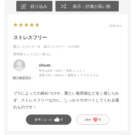
絞り込み
表示：評価が高い順
2026.8.1
ストレスフリー
購入したサイズ：M
購入したカラー：モカ/MO
着用感
:ちょうどよい,楽ちん
chum
年代:
46才～55才
体型:
ふつう
身長:
151～160cm
骨格タイプ:
ナチュラル
ブラによっての締めつけや、重たい着用感など全く感じられ
ず、ストレスフリーなのに、しっかりサポートしてくれる優
れものです！
参考になった
0
Like!
0