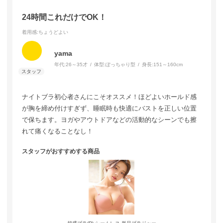
24時間これだけでOK！
着用感
:ちょうどよい
yama
年代:
26～35才
体型:
ぽっちゃり型
身長:
151～160cm
ナイトブラ初心者さんにこそオススメ！ほどよいホールド感
が胸を締め付けすぎず、睡眠時も快適にバストを正しい位置
で保ちます。ヨガやアウトドアなどの活動的なシーンでも擦
れて痛くなることなし！
スタッフがおすすめする商品