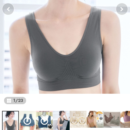
1
/
23