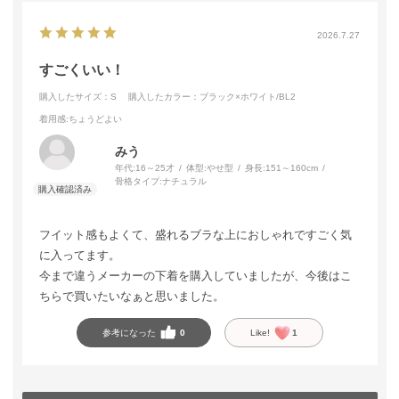
2026.7.27
すごくいい！
購入したサイズ：S
購入したカラー：ブラック×ホワイト/BL2
着用感
:ちょうどよい
みう
年代:
16～25才
体型:
やせ型
身長:
151～160cm
骨格タイプ:
ナチュラル
フイット感もよくて、盛れるブラな上におしゃれですごく気
に入ってます。
今まで違うメーカーの下着を購入していましたが、今後はこ
ちらで買いたいなぁと思いました。
参考になった
0
Like!
1