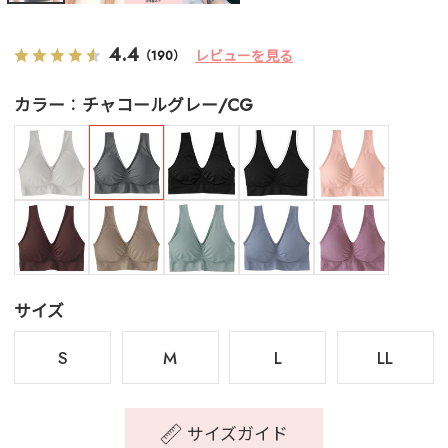
4.4
レビューを見る
（190）
カラー
チャコールグレー/CG
サイズ
S
M
L
LL
サイズガイド