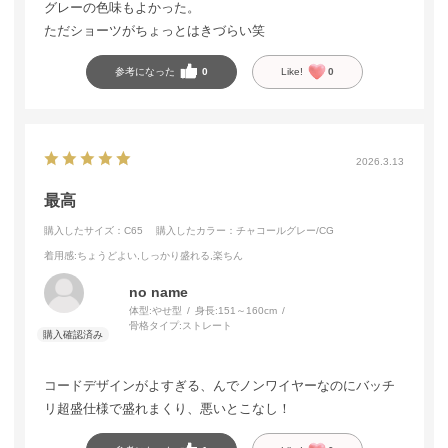
グレーの色味もよかった。
ただショーツがちょっとはきづらい笑
参考になった
0
Like!
0
2026.3.13
最高
購入したサイズ：C65
購入したカラー：チャコールグレー/CG
着用感
:ちょうどよい,しっかり盛れる,楽ちん
no name
体型:
やせ型
身長:
151～160cm
骨格タイプ:
ストレート
コードデザインがよすぎる、んでノンワイヤーなのにバッチ
リ超盛仕様で盛れまくり、悪いとこなし！