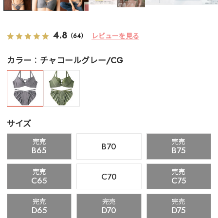
4.8
レビューを見る
（64）
カラー
チャコールグレー/CG
サイズ
完売
完売
B70
B65
B75
完売
完売
C70
C65
C75
完売
完売
完売
D65
D70
D75