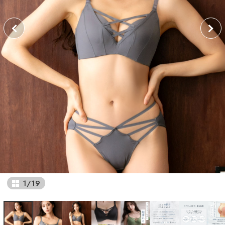
1
/
19