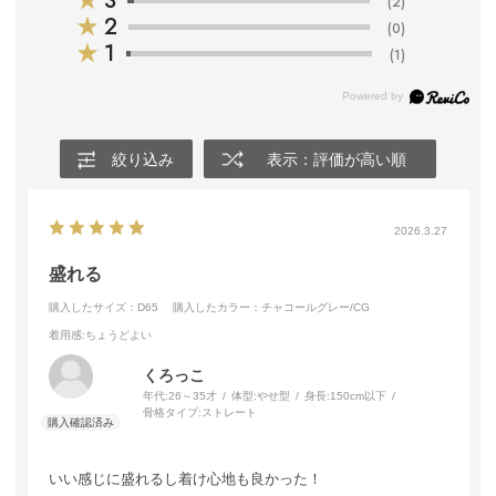
★
3
(2)
★
2
(0)
★
1
(1)
絞り込み
表示：評価が高い順
2026.3.27
盛れる
購入したサイズ：D65
購入したカラー：チャコールグレー/CG
着用感
:ちょうどよい
くろっこ
年代:
26～35才
体型:
やせ型
身長:
150cm以下
骨格タイプ:
ストレート
いい感じに盛れるし着け心地も良かった！