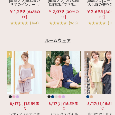
[単品ブラ]重ね着い
[単品ブラ]つけた瞬
[単品ブラ]コーデ
らずのインナーブ
間谷間ができるシ
大活躍の盛りブ
ラ
リッチバスト
ームレスブラ
超
ショートレン
￥1,299
￥2,079
￥2,695
[64％O
[30％O
[30％
ブラトップ (ワイヤ
盛ブラ(R) シームレ
ス ブラトップ 超
FF]
FF]
FF]
ー入り)
ス 単品ブラジャー
ブラ(R) 単品ブラ
ャー
(164)
(968)
(103
ルームウェア
1
2
3
8/17(月)15:59ま
8/17(月)15:59ま
8/17(月)15:59
で
で
で
ツヤ×フリルでとき
リラックスパイル
お出かけしたく