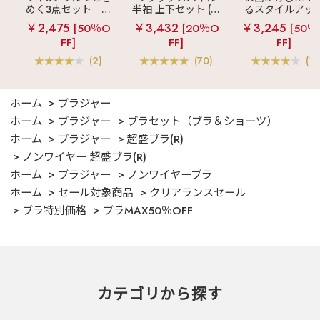
めく3点セット
シ
半袖 上下セット (男
るスタイルアッ
ルキー ショートパ
女兼用サイズ)
見え
ストライ
￥2,475
￥3,432
￥3,245
[50％O
[20％O
[50％
ンツ 3点セット
フリル ロングパ
FF]
FF]
FF]
ツ 綿混 上下セッ
(2)
(70)
(1)
ホーム
ブラジャー
ホーム
ブラジャー
ブラセット（ブラ＆ショーツ）
ホーム
ブラジャー
超盛ブラ(R)
ノンワイヤー 超盛ブラ(R)
ホーム
ブラジャー
ノンワイヤーブラ
ホーム
セール対象商品
クリアランスセール
ブラ特別価格
ブラMAX50％OFF
カテゴリから探す