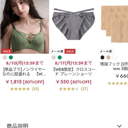
8/10(月)15:59まで
8/17(月)15:59まで
増設フック (2列×
mm 3
[単品ブラ]ノンワイヤー
【WEB限定】クロスコー
なのに超盛れる
【WEB
ド プレーンショーツ
￥66
限定】クロスコード ノン
￥1,815
￥550
[50％OFF]
[50％OFF]
ワイヤー 超盛ブラ(R) 単
品ブラジャー
(35)
(37)
商品説明