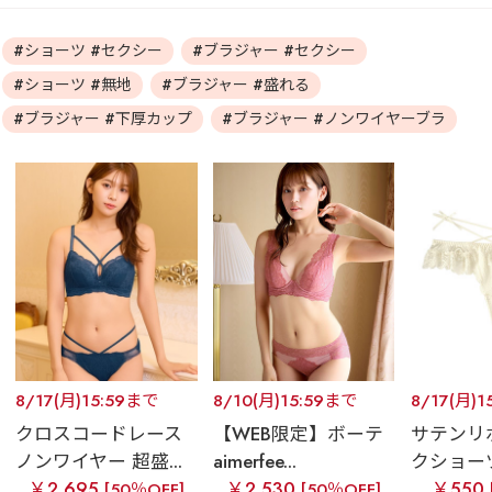
#ショーツ #セクシー
#ブラジャー #セクシー
#ショーツ #無地
#ブラジャー #盛れる
#ブラジャー #下厚カップ
#ブラジャー #ノンワイヤーブラ
8/17(月)15:59まで
8/10(月)15:59まで
8/17(月)1
クロスコードレース
【WEB限定】ボーテ
サテンリ
ノンワイヤー 超盛...
aimerfee...
クショー
￥2,695
￥2,530
￥550
[50％OFF]
[50％OFF]