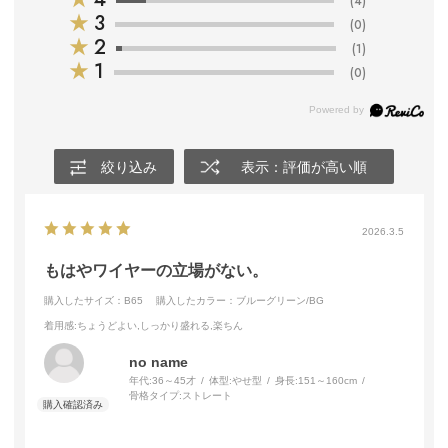
(4)
★
3
(0)
★
2
(1)
★
1
(0)
絞り込み
表示：評価が高い順
2026.3.5
もはやワイヤーの立場がない。
購入したサイズ：B65
購入したカラー：ブルーグリーン/BG
着用感
:ちょうどよい,しっかり盛れる,楽ちん
no name
年代:
36～45才
体型:
やせ型
身長:
151～160cm
骨格タイプ:
ストレート