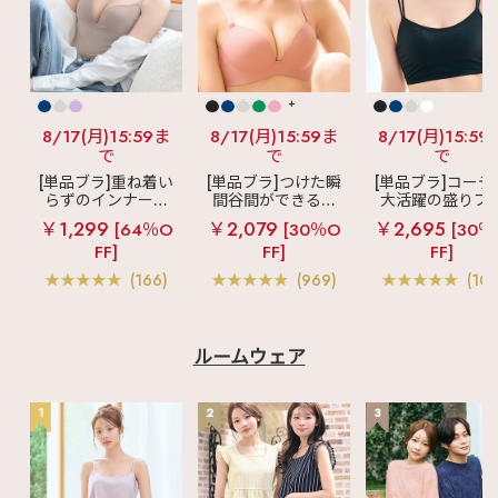
+
8/17(月)15:59ま
8/17(月)15:59ま
8/17(月)15:59
で
で
で
[単品ブラ]重ね着い
[単品ブラ]つけた瞬
[単品ブラ]コーデ
らずのインナーブ
間谷間ができるシ
大活躍の盛りブ
ラ
リッチバスト
ームレスブラ
超
ショートレン
￥1,299
￥2,079
￥2,695
[64％O
[30％O
[30％
ブラトップ (ワイヤ
盛ブラ(R) シームレ
ス ブラトップ 超
FF]
FF]
FF]
ー入り)
ス 単品ブラジャー
ブラ(R) 単品ブラ
ャー
(166)
(969)
(103
ルームウェア
1
2
3