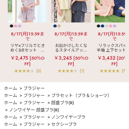
8/17(月)15:59ま
8/17(月)15:59ま
8/17(月)15:59
で
で
で
ツヤ×フリルでとき
お出かけしたくな
リラックスパイ
めく3点セット
シ
るスタイルアップ
半袖 上下セット 
ルキー ショートパ
見え
ストライプ
女兼用サイズ)
￥2,475
￥3,245
￥3,432
[50％O
[50％O
[20％
ンツ 3点セット
フリル ロングパン
FF]
FF]
FF]
ツ 綿混 上下セット
(3)
(1)
(70
ホーム
ブラジャー
ホーム
ブラジャー
ブラセット（ブラ＆ショーツ）
ホーム
ブラジャー
超盛ブラ(R)
ノンワイヤー 超盛ブラ(R)
ホーム
ブラジャー
ノンワイヤーブラ
ホーム
ブラジャー
セクシーブラ