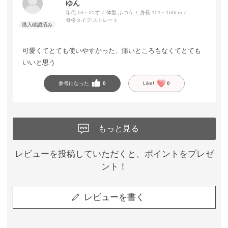
ゆん
年代:
16～25才
体型:
ふつう
身長:
151～160cm
骨格タイプ:
ストレート
可愛くてとても使いやすかった、痛いところもなくてとても
いいと思う
参考になった
0
Like!
0
もっと見る
レビューを投稿していただくと、ポイントをプレゼ
ント！
レビューを書く