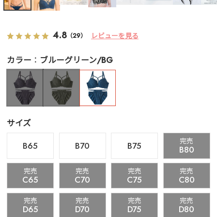
4.8
レビューを見る
（29）
カラー
ブルーグリーン/BG
サイズ
完売
B65
B70
B75
B80
完売
完売
完売
完売
C65
C70
C75
C80
完売
完売
完売
完売
D65
D70
D75
D80