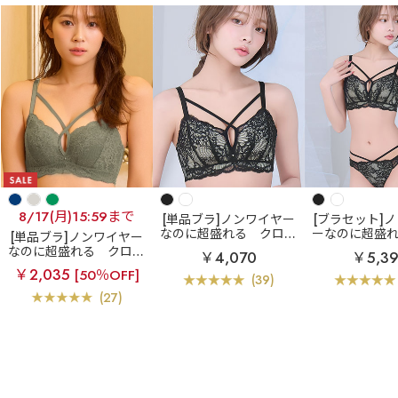
8/17(月)15:59まで
[単品ブラ]ノンワイヤー
[ブラセット]
なのに超盛れる
クロス
ーなのに超盛
[単品ブラ]ノンワイヤー
コードレース ノンワイヤ
スコードレース
なのに超盛れる
クロス
￥4,070
￥5,3
ー 超盛ブラ(R) 単品ブラ
ヤー 超盛ブラ(
コードレース ノンワイヤ
￥2,035
[50％OFF]
ジャー
ャー&シ
ー 超盛ブラ(R) 単品ブラ
(39)
ジャー
(27)