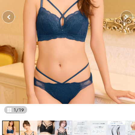
1
/
19