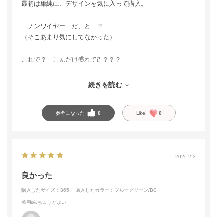
最初は単純に、デザインを気に入って購入。
…ノンワイヤー…だ、と…？
（そこあまり気にしてなかった）
これで？ こんだけ盛れて⁇ ？？？
もはや、ワイヤーの立場がありません。
続きを読む
ワイヤーが失業しかけています。
参考になった
0
Like!
0
2026.2.3
良かった
購入したサイズ：B65
購入したカラー：ブルーグリーン/BG
着用感
:ちょうどよい