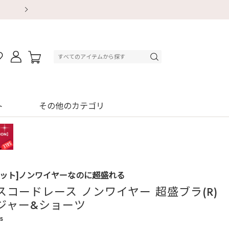
【重要】地震による配送遅延・店舗休業のお知ら
【重要】地震による配送遅延・店舗休業のお知ら
【8/13～8/16】夏季休業のお知らせ
【8/13～8/16】夏季休業のお知らせ
初回購入はブラ返送料無料
初回購入はブラ返送料無料
初回購入はブラ返送料無料
デジタルギフトサービス
ト
その他のカテゴリ
セット]ノンワイヤーなのに超盛れる
スコードレース ノンワイヤー 超盛ブラ(R)
ジャー&ショーツ
s