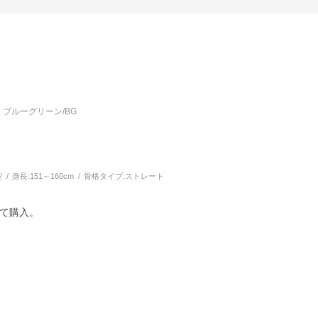
ブルーグリーン/BG
型
身長:
151～160cm
骨格タイプ:
ストレート
て購入。