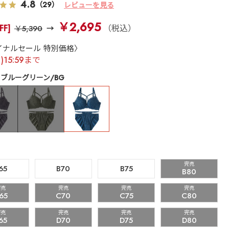
4.8
（29）
レビューを見る
￥2,695
FF]
（税込）
￥5,390
イナルセール 特別価格〉
月)15:59まで
ブルーグリーン/BG
完売
65
B70
B75
B80
完売
完売
完売
完売
65
C70
C75
C80
完売
完売
完売
完売
65
D70
D75
D80