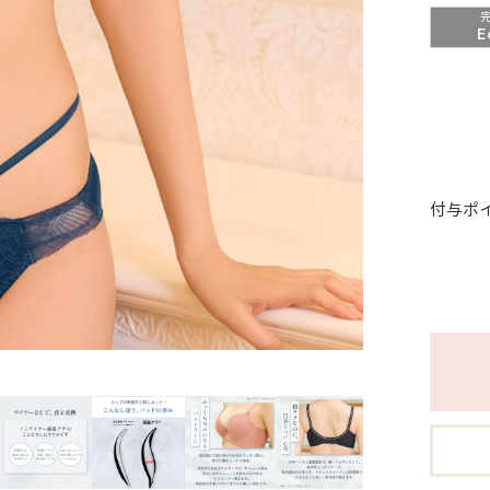
E
付与ポ