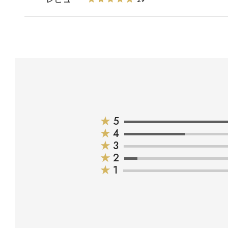
★
5
★
4
★
3
★
2
★
1