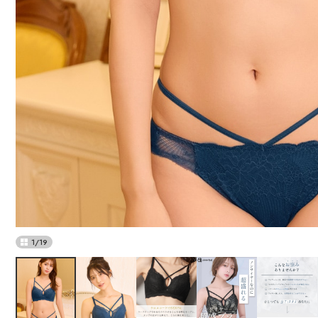
1
/
19