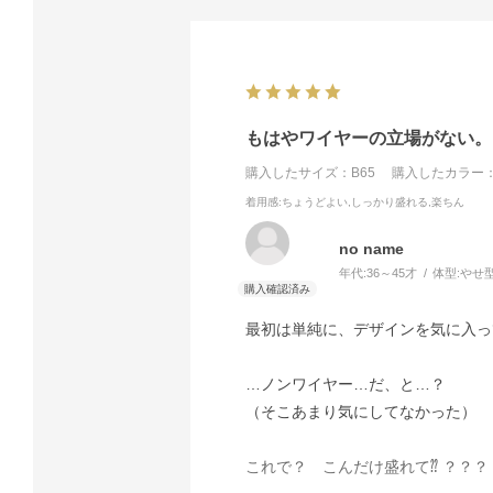
もはやワイヤーの立場がない。
購入したサイズ：B65
購入したカラー：
着用感
:ちょうどよい,しっかり盛れる,楽ちん
no name
年代:
36～45才
体型:
やせ
最初は単純に、デザインを気に入っ
…ノンワイヤー…だ、と…？
（そこあまり気にしてなかった）
これで？ こんだけ盛れて⁇ ？？？