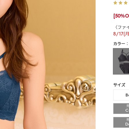
[50％O
〈ファ
8/17(
カラー
サイズ
B
C
D