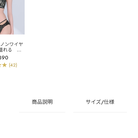
]ノンワイヤ
盛れる
ク
レース ノン
390
盛ブラ(R)
(42)
&ショーツ
商品説明
サイズ/仕様