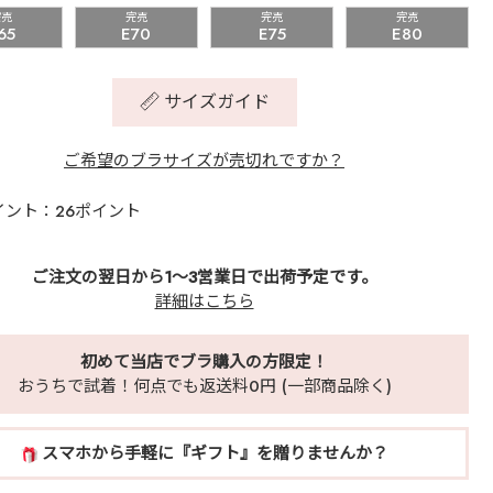
完売
完売
完売
完売
65
E70
E75
E80
サイズガイド
ご希望のブラサイズが売切れですか？
イント：26ポイント
ご注文の翌日から1～3営業日で出荷予定です。
詳細はこちら
初めて当店でブラ購入の方限定！
おうちで試着！何点でも返送料0円 (一部商品除く)
スマホから手軽に『ギフト』を贈りませんか？