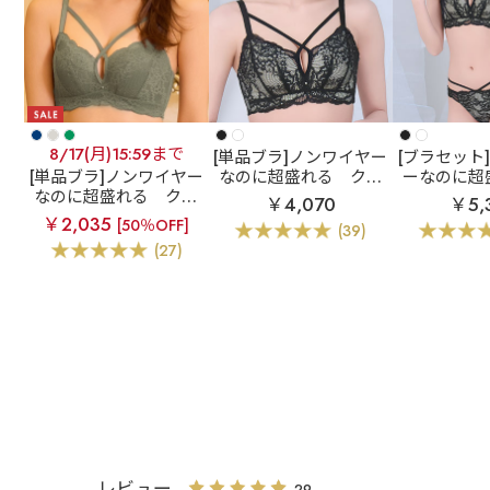
8/17(月)15:59まで
[単品ブラ]ノンワイヤー
[ブラセット
[単品ブラ]ノンワイヤー
なのに超盛れる
クロ
ーなのに超
なのに超盛れる
クロ
スコードレース ノンワ
ロスコード
￥4,070
￥5,
スコードレース ノンワ
イヤー 超盛ブラ(R) 単
ワイヤー 超
￥2,035
[50％OFF]
(39)
イヤー 超盛ブラ(R) 単
品ブラジャー
ブラジャー
(27)
品ブラジャー
レビュー
29