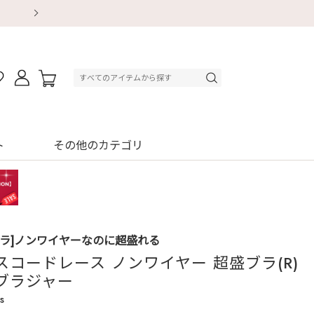
【重要】地震による配送遅延・店舗休業のお知ら
【重要】地震による配送遅延・店舗休業のお知ら
【8/13～8/16】夏季休業のお知らせ
【8/13～8/16】夏季休業のお知らせ
初回購入はブラ返送料無料
初回購入はブラ返送料無料
デジタルギフトサービス
デジタルギフトサービス
ト
その他のカテゴリ
ブラ]ノンワイヤーなのに超盛れる
スコードレース ノンワイヤー 超盛ブラ(R)
ブラジャー
s