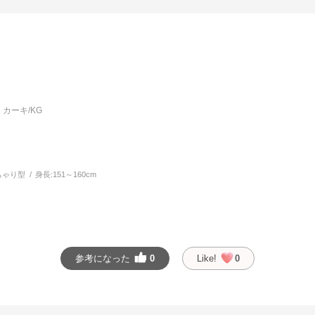
カーキ/KG
ちゃり型
身長:
151～160cm
参考になった
0
Like!
0