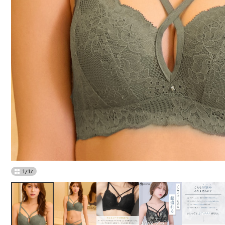
1
/
17