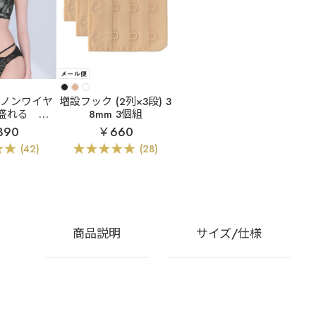
]ノンワイヤ
増設フック (2列×3段) 3
盛れる
ク
8mm 3個組
レース ノン
390
￥660
盛ブラ(R)
(42)
(28)
&ショーツ
商品説明
サイズ/仕様