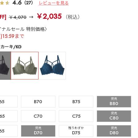
4.6
（27）
レビューを見る
￥2,035
FF]
（税込）
￥4,070
イナルセール 特別価格〉
月)15:59まで
カーキ/KG
完売
65
B70
B75
B80
完売
65
C70
C75
C80
完売
残りわずか
完売
65
D70
D75
D80