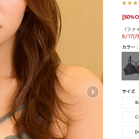
[50％O
〈ファ
8/17(
カラー
サイズ
B
C
D