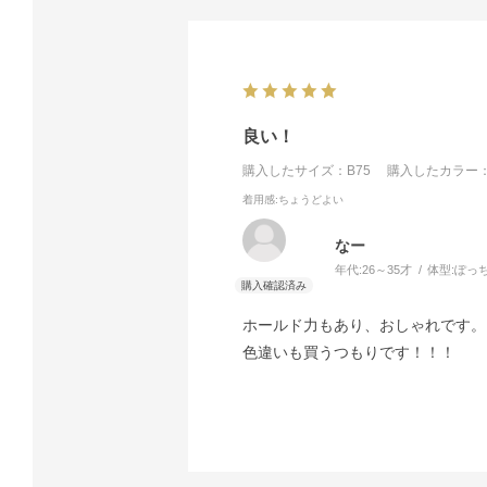
良い！
購入したサイズ：B75
購入したカラー：
着用感
:ちょうどよい
なー
年代:
26～35才
体型:
ぽっ
ホールド力もあり、おしゃれです。
色違いも買うつもりです！！！