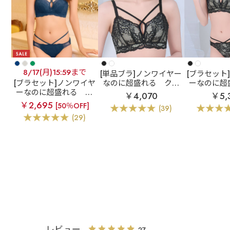
8/17(月)15:59まで
[単品ブラ]ノンワイヤー
[ブラセット
[ブラセット]ノンワイヤ
なのに超盛れる
クロ
ーなのに超
ーなのに超盛れる
ク
スコードレース ノンワ
ロスコード
￥4,070
￥5,
ロスコードレース ノン
イヤー 超盛ブラ(R) 単
ワイヤー 超
￥2,695
[50％OFF]
(39)
ワイヤー 超盛ブラ(R)
品ブラジャー
ブラジャー
(29)
ブラジャー&ショーツ
レビュー
27