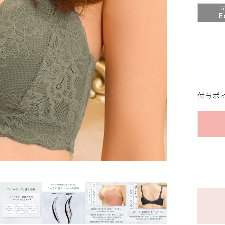
E
付与ポ