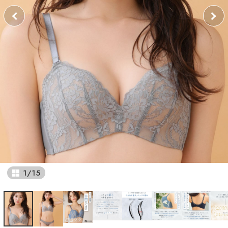
1
/
15