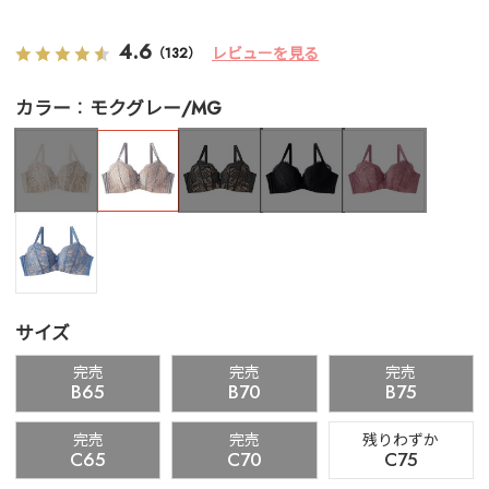
4.6
レビューを見る
（132）
カラー
モクグレー/MG
サイズ
完売
完売
完売
B65
B70
B75
完売
完売
残りわずか
C65
C70
C75