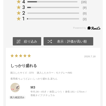
★
4
(25)
★
3
(9)
★
2
(0)
★
1
(2)
絞り込み
表示：評価が高い順
2026.7.18
しっかり盛れる
購入したサイズ：D70
購入したカラー：モクグレー/MG
着用感
:ちょうどよい,しっかり盛れる,楽ちん
M3
年代:
36～45才
体型:
ふつう
身長:
161～170cm
骨格タイプ:
ナチュラル