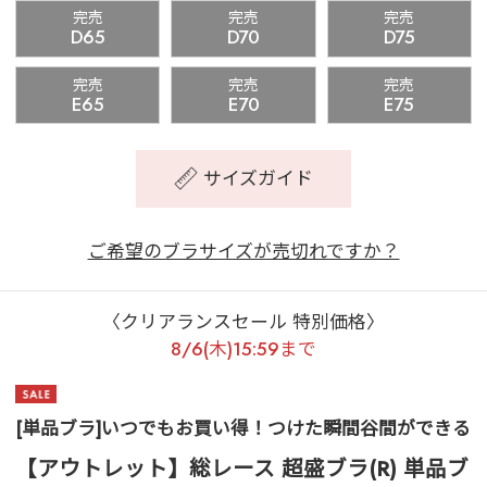
完売
完売
完売
D65
D70
D75
完売
完売
完売
E65
E70
E75
サイズガイド
ご希望のブラサイズが売切れですか？
〈クリアランスセール 特別価格〉
8/6(木)15:59まで
[単品ブラ]いつでもお買い得！つけた瞬間谷間ができる
【アウトレット】総レース 超盛ブラ(R) 単品ブ