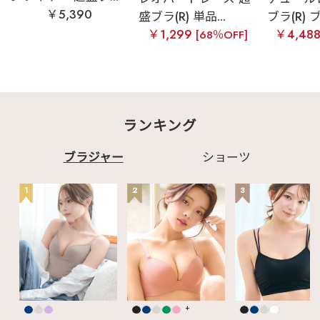
￥5,390
盛ブラ(R) 単品...
ブラ(R) ブ
￥1,299
￥4,48
[68％OFF]
ランキング
ブラジャー
ショーツ
1
2
3
+