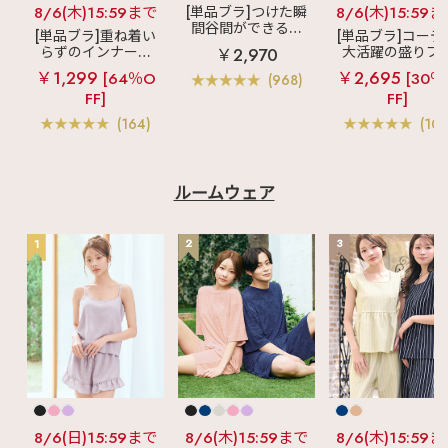
8/6(木)15:59まで
[単品ブラ]つけた瞬
8/6(木)15:59
間谷間ができるシ
[単品ブラ]重ね着い
[単品ブラ]コーデ
ームレスブラ
超
らずのインナーブ
大活躍の盛りブ
￥2,970
盛ブラ(R) シームレ
ラ
リッチバスト
ショートレン
￥1,299
￥2,695
ス 単品ブラジャー
[64％O
[30％
(968)
ブラトップ (ワイヤ
ス ブラトップ 超
FF]
FF]
ー入り)
ブラ(R) 単品ブラ
ャー
(164)
(103
ルームウェア
1
2
3
8/6(日)15:59まで
8/6(木)15:59まで
8/6(木)15:59