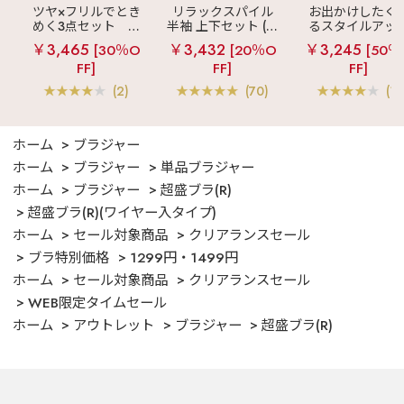
ツヤ×フリルでとき
リラックスパイル
お出かけしたく
めく3点セット
シ
半袖 上下セット (男
るスタイルアッ
ルキー ショートパ
女兼用サイズ)
見え
ストライ
￥3,465
￥3,432
￥3,245
[30％O
[20％O
[50％
ンツ 3点セット
フリル ロングパ
FF]
FF]
FF]
ツ 綿混 上下セッ
(2)
(70)
(1)
ホーム
ブラジャー
ホーム
ブラジャー
単品ブラジャー
ホーム
ブラジャー
超盛ブラ(R)
超盛ブラ(R)(ワイヤー入タイプ)
ホーム
セール対象商品
クリアランスセール
ブラ特別価格
1299円・1499円
ホーム
セール対象商品
クリアランスセール
WEB限定タイムセール
ホーム
アウトレット
ブラジャー
超盛ブラ(R)