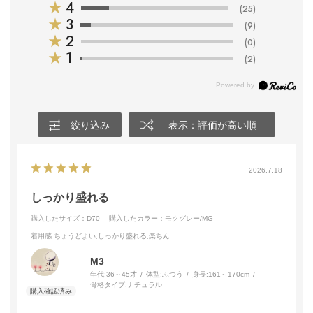
★
4
(25)
★
3
(9)
★
2
(0)
★
1
(2)
絞り込み
表示：評価が高い順
2026.7.18
しっかり盛れる
購入したサイズ：D70
購入したカラー：モクグレー/MG
着用感
:ちょうどよい,しっかり盛れる,楽ちん
M3
年代:
36～45才
体型:
ふつう
身長:
161～170cm
骨格タイプ:
ナチュラル