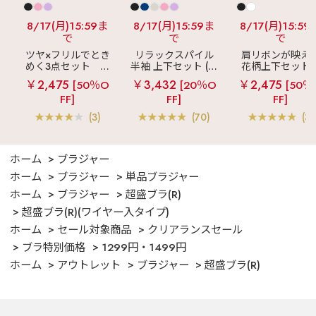
8/17(月)15:59ま
8/17(月)15:59ま
8/17(月)15:59
で
で
で
ツヤ×フリルでとき
リラックスパイル
肩リボンが映え
めく3点セット
シ
半袖 上下セット (男
花柄上下セット
ルキー ショートパ
女兼用サイズ)
メニーフラワー 
￥2,475
￥3,432
￥2,475
[50％O
[20％O
[50％
ンツ 3点セット
ングパンツ 上下
FF]
FF]
FF]
ット
(3)
(70)
(3)
ホーム
ブラジャー
ホーム
ブラジャー
単品ブラジャー
ホーム
ブラジャー
超盛ブラ(R)
超盛ブラ(R)(ワイヤー入タイプ)
ホーム
セール対象商品
クリアランスセール
ブラ特別価格
1299円・1499円
ホーム
アウトレット
ブラジャー
超盛ブラ(R)