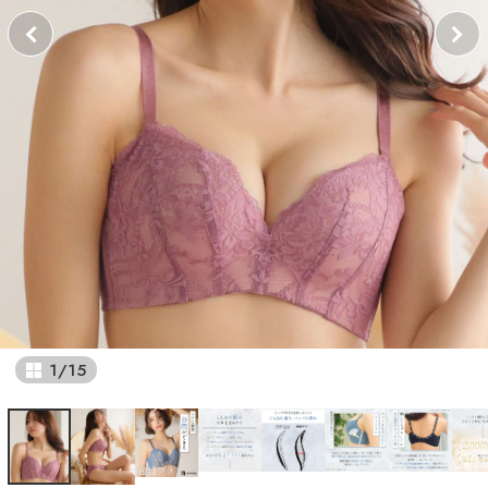
1
/
15