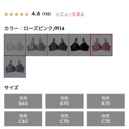
4.6
レビューを見る
（132）
カラー
ローズピンク/PI14
サイズ
完売
完売
完売
B65
B70
B75
完売
完売
完売
C65
C70
C75