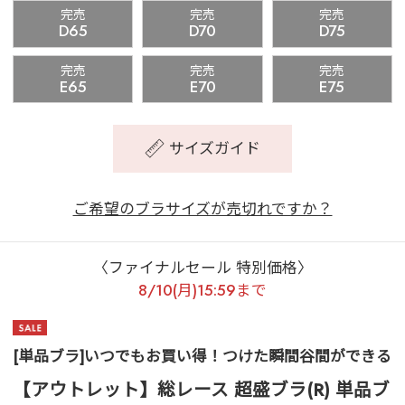
完売
完売
完売
D65
D70
D75
完売
完売
完売
E65
E70
E75
サイズガイド
ご希望のブラサイズが売切れですか？
〈ファイナルセール 特別価格〉
8/10(月)15:59まで
[単品ブラ]いつでもお買い得！つけた瞬間谷間ができる
【アウトレット】総レース 超盛ブラ(R) 単品ブ