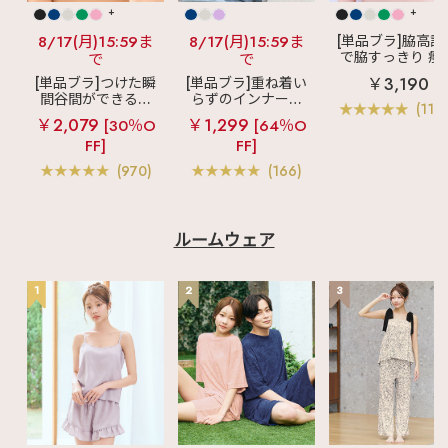
+
+
8/17(月)15:59ま
8/17(月)15:59ま
[単品ブラ]脇高設
で脇すっきり 痩
で
で
見えブラ
カシ
￥3,190
[単品ブラ]つけた瞬
[単品ブラ]重ね着い
クールレース脇
間谷間ができるシ
らずのインナーブ
ブラ(R) 単品ブラ
(119
ームレスブラ
超
ラ
リッチバスト
ャー
￥2,079
￥1,299
[30％O
[64％O
盛ブラ(R) シームレ
ブラトップ (ワイヤ
FF]
FF]
ス 単品ブラジャー
ー入り)
(970)
(166)
ルームウェア
1
2
3