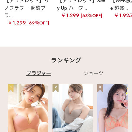
【アウトレット】リ
【アウトレット】Sex
【WEB限定
ノフラワー 超盛ブ
y Up ハーフ...
e 超盛...
ラ...
￥1,299
￥1,92
[68％OFF]
￥1,299
[69％OFF]
ランキング
ブラジャー
ショーツ
1
2
3