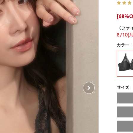
[68％O
〈ファ
8/10(
カラー
サイズ