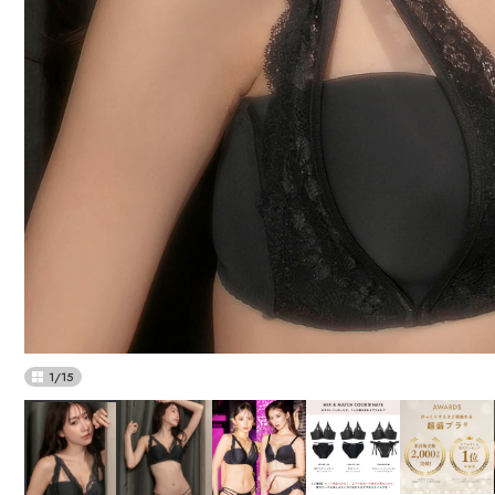
1
/
15