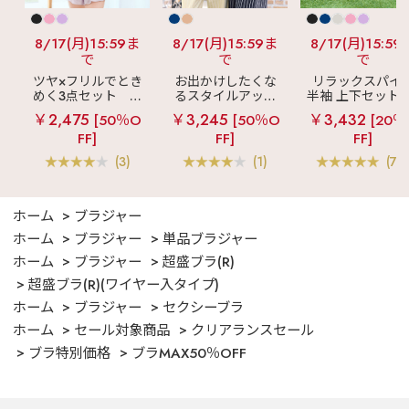
8/17(月)15:59ま
8/17(月)15:59ま
8/17(月)15:59
で
で
で
ツヤ×フリルでとき
お出かけしたくな
リラックスパイ
めく3点セット
シ
るスタイルアップ
半袖 上下セット 
ルキー ショートパ
見え
ストライプ
女兼用サイズ)
￥2,475
￥3,245
￥3,432
[50％O
[50％O
[20％
ンツ 3点セット
フリル ロングパン
FF]
FF]
FF]
ツ 綿混 上下セット
(3)
(1)
(70
ホーム
ブラジャー
ホーム
ブラジャー
単品ブラジャー
ホーム
ブラジャー
超盛ブラ(R)
超盛ブラ(R)(ワイヤー入タイプ)
ホーム
ブラジャー
セクシーブラ
ホーム
セール対象商品
クリアランスセール
ブラ特別価格
ブラMAX50％OFF