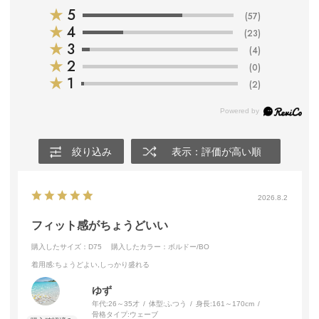
★
5
(57)
★
4
(23)
★
3
(4)
★
2
(0)
★
1
(2)
絞り込み
表示：評価が高い順
2026.8.2
フィット感がちょうどいい
購入したサイズ：D75
購入したカラー：ボルドー/BO
着用感
:ちょうどよい,しっかり盛れる
ゆず
年代:
26～35才
体型:
ふつう
身長:
161～170cm
骨格タイプ:
ウェーブ