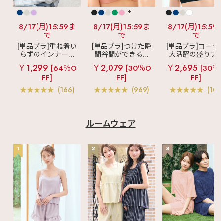
+
8/17(月)15:59ま
8/17(月)15:59ま
8/17(月)15:59
で
で
で
[単品ブラ]重ね着い
[単品ブラ]つけた瞬
[単品ブラ]コーデ
らずのインナーブ
間谷間ができるシ
大活躍の盛りブ
ラ
リッチバスト
ームレスブラ
超
ショートレン
￥1,299
￥2,079
￥2,695
[64％O
[30％O
[30％
ブラトップ (ワイヤ
盛ブラ(R) シームレ
ス ブラトップ 超
FF]
FF]
FF]
ー入り)
ス 単品ブラジャー
ブラ(R) 単品ブラ
ャー
(166)
(969)
(103
ルームウェア
1
2
3