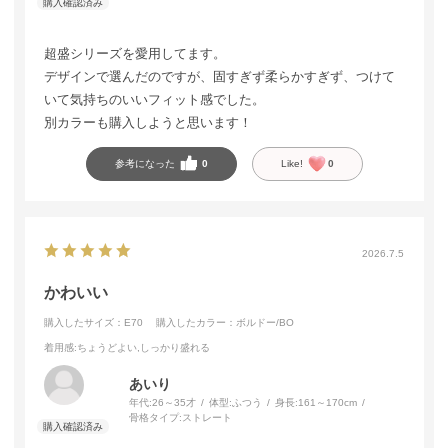
超盛シリーズを愛用してます。
デザインで選んだのですが、固すぎず柔らかすぎず、つけて
いて気持ちのいいフィット感でした。
別カラーも購入しようと思います！
参考になった
0
Like!
0
2026.7.5
かわいい
購入したサイズ：E70
購入したカラー：ボルドー/BO
着用感
:ちょうどよい,しっかり盛れる
あいり
年代:
26～35才
体型:
ふつう
身長:
161～170cm
骨格タイプ:
ストレート