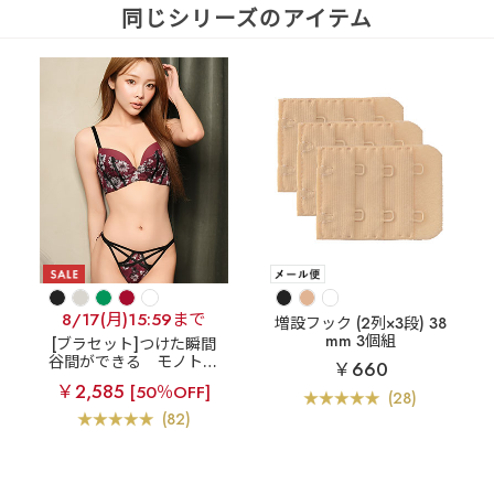
同じシリーズのアイテム
8/17(月)15:59まで
増設フック (2列×3段) 38
mm 3個組
[ブラセット]つけた瞬間
谷間ができる
モノトー
￥660
ン フラワーレース 超盛
￥2,585
[50％OFF]
ブラ(R) ブラジャー&ショ
(28)
ーツ
(82)