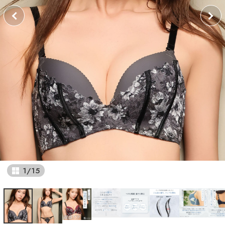
1
/
15