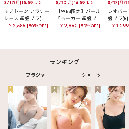
8/17(月)15:59まで
8/10(月)15:59まで
8/17(月)1
モノトーン フラワー
【WEB限定】パール
レオパー
レース 超盛ブラ(...
チョーカー 超盛ブ...
盛ブラ(R) 
￥2,585
￥2,860
￥1,29
[50％OFF]
[50％OFF]
ランキング
ブラジャー
ショーツ
1
2
3