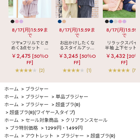
8/17(月)15:59ま
8/17(月)15:59ま
8/17(月)15:59
で
で
で
ツヤ×フリルでとき
お出かけしたくな
リラックスパイ
めく3点セット
シ
るスタイルアップ
半袖 上下セット 
ルキー ショートパ
見え
ストライプ
女兼用サイズ)
￥2,475
￥3,245
￥3,432
[50％O
[50％O
[20％
ンツ 3点セット
フリル ロングパン
FF]
FF]
FF]
ツ 綿混 上下セット
(2)
(1)
(70
ホーム
ブラジャー
ホーム
ブラジャー
単品ブラジャー
ホーム
ブラジャー
超盛ブラ(R)
超盛ブラ(R)(ワイヤー入タイプ)
ホーム
セール対象商品
クリアランスセール
ブラ特別価格
1299円・1499円
ホーム
アウトレット
ブラジャー
超盛ブラ(R)