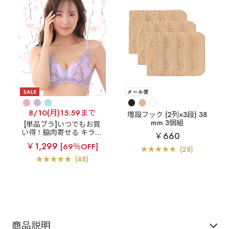
8/10(月)15:59まで
増設フック (2列×3段) 38
mm 3個組
[単品ブラ]いつでもお買
い得！脇肉寄せる キラキ
￥660
ラ刺繍レースの優しい付
￥1,299
[69％OFF]
け心地
【アウトレッ
(28)
ト】リノフラワー 脇高
(48)
単品ブラジャー
商品説明