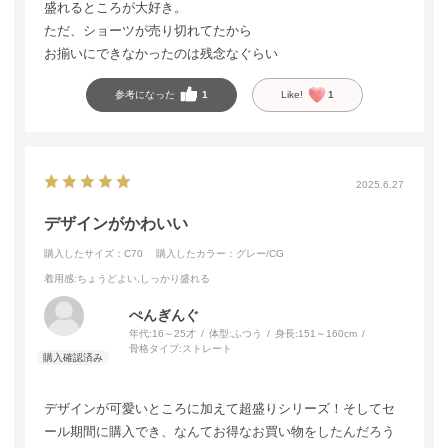
盛れるところが大好き。
ただ、ショーツが売り切れてたから
お揃いにできなかったのは残念なぐらい
参考になった
1
Like!
1
2025.6.27
デザインがかわいい
購入したサイズ：C70
購入したカラー：グレー/CG
着用感
:ちょうどよい,しっかり盛れる
ぺんぎんぐ
年代:
16～25才
体型:
ふつう
身長:
151～160cm
骨格タイプ:
ストレート
デザインが可愛いところに加えて超盛りシリーズ！そしてセ
ール期間に購入でき、なんてお得なお買い物をしたんだろう