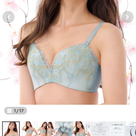
1
/
17