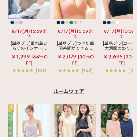
+
8/17(月)15:59ま
8/17(月)15:59ま
8/17(月)15:59
で
で
で
[単品ブラ]重ね着い
[単品ブラ]つけた瞬
[単品ブラ]コーデ
らずのインナーブ
間谷間ができるシ
大活躍の盛りブ
ラ
リッチバスト
ームレスブラ
超
ショートレン
￥1,299
￥2,079
￥2,695
[64％O
[30％O
[30％
ブラトップ (ワイヤ
盛ブラ(R) シームレ
ス ブラトップ 超
FF]
FF]
FF]
ー入り)
ス 単品ブラジャー
ブラ(R) 単品ブラ
ャー
(164)
(969)
(103
ルームウェア
1
2
3