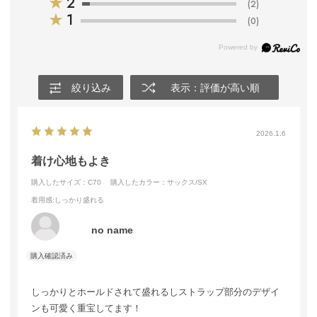
★
2
(2)
★
1
(0)
絞り込み
表示：評価が高い順
2026.1.6
着け心地もよき
購入したサイズ：C70
購入したカラー：サックス/SX
着用感
:しっかり盛れる
no name
しっかりとホールドされて盛れるしストラップ部分のデザイ
ンも可愛く重宝してます！