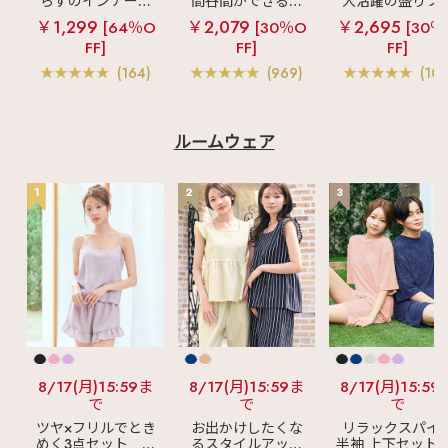
らずのインナーブ
間谷間ができるシ
大活躍の盛りブ
ラ
リッチバスト
ームレスブラ
超
ショートレン
￥1,299
￥2,079
￥2,695
[64％O
[30％O
[30％
ブラトップ (ワイヤ
盛ブラ(R) シームレ
ス ブラトップ 超
FF]
FF]
FF]
ー入り)
ス 単品ブラジャー
ブラ(R) 単品ブラ
ャー
(164)
(969)
(103
ルームウェア
1
2
3
8/17(月)15:59ま
8/17(月)15:59ま
8/17(月)15:59
で
で
で
ツヤ×フリルでとき
お出かけしたくな
リラックスパイ
めく3点セット
シ
るスタイルアップ
半袖 上下セット 