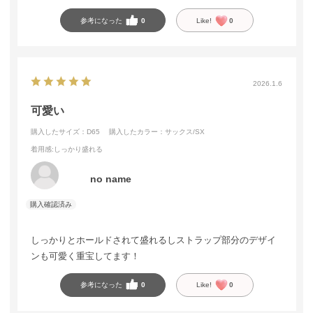
参考になった
0
Like!
0
2026.1.6
可愛い
購入したサイズ：D65
購入したカラー：サックス/SX
着用感
:しっかり盛れる
no name
しっかりとホールドされて盛れるしストラップ部分のデザイ
ンも可愛く重宝してます！
参考になった
0
Like!
0