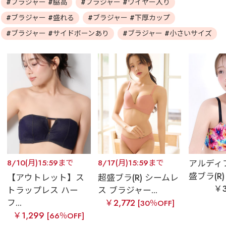
#ブラジャー #脇高
#ブラジャー #ワイヤー入り
#ブラジャー #盛れる
#ブラジャー #下厚カップ
#ブラジャー #サイドボーンあり
#ブラジャー #小さいサイズ
8/10(月)15:59まで
8/17(月)15:59まで
アルディ
盛ブラ(R) 
【アウトレット】ス
超盛ブラ(R) シームレ
￥3
トラップレス ハー
ス ブラジャー...
フ...
￥2,772
[30％OFF]
￥1,299
[66％OFF]