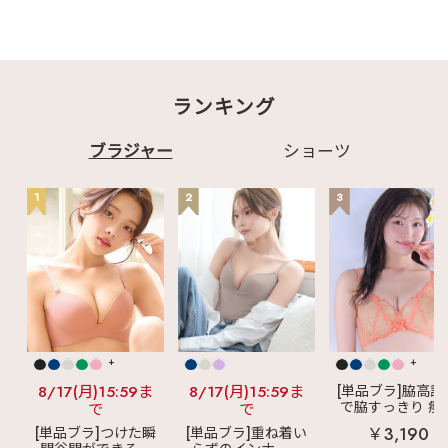
ランキング
ブラジャー
ショーツ
1
2
3
+
+
8/17(月)15:59ま
8/17(月)15:59ま
[単品ブラ]脇高設
で脇すっきり 痩
で
で
見えブラ
カシ
￥3,190
[単品ブラ]つけた瞬
[単品ブラ]重ね着い
クールレース脇