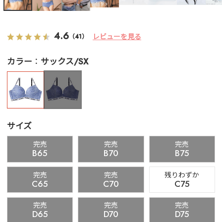
4.6
レビューを見る
（41）
カラー
サックス/SX
サイズ
完売
完売
完売
B65
B70
B75
完売
完売
残りわずか
C65
C70
C75
完売
完売
完売
D65
D70
D75