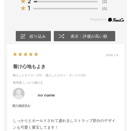
★
2
(2)
★
1
(0)
絞り込み
表示：評価が高い順
2026.1.6
着け心地もよき
購入したサイズ：C70
購入したカラー：サックス/SX
着用感
:しっかり盛れる
no name
しっかりとホールドされて盛れるしストラップ部分のデザイ
ンも可愛く重宝してます！