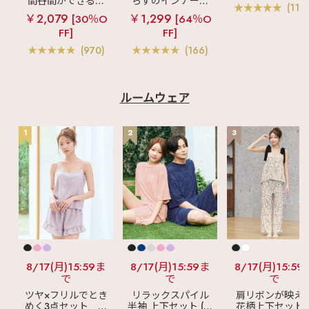
間谷間ができるシ
らずのインナーブ
ブラ(R) 単品ブラ
(119
ームレスブラ
超
ラ
リッチバスト
ャー
￥2,079
￥1,299
[30％O
[64％O
盛ブラ(R) シームレ
ブラトップ (ワイヤ
FF]
FF]
ス 単品ブラジャー
ー入り)
(970)
(166)
ルームウェア
1
2
3
8/17(月)15:59ま
8/17(月)15:59ま
8/17(月)15:59
で
で
で
ツヤ×フリルでとき
リラックスパイル
肩リボンが映え
めく3点セット
シ
半袖 上下セット (男
花柄上下セット