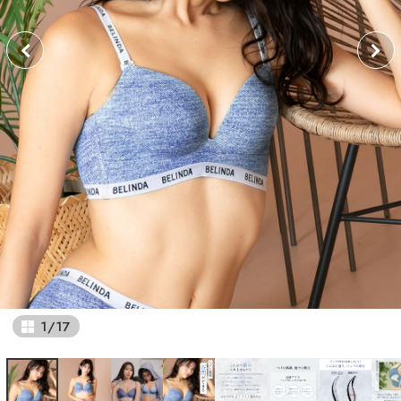
1
/
17