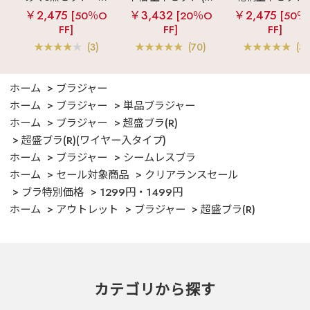
ルキー ショートパ
女兼用サイズ)
メニーフラワー 
￥2,475
￥3,432
￥2,475
[50％O
[20％O
[50％
ンツ 3点セット
ングパンツ 上下
FF]
FF]
FF]
ット
(3)
(70)
(3)
ホーム
ブラジャー
ホーム
ブラジャー
単品ブラジャー
ホーム
ブラジャー
超盛ブラ(R)
超盛ブラ(R)(ワイヤー入タイプ)
ホーム
ブラジャー
シームレスブラ
ホーム
セール対象商品
クリアランスセール
ブラ特別価格
1299円・1499円
ホーム
アウトレット
ブラジャー
超盛ブラ(R)
カテゴリから探す