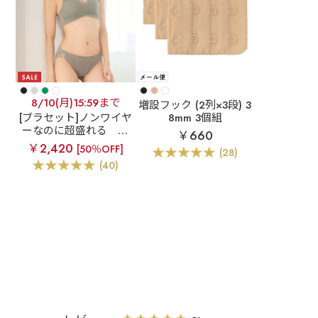
8/10(月)15:59まで
増設フック (2列×3段) 3
[ブラセット]ノンワイヤ
8mm 3個組
ーなのに超盛れる
チ
￥660
ュールオーバーラップ
￥2,420
[50％OFF]
(28)
ノンワイヤー 超盛ブラ
(40)
(R) ブラジャー&ショー
ツ