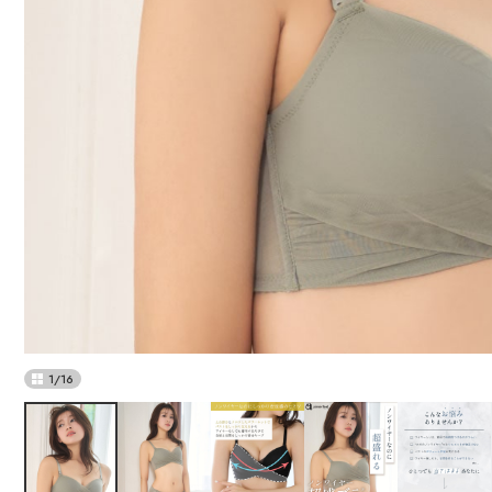
1
/
16