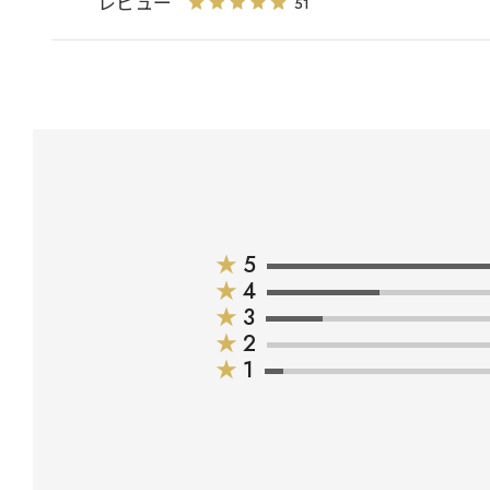
レビュー
51
★
5
★
4
★
3
★
2
★
1