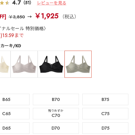
4.7
（51）
レビューを見る
￥1,925
FF]
（税込）
￥3,850
イナルセール 特別価格〉
月)15:59まで
カーキ/KG
B65
B70
B75
残りわずか
C65
C75
C70
D65
D70
D75