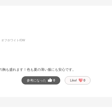
オフホワイト/OW
の胸も盛れます！色も夏の薄い服にも安心です。
参考になった
0
Like!
0