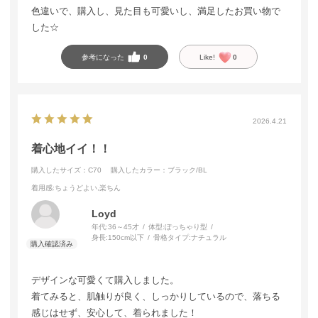
色違いで、購入し、見た目も可愛いし、満足したお買い物で
した☆
参考になった
0
Like!
0
2026.4.21
着心地イイ！！
購入したサイズ：C70
購入したカラー：ブラック/BL
着用感
:ちょうどよい,楽ちん
Loyd
年代:
36～45才
体型:
ぽっちゃり型
身長:
150cm以下
骨格タイプ:
ナチュラル
デザインな可愛くて購入しました。
着てみると、肌触りが良く、しっかりしているので、落ちる
感じはせず、安心して、着られました！