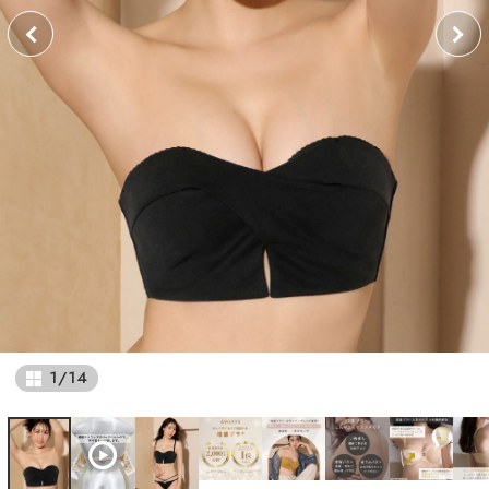
1
/
14