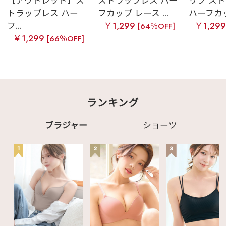
【アウトレット】ス
ストラップレス ハー
リブ ス
トラップレス ハー
フカップ レース ...
ハーフカップ
フ...
￥1,299
￥1,29
[64％OFF]
￥1,299
[66％OFF]
ランキング
ブラジャー
ショーツ
1
2
3