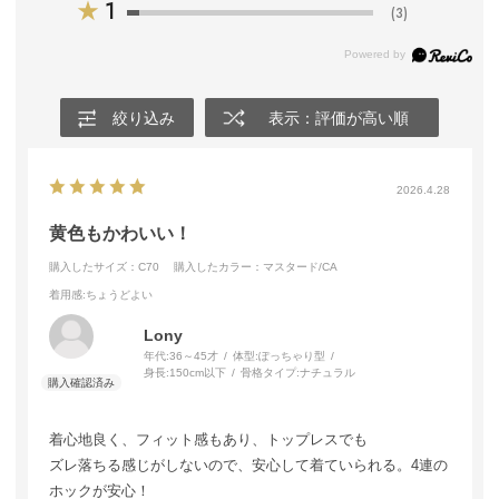
★
1
(3)
絞り込み
表示：評価が高い順
2026.4.28
黄色もかわいい！
購入したサイズ：C70
購入したカラー：マスタード/CA
着用感
:ちょうどよい
Lony
年代:
36～45才
体型:
ぽっちゃり型
身長:
150cm以下
骨格タイプ:
ナチュラル
着心地良く、フィット感もあり、トップレスでも
ズレ落ちる感じがしないので、安心して着ていられる。4連の
ホックが安心！