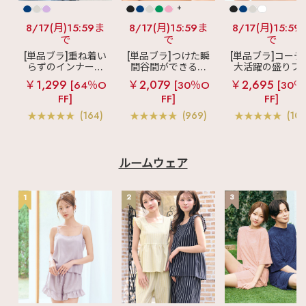
+
8/17(月)15:59ま
8/17(月)15:59ま
8/17(月)15:59
で
で
で
[単品ブラ]重ね着い
[単品ブラ]つけた瞬
[単品ブラ]コーデ
らずのインナーブ
間谷間ができるシ
大活躍の盛りブ
ラ
リッチバスト
ームレスブラ
超
ショートレン
￥1,299
￥2,079
￥2,695
[64％O
[30％O
[30％
ブラトップ (ワイヤ
盛ブラ(R) シームレ
ス ブラトップ 超
FF]
FF]
FF]
ー入り)
ス 単品ブラジャー
ブラ(R) 単品ブラ
ャー
(164)
(969)
(103
ルームウェア
1
2
3