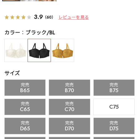
3.9
レビューを見る
（60）
カラー
ブラック/BL
サイズ
完売
完売
完売
B65
B70
B75
完売
完売
C75
C65
C70
完売
完売
完売
D65
D70
D75