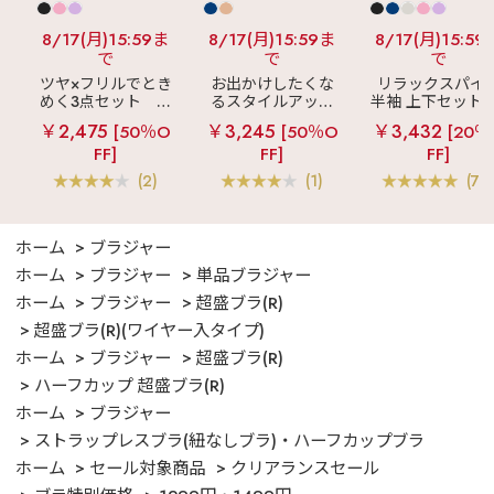
8/17(月)15:59ま
8/17(月)15:59ま
8/17(月)15:59
で
で
で
ツヤ×フリルでとき
お出かけしたくな
リラックスパイ
めく3点セット
シ
るスタイルアップ
半袖 上下セット 
ルキー ショートパ
見え
ストライプ
女兼用サイズ)
￥2,475
￥3,245
￥3,432
[50％O
[50％O
[20％
ンツ 3点セット
フリル ロングパン
FF]
FF]
FF]
ツ 綿混 上下セット
(2)
(1)
(70
ホーム
ブラジャー
ホーム
ブラジャー
単品ブラジャー
ホーム
ブラジャー
超盛ブラ(R)
超盛ブラ(R)(ワイヤー入タイプ)
ホーム
ブラジャー
超盛ブラ(R)
ハーフカップ 超盛ブラ(R)
ホーム
ブラジャー
ストラップレスブラ(紐なしブラ)・ハーフカップブラ
ホーム
セール対象商品
クリアランスセール