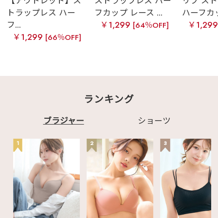
【アウトレット】ス
ストラップレス ハー
リブ ス
トラップレス ハー
フカップ レース ...
ハーフカップ
フ...
￥1,299
￥1,29
[64％OFF]
￥1,299
[66％OFF]
ランキング
ブラジャー
ショーツ
1
2
3