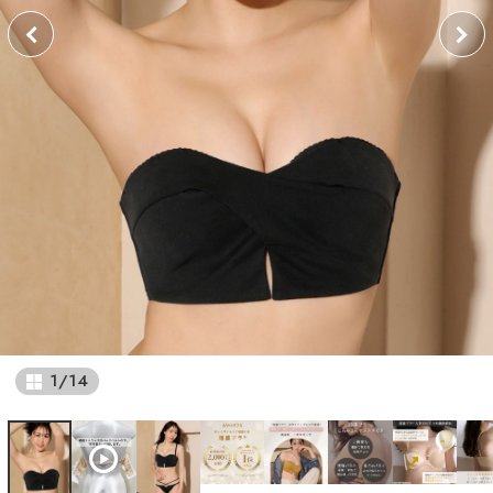
1
/
14