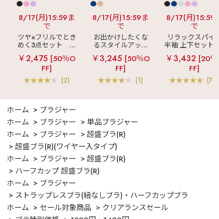
8/17(月)15:59ま
8/17(月)15:59ま
8/17(月)15:59
で
で
で
ツヤ×フリルでとき
お出かけしたくな
リラックスパイ
めく3点セット
シ
るスタイルアップ
半袖 上下セット 
ルキー ショートパ
見え
ストライプ
女兼用サイズ)
￥2,475
￥3,245
￥3,432
[50％O
[50％O
[20％
ンツ 3点セット
フリル ロングパン
FF]
FF]
FF]
ツ 綿混 上下セット
(2)
(1)
(70
ホーム
ブラジャー
ホーム
ブラジャー
単品ブラジャー
ホーム
ブラジャー
超盛ブラ(R)
超盛ブラ(R)(ワイヤー入タイプ)
ホーム
ブラジャー
超盛ブラ(R)
ハーフカップ 超盛ブラ(R)
ホーム
ブラジャー
ストラップレスブラ(紐なしブラ)・ハーフカップブラ
ホーム
セール対象商品
クリアランスセール