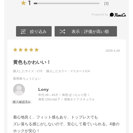
★
1
(3)
絞り込み
表示：評価が高い順
2026.4.28
黄色もかわいい！
購入したサイズ：C70
購入したカラー：マスタード/CA
着用感
:ちょうどよい
Lony
年代:
36～45才
体型:
ぽっちゃり型
身長:
150cm以下
骨格タイプ:
ナチュラル
着心地良く、フィット感もあり、トップレスでも
ズレ落ちる感じがしないので、安心して着ていられる。4連の
ホックが安心！