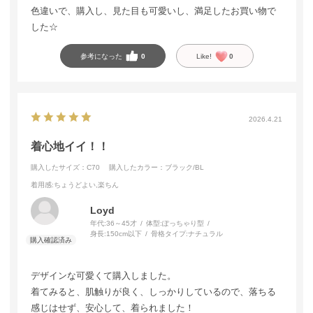
色違いで、購入し、見た目も可愛いし、満足したお買い物で
した☆
参考になった
0
Like!
0
2026.4.21
着心地イイ！！
購入したサイズ：C70
購入したカラー：ブラック/BL
着用感
:ちょうどよい,楽ちん
Loyd
年代:
36～45才
体型:
ぽっちゃり型
身長:
150cm以下
骨格タイプ:
ナチュラル
デザインな可愛くて購入しました。
着てみると、肌触りが良く、しっかりしているので、落ちる
感じはせず、安心して、着られました！