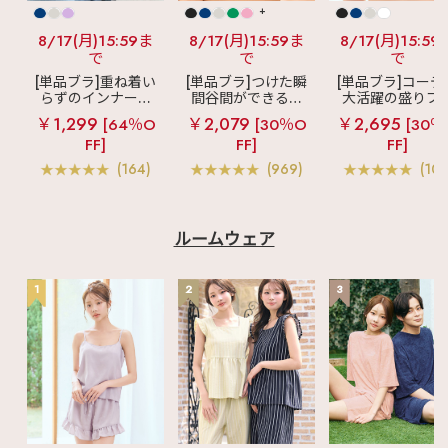
+
8/17(月)15:59ま
8/17(月)15:59ま
8/17(月)15:59
で
で
で
[単品ブラ]重ね着い
[単品ブラ]つけた瞬
[単品ブラ]コーデ
らずのインナーブ
間谷間ができるシ
大活躍の盛りブ
ラ
リッチバスト
ームレスブラ
超
ショートレン
￥1,299
￥2,079
￥2,695
[64％O
[30％O
[30％
ブラトップ (ワイヤ
盛ブラ(R) シームレ
ス ブラトップ 超
FF]
FF]
FF]
ー入り)
ス 単品ブラジャー
ブラ(R) 単品ブラ
ャー
(164)
(969)
(103
ルームウェア
1
2
3