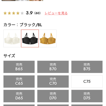
3.9
レビューを見る
（60）
カラー
ブラック/BL
サイズ
完売
完売
完売
B65
B70
B75
完売
完売
C75
C65
C70
完売
完売
完売
D65
D70
D75