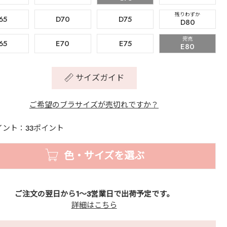
残りわずか
65
D70
D75
D80
完売
65
E70
E75
E80
サイズガイド
ご希望のブラサイズが売切れですか？
イント：33ポイント
色・サイズを選ぶ
ご注文の翌日から1～3営業日で出荷予定です。
詳細はこちら