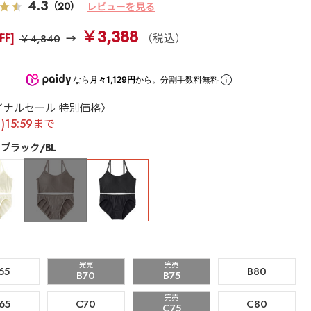
4.3
（20）
レビューを見る
￥3,388
FF]
（税込）
￥4,840
なら
月々1,129円
から。分割手数料無料
イナルセール 特別価格〉
月)15:59まで
ブラック/BL
完売
完売
65
B80
B70
B75
完売
65
C70
C80
C75