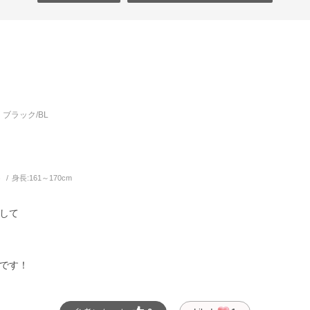
ブラック/BL
う
身長:
161～170cm
して
です！