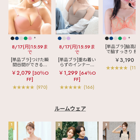
+
+
8/17(月)15:59ま
8/17(月)15:59ま
[単品ブラ]脇高設
で脇すっきり 痩
で
で
見えブラ
カシ
￥3,190
[単品ブラ]つけた瞬
[単品ブラ]重ね着い
クールレース脇
間谷間ができるシ
らずのインナーブ
ブラ(R) 単品ブラ
(119
ームレスブラ
超
ラ
リッチバスト
ャー
￥2,079
￥1,299
[30％O
[64％O
盛ブラ(R) シームレ
ブラトップ (ワイヤ
FF]
FF]
ス 単品ブラジャー
ー入り)
(970)
(166)
ルームウェア
1
2
3