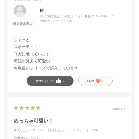
M
年代:
56才以上
体型:
ふつう
身長:
151～160cm
骨格タイプ:
ナチュラル
ちょっと
スポーティ！
ヨガに通っています
肩紐が見えて可愛い
お色違いシリーズで購入しています
参考になった
0
Like!
0
2026.7.7
めっちゃ可愛い！
購入したサイズ：E75
購入したカラー：オフホワイト/OW
着用感
:ちょうどよい