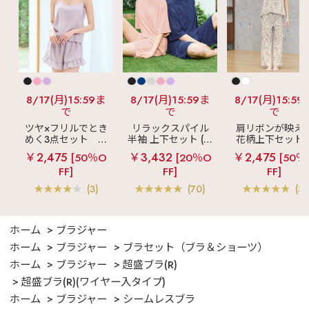
8/17(月)15:59ま
8/17(月)15:59ま
8/17(月)15:59
で
で
で
ツヤ×フリルでとき
リラックスパイル
肩リボンが映え
めく3点セット
シ
半袖 上下セット (男
花柄上下セット
ルキー ショートパ
女兼用サイズ)
メニーフラワー 
￥2,475
￥3,432
￥2,475
[50％O
[20％O
[50％
ンツ 3点セット
ングパンツ 上下
FF]
FF]
FF]
ット
(3)
(70)
(3)
ホーム
ブラジャー
ホーム
ブラジャー
ブラセット（ブラ＆ショーツ）
ホーム
ブラジャー
超盛ブラ(R)
超盛ブラ(R)(ワイヤー入タイプ)
ホーム
ブラジャー
シームレスブラ