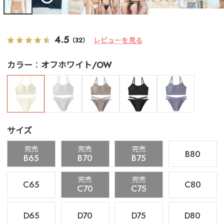
4.5
レビューを見る
（32）
カラー
オフホワイト/OW
サイズ
完売
完売
完売
B80
B65
B70
B75
完売
完売
C65
C80
C70
C75
D65
D70
D75
D80