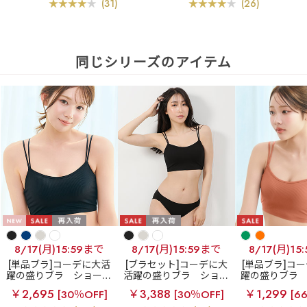
(31)
(26)
同じシリーズのアイテム
8/17(月)15:59まで
8/17(月)15:59まで
8/17(月)15
[単品ブラ]コーデに大活
[ブラセット]コーデに大
[単品ブラ]コ
躍の盛りブラ
ショート
活躍の盛りブラ
ショー
躍の盛りブラ
レングス ブラトップ 超
トレングス ブラトップ
レングス ブラ
￥2,695
￥3,388
￥1,299
[30％OFF]
[30％OFF]
[6
盛ブラ(R) 単品ブラジャ
超盛ブラ(R) ブラジャー&
盛ブラ(R) 単