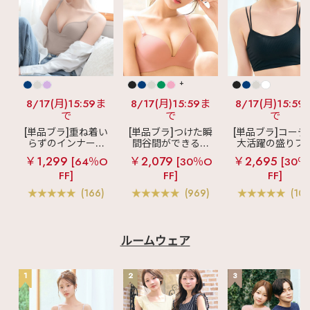
+
8/17(月)15:59ま
8/17(月)15:59ま
8/17(月)15:59
で
で
で
[単品ブラ]重ね着い
[単品ブラ]つけた瞬
[単品ブラ]コーデ
らずのインナーブ
間谷間ができるシ
大活躍の盛りブ
ラ
リッチバスト
ームレスブラ
超
ショートレン
￥1,299
￥2,079
￥2,695
[64％O
[30％O
[30％
ブラトップ (ワイヤ
盛ブラ(R) シームレ
ス ブラトップ 超
FF]
FF]
FF]
ー入り)
ス 単品ブラジャー
ブラ(R) 単品ブラ
ャー
(166)
(969)
(103
ルームウェア
1
2
3