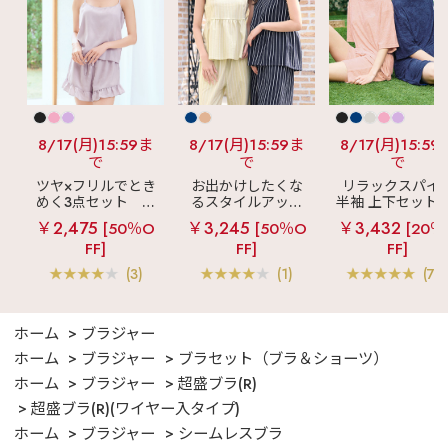
8/17(月)15:59ま
8/17(月)15:59ま
8/17(月)15:59
で
で
で
ツヤ×フリルでとき
お出かけしたくな
リラックスパイ
めく3点セット
シ
るスタイルアップ
半袖 上下セット 
ルキー ショートパ
見え
ストライプ
女兼用サイズ)
￥2,475
￥3,245
￥3,432
[50％O
[50％O
[20％
ンツ 3点セット
フリル ロングパン
FF]
FF]
FF]
ツ 綿混 上下セット
(3)
(1)
(70
ホーム
ブラジャー
ホーム
ブラジャー
ブラセット（ブラ＆ショーツ）
ホーム
ブラジャー
超盛ブラ(R)
超盛ブラ(R)(ワイヤー入タイプ)
ホーム
ブラジャー
シームレスブラ