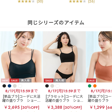
(30)
(26)
同じシリーズのアイテム
8/17(月)15:59まで
8/17(月)15:59まで
8/17(月)15
[単品ブラ]コーデに大活
[ブラセット]コーデに大
[単品ブラ]コ
躍の盛りブラ
ショート
活躍の盛りブラ
ショー
躍の盛りブラ
レングス ブラトップ 超
トレングス ブラトップ
レングス ブラ
￥2,695
￥3,388
￥1,299
[30％OFF]
[30％OFF]
[6
盛ブラ(R) 単品ブラジャ
超盛ブラ(R) ブラジャー&
盛ブラ(R) 単