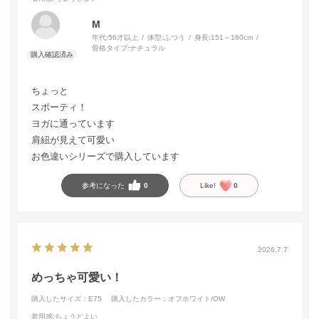
M
年代:
56才以上
体型:
ふつう
身長:
151～160cm
骨格タイプ:
ナチュラル
ちょっと
スポーティ！
ヨガに通っています
肩紐が見えて可愛い
お色違いシリーズで購入しています
参考になった
0
Like!
0
2026.7.7
めっちゃ可愛い！
購入したサイズ：E75
購入したカラー：オフホワイト/OW
着用感
:ちょうどよい