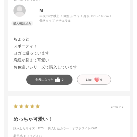
M
年代:
56才以上
体型:
ふつう
身長:
151～160cm
骨格タイプ:
ナチュラル
ちょっと
スポーティ！
ヨガに通っています
肩紐が見えて可愛い
お色違いシリーズで購入しています
参考になった
0
Like!
0
2026.7.7
めっちゃ可愛い！
購入したサイズ：E75
購入したカラー：オフホワイト/OW
着用感
:ちょうどよい