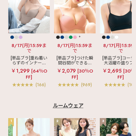
+
8/17(月)15:59ま
8/17(月)15:59ま
8/17(月)15:59
で
で
で
[単品ブラ]重ね着い
[単品ブラ]つけた瞬
[単品ブラ]コーデ
らずのインナーブ
間谷間ができるシ
大活躍の盛りブ
ラ
リッチバスト
ームレスブラ
超
ショートレン
￥1,299
￥2,079
￥2,695
[64％O
[30％O
[30％
ブラトップ (ワイヤ
盛ブラ(R) シームレ
ス ブラトップ 超
FF]
FF]
FF]
ー入り)
ス 単品ブラジャー
ブラ(R) 単品ブラ
ャー
(166)
(969)
(103
ルームウェア
1
2
3