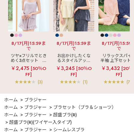
8/17(月)15:59ま
8/17(月)15:59ま
8/17(月)15:59
で
で
で
ツヤ×フリルでとき
お出かけしたくな
リラックスパイ
めく3点セット
シ
るスタイルアップ
半袖 上下セット 
ルキー ショートパ
見え
ストライプ
女兼用サイズ)
￥2,475
￥3,245
￥3,432
[50％O
[50％O
[20％
ンツ 3点セット
フリル ロングパン
FF]
FF]
FF]
ツ 綿混 上下セット
(3)
(1)
(70
ホーム
ブラジャー
ホーム
ブラジャー
ブラセット（ブラ＆ショーツ）
ホーム
ブラジャー
超盛ブラ(R)
超盛ブラ(R)(ワイヤー入タイプ)
ホーム
ブラジャー
シームレスブラ