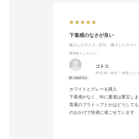
下着感のなさが良い
購入したサイズ：D70
購入したカラー：
着用感
:ちょうどよい
コトコ
年代:
36～45才
体型:
ふつ
ホワイトとグレーを購入
下着感がなく、特に夏場は重宝しま
普通のブラトップとかはどうしても
のおかげで快適に過ごせています