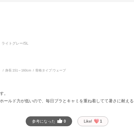
ライトグレー/SL
う
身長:
151～160cm
骨格タイプ:
ウェーブ
す。
ホールド力が低いので、毎日ブラとキャミを重ね着してて暑さに耐える
参考になった
0
Like!
1