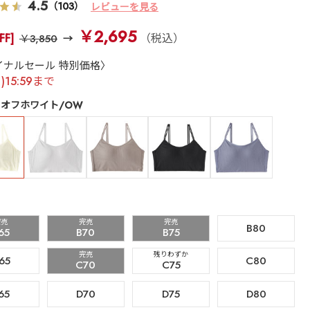
4.5
（103）
レビューを見る
￥2,695
FF]
（税込）
￥3,850
イナルセール 特別価格〉
月)15:59まで
オフホワイト/OW
完売
完売
完売
B80
65
B70
B75
完売
残りわずか
65
C80
C70
C75
65
D70
D75
D80