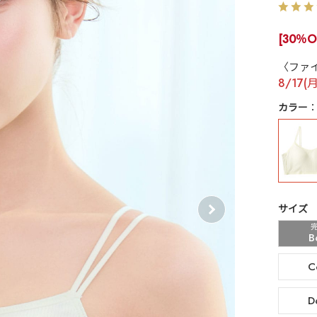
[30％O
〈ファ
8/17(
カラー
サイズ
B
C
D