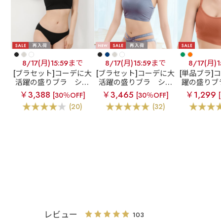
8/17(月)15:59まで
8/17(月)15:59まで
8/17(月)
[ブラセット]コーデに大
[ブラセット]コーデに大
[単品ブラ]
活躍の盛りブラ
ショ
活躍の盛りブラ
ショ
躍の盛りブ
ートレングス ブラトッ
ートレングス ブラトッ
トレングス
￥3,388
￥3,465
￥1,299
[30％OFF]
[30％OFF]
プ 超盛ブラ(R) ブラジ
プ 超盛ブラ(R) ブラジ
超盛ブラ(R
(20)
(32)
ャー&ショーツ
ャー&ハーフバックシ
ャ
ョーツ
レビュー
103