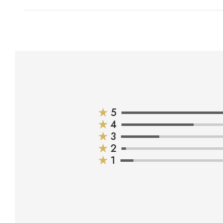
★
5
★
4
★
3
★
2
★
1