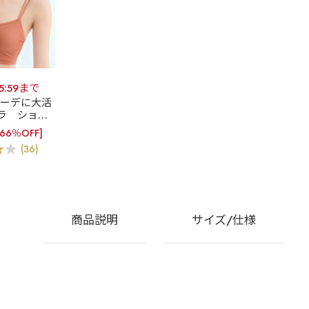
15:59まで
コーデに大活
ラ
ショー
 ブラトップ
[66％OFF]
) 単品ブラジ
(36)
ー
商品説明
サイズ/仕様