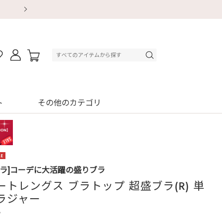
【重要】地震による配送遅延・店舗休業のお知ら
【重要】地震による配送遅延・店舗休業のお知ら
【8/13～8/16】夏季休業のお知らせ
【8/13～8/16】夏季休業のお知らせ
初回購入はブラ返送料無料
初回購入はブラ返送料無料
初回購入はブラ返送料無料
デジタルギフトサービス
ト
その他のカテゴリ
ブラ]コーデに大活躍の盛りブラ
ートレングス ブラトップ 超盛ブラ(R) 単
ラジャー
3