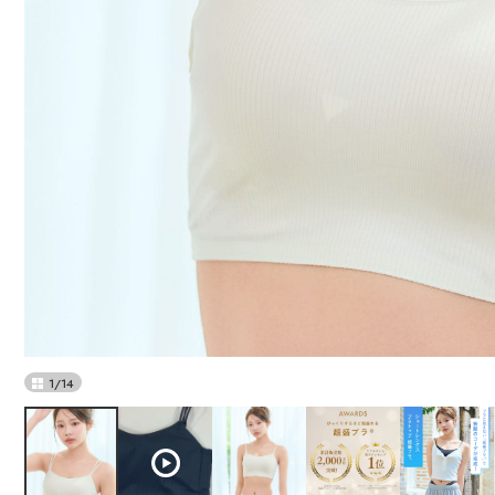
1
/
14