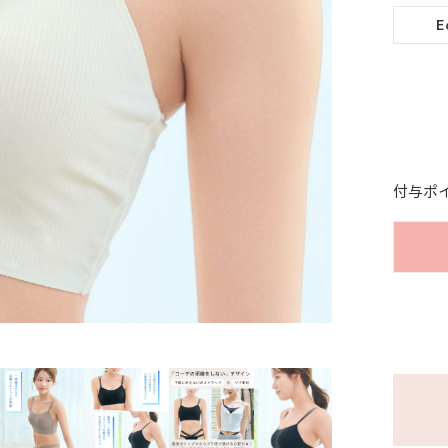
E
付与ポ