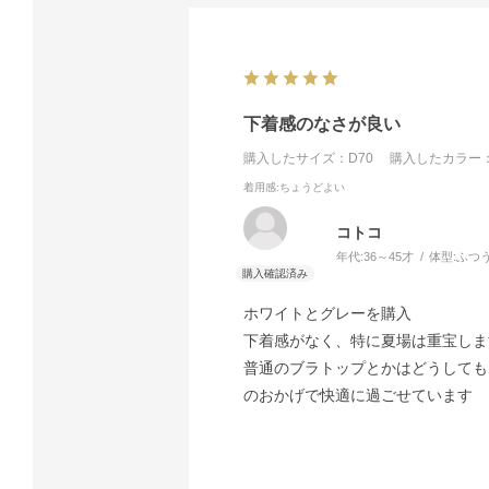
下着感のなさが良い
購入したサイズ：D70
購入したカラー：
着用感
:ちょうどよい
コトコ
年代:
36～45才
体型:
ふつ
ホワイトとグレーを購入
下着感がなく、特に夏場は重宝しま
普通のブラトップとかはどうしても
のおかげで快適に過ごせています