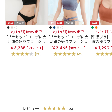
8/17(月)15:59まで
8/17(月)15:59まで
8/17(月)
[ブラセット]コーデに大
[ブラセット]コーデに大
[単品ブラ]
活躍の盛りブラ
ショ
活躍の盛りブラ
ショ
躍の盛りブ
ートレングス ブラトッ
ートレングス ブラトッ
トレングス
￥3,388
￥3,465
￥1,299
[30％OFF]
[30％OFF]
プ 超盛ブラ(R) ブラジ
プ 超盛ブラ(R) ブラジ
超盛ブラ(R
(20)
(32)
ャー&ショーツ
ャー&ハーフバックシ
ャ
ョーツ
レビュー
103