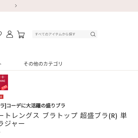
【重要】地震による配送遅延・店舗休業のお知ら
【重要】地震による配送遅延・店舗休業のお知ら
【8/13～8/16】夏季休業のお知らせ
【8/13～8/16】夏季休業のお知らせ
初回購入はブラ返送料無料
初回購入はブラ返送料無料
初回購入はブラ返送料無料
デジタルギフトサービス
ト
その他のカテゴリ
ブラ]コーデに大活躍の盛りブラ
ートレングス ブラトップ 超盛ブラ(R) 単
ラジャー
3