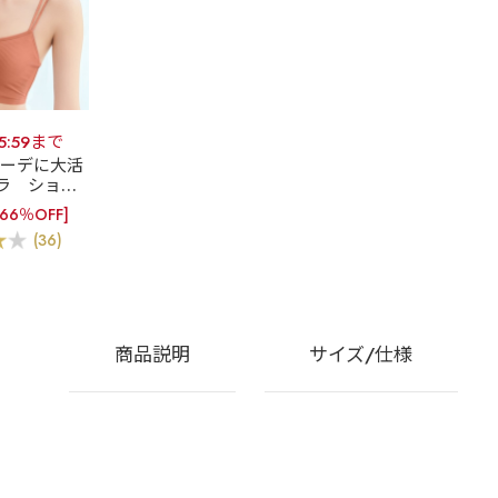
15:59まで
コーデに大活
ラ
ショー
 ブラトップ
[66％OFF]
) 単品ブラジ
(36)
ー
商品説明
サイズ/仕様