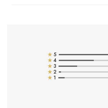
★
5
★
4
★
3
★
2
★
1