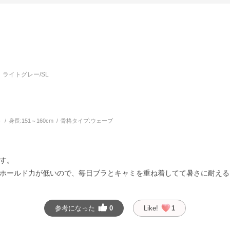
ライトグレー/SL
う
身長:
151～160cm
骨格タイプ:
ウェーブ
す。
ホールド力が低いので、毎日ブラとキャミを重ね着してて暑さに耐える
参考になった
0
Like!
1