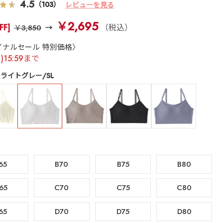
4.5
（103）
レビューを見る
￥2,695
FF]
（税込）
￥3,850
イナルセール 特別価格〉
月)15:59まで
ライトグレー/SL
65
B70
B75
B80
65
C70
C75
C80
65
D70
D75
D80