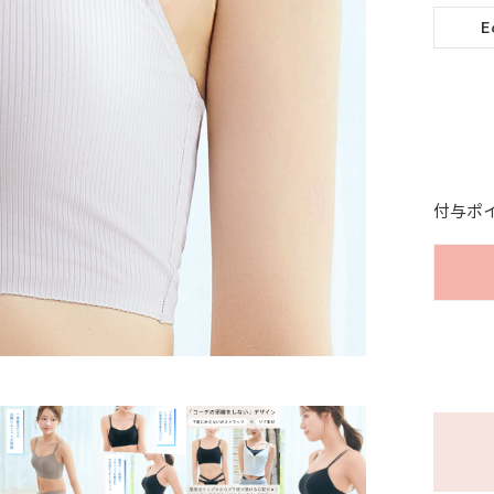
E
付与ポ