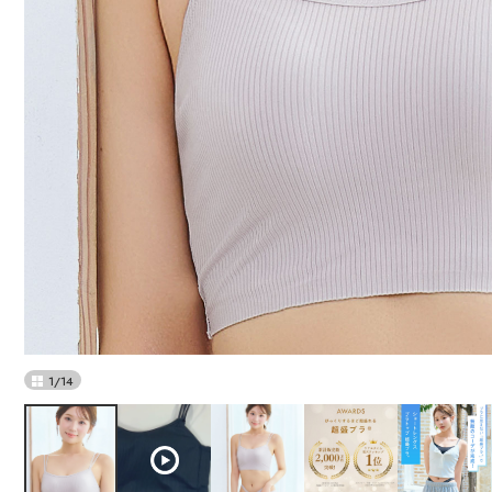
1
/
14