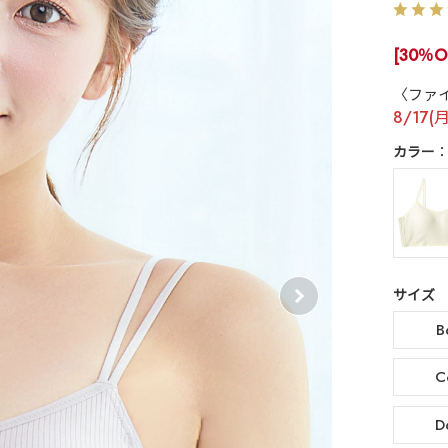
[30％O
〈ファ
8/17(
カラー
サイズ
B
C
D