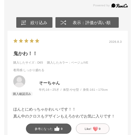
絞り込み
表示：評価が高い順
2026.8.3
鬼かわ！！
購入したサイズ：D65
購入したカラー：ベージュ/VE
着用感
:しっかり盛れる
そーちゃん
年代:
16～25才
体型:
やせ型
身長:
161～170cm
ほんとにめっちゃかわいいです！！
真ん中のクロスもデザインもえろかわでお気に入りです！
参考になった
0
Like!
0