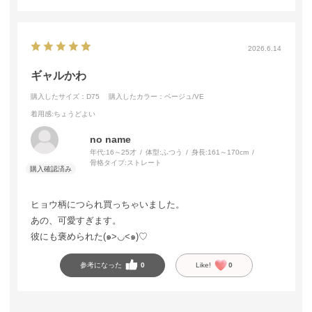
2026.6.14
ギャルかわ
購入したサイズ：D75
購入したカラー：ベージュ/VE
着用感
:ちょうどよい
no name
年代:
16～25才
体型:
ふつう
身長:
161～170cm
骨格タイプ:
ストレート
ヒョウ柄につられ買っちゃいました。
あの、可愛すぎます。
彼にも褒められた(๑>◡<๑)♡
参考になった
0
Like!
0