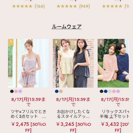
ャー
(166)
(969)
(103
ルームウェア
1
2
3
8/17(月)15:59ま
8/17(月)15:59ま
8/17(月)15:59
で
で
で
ツヤ×フリルでとき
お出かけしたくな
リラックスパイ
めく3点セット
シ
るスタイルアップ
半袖 上下セット 
ルキー ショートパ
見え
ストライプ
女兼用サイズ)
￥2,475
￥3,245
￥3,432
[50％O
[50％O
[20％
ンツ 3点セット
フリル ロングパン
FF]
FF]
FF]
ツ 綿混 上下セット