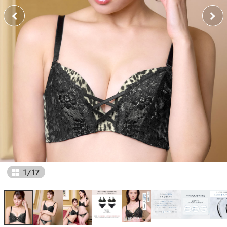
1
/
17