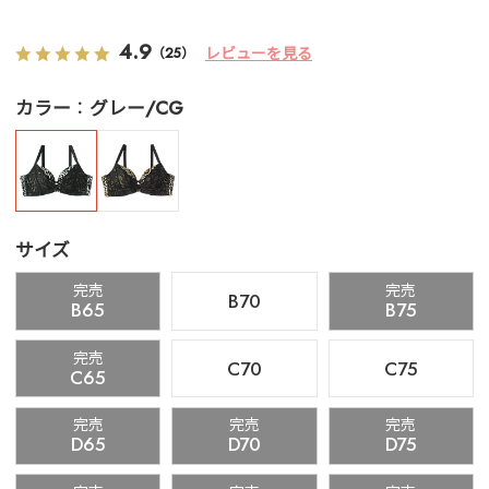
4.9
レビューを見る
（25）
カラー
グレー/CG
サイズ
完売
完売
B70
B65
B75
完売
C70
C75
C65
完売
完売
完売
D65
D70
D75