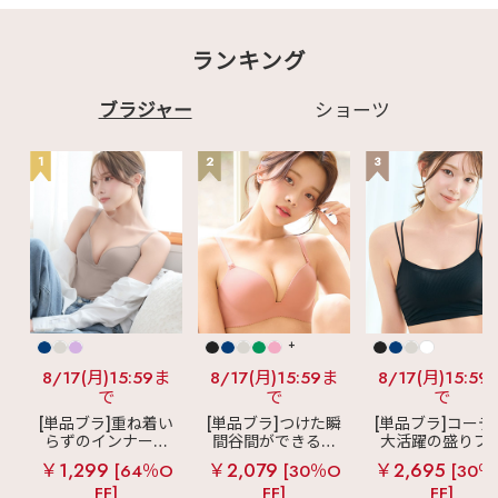
ランキング
ブラジャー
ショーツ
1
2
3
+
8/17(月)15:59ま
8/17(月)15:59ま
8/17(月)15:59
で
で
で
[単品ブラ]重ね着い
[単品ブラ]つけた瞬
[単品ブラ]コーデ
らずのインナーブ
間谷間ができるシ
大活躍の盛りブ
ラ
リッチバスト
ームレスブラ
超
ショートレン
￥1,299
￥2,079
￥2,695
[64％O
[30％O
[30％
ブラトップ (ワイヤ
盛ブラ(R) シームレ
ス ブラトップ 超
FF]
FF]
FF]
ー入り)
ス 単品ブラジャー
ブラ(R) 単品ブラ