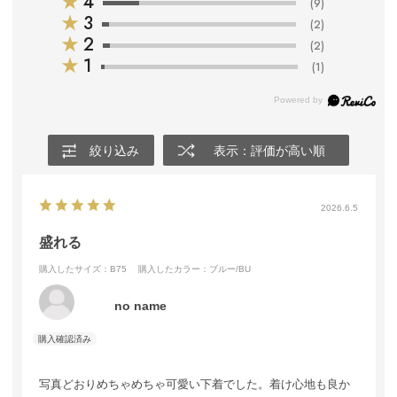
★
4
(9)
★
3
(2)
★
2
(2)
★
1
(1)
絞り込み
表示：評価が高い順
2026.6.5
盛れる
購入したサイズ：B75
購入したカラー：ブルー/BU
no name
写真どおりめちゃめちゃ可愛い下着でした。着け心地も良か