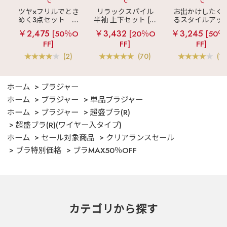
で
で
で
ツヤ×フリルでとき
リラックスパイル
お出かけしたく
めく3点セット
シ
半袖 上下セット (男
るスタイルアッ
ルキー ショートパ
女兼用サイズ)
見え
ストライ
￥2,475
￥3,432
￥3,245
[50％O
[20％O
[50％
ンツ 3点セット
フリル ロングパ
FF]
FF]
FF]
ツ 綿混 上下セッ
(2)
(70)
(1)
ホーム
ブラジャー
ホーム
ブラジャー
単品ブラジャー
ホーム
ブラジャー
超盛ブラ(R)
超盛ブラ(R)(ワイヤー入タイプ)
ホーム
セール対象商品
クリアランスセール
ブラ特別価格
ブラMAX50％OFF
カテゴリから探す