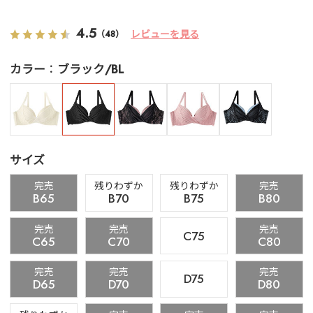
4.5
レビューを見る
（48）
カラー
ブラック/BL
サイズ
完売
残りわずか
残りわずか
完売
B65
B70
B75
B80
完売
完売
完売
C75
C65
C70
C80
完売
完売
完売
D75
D65
D70
D80