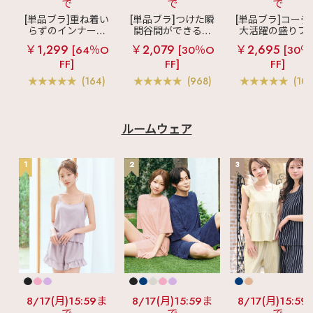
で
で
で
[単品ブラ]重ね着い
[単品ブラ]つけた瞬
[単品ブラ]コーデ
らずのインナーブ
間谷間ができるシ
大活躍の盛りブ
ラ
リッチバスト
ームレスブラ
超
ショートレン
￥1,299
￥2,079
￥2,695
[64％O
[30％O
[30％
ブラトップ (ワイヤ
盛ブラ(R) シームレ
ス ブラトップ 超
FF]
FF]
FF]
ー入り)
ス 単品ブラジャー
ブラ(R) 単品ブラ
ャー
(164)
(968)
(103
ルームウェア
1
2
3
8/17(月)15:59ま
8/17(月)15:59ま
8/17(月)15:59