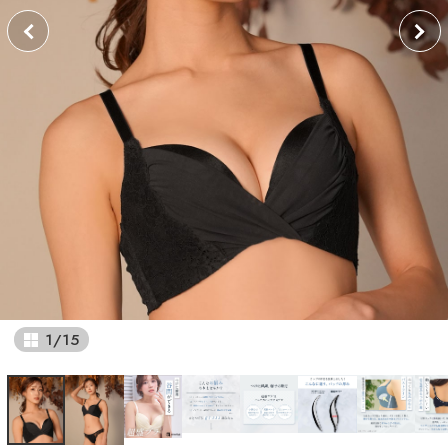
1
/
15