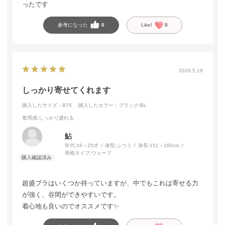
ったです
参考になった
0
Like!
0
2026.5.19
しっかり寄せてくれます
購入したサイズ：B75
購入したカラー：ブラック/BL
着用感
:しっかり盛れる
鮎
年代:
16～25才
体型:
ふつう
身長:
151～160cm
骨格タイプ:
ウェーブ
超盛ブラはいくつか持っていますが、中でもこれは寄せる力
が強く、谷間ができやすいです。
着心地も良いのでオススメです✨