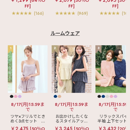
￥1,299
￥2,079
￥2,695
[64％O
[30％O
[30％
ブラトップ (ワイヤ
盛ブラ(R) シームレ
ス ブラトップ 超
FF]
FF]
FF]
ー入り)
ス 単品ブラジャー
ブラ(R) 単品ブラ
ャー
(166)
(969)
(103
ルームウェア
1
2
3
8/17(月)15:59ま
8/17(月)15:59ま
8/17(月)15:59
で
で
で
ツヤ×フリルでとき
お出かけしたくな
リラックスパイ
めく3点セット
シ
るスタイルアップ
半袖 上下セット 
ルキー ショートパ
見え
ストライプ
女兼用サイズ)
￥2,475
￥3,245
￥3,432
[50％O
[50％O
[20％