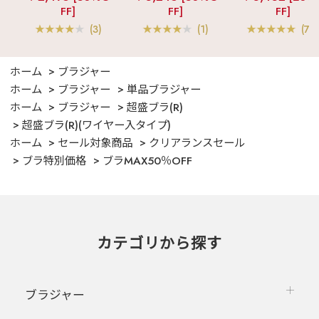
ンツ 3点セット
フリル ロングパン
FF]
FF]
FF]
ツ 綿混 上下セット
(3)
(1)
(70
ホーム
ブラジャー
ホーム
ブラジャー
単品ブラジャー
ホーム
ブラジャー
超盛ブラ(R)
超盛ブラ(R)(ワイヤー入タイプ)
ホーム
セール対象商品
クリアランスセール
ブラ特別価格
ブラMAX50％OFF
カテゴリから探す
ブラジャー