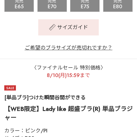
完売
完売
完売
完売
E65
E70
E75
E80
サイズガイド
ご希望のブラサイズが売切れですか？
〈ファイナルセール 特別価格〉
8/10(月)15:59まで
[単品ブラ]つけた瞬間谷間ができる
【WEB限定】Lady like 超盛ブラ(R) 単品ブラジ
ャー
カラー：
ピンク/PI