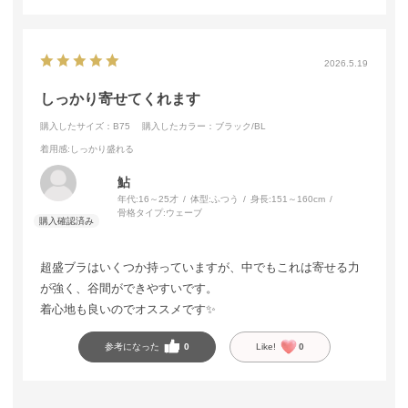
2026.5.19
しっかり寄せてくれます
購入したサイズ：B75
購入したカラー：ブラック/BL
着用感
:しっかり盛れる
鮎
年代:
16～25才
体型:
ふつう
身長:
151～160cm
骨格タイプ:
ウェーブ
超盛ブラはいくつか持っていますが、中でもこれは寄せる力
が強く、谷間ができやすいです。
着心地も良いのでオススメです✨
参考になった
0
Like!
0