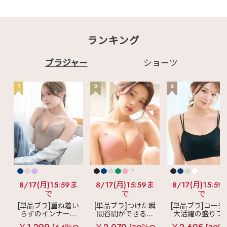
ランキング
ブラジャー
ショーツ
1
2
3
+
8/17(月)15:59ま
8/17(月)15:59ま
8/17(月)15:59
で
で
で
[単品ブラ]重ね着い
[単品ブラ]つけた瞬
[単品ブラ]コーデ
らずのインナーブ
間谷間ができるシ
大活躍の盛りブ
ラ
リッチバスト
ームレスブラ
超
ショートレン