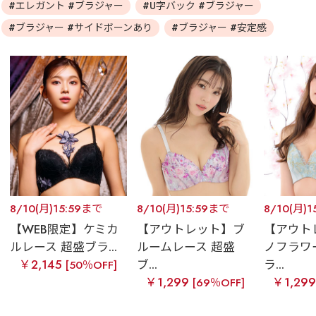
#エレガント #ブラジャー
#U字バック #ブラジャー
#ブラジャー #サイドボーンあり
#ブラジャー #安定感
8/10(月)15:59まで
8/10(月)15:59まで
8/10(月)
【WEB限定】ケミカ
【アウトレット】ブ
【アウト
ルレース 超盛ブラ...
ルームレース 超盛
ノフラワ
￥2,145
ブ...
ラ...
[50％OFF]
￥1,299
￥1,29
[69％OFF]