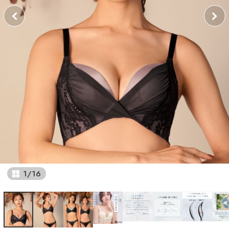
1
/
16