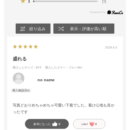
★
1
(1)
絞り込み
表示：評価が高い順
2026.6.5
盛れる
購入したサイズ：B75
購入したカラー：ブルー/BU
no name
写真どおりめちゃめちゃ可愛い下着でした。着け心地も良か
ったです
参考になった
0
Like!
0