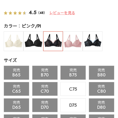
4.5
レビューを見る
（48）
カラー
ピンク/PI
サイズ
完売
完売
完売
完売
B65
B70
B75
B80
完売
完売
完売
C75
C65
C70
C80
完売
完売
完売
D75
D65
D70
D80