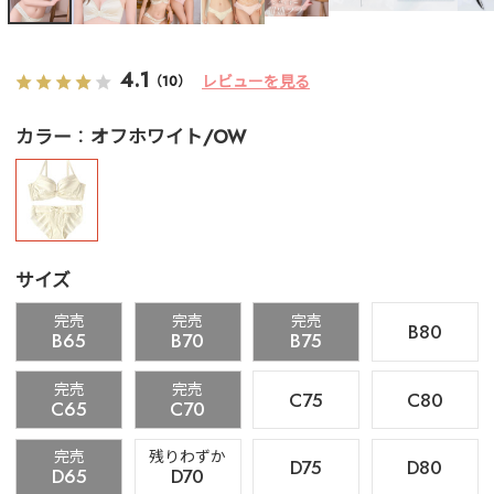
4.1
レビューを見る
（10）
カラー
オフホワイト/OW
サイズ
完売
完売
完売
B80
B65
B70
B75
完売
完売
C75
C80
C65
C70
完売
残りわずか
D75
D80
D65
D70