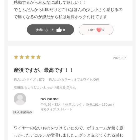
感動するからみんなに試して欲しい！！
でもふだんからE80だけどこれはほんの少し小さく感じるの
で痛くなるのが嫌だから私は延長ホック付けてます
参考になった
0
Like!
0
2026.3.7
産後ですが、最高です！！
購入したサイズ：E75
購入したカラー：オフホワイト/OW
着用感
:ちょうどよい,しっかり盛れる,楽ちん
no name
年代:
26～35才
体型:
ふつう
身長:
161～170cm
骨格タイプ:
ストレート
ワイヤーのないものをつけていたので、ボリュームが無く寂
しかったデコルテが復活しました…グッと支えてくれる感じ