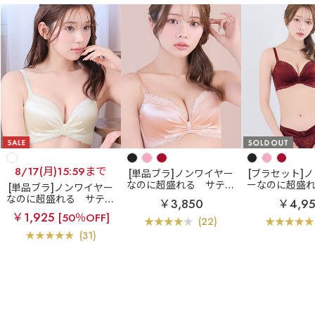
8/17(月)15:59まで
[単品ブラ]ノンワイヤー
[ブラセット]
なのに超盛れる
サテン
ーなのに超盛
[単品ブラ]ノンワイヤー
リボン ノンワイヤー 超
ンリボン ノン
なのに超盛れる
サテン
￥3,850
￥4,9
盛ブラ(R) 単品ブラジャ
超盛ブラ(R) 
リボン ノンワイヤー 超
￥1,925
[50％OFF]
ー
ショー
盛ブラ(R) 単品ブラジャ
(22)
ー
(31)