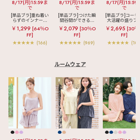
8/17(月)15:59ま
8/17(月)15:59ま
8/17(月)15:59
で
で
で
[単品ブラ]重ね着い
[単品ブラ]つけた瞬
[単品ブラ]コーデ
らずのインナーブ
間谷間ができるシ
大活躍の盛りブ
ラ
リッチバスト
ームレスブラ
超
ショートレン
￥1,299
￥2,079
￥2,695
[64％O
[30％O
[30％
ブラトップ (ワイヤ
盛ブラ(R) シームレ
ス ブラトップ 超
FF]
FF]
FF]
ー入り)
ス 単品ブラジャー
ブラ(R) 単品ブラ
ャー
(166)
(969)
(103
ルームウェア
1
2
3