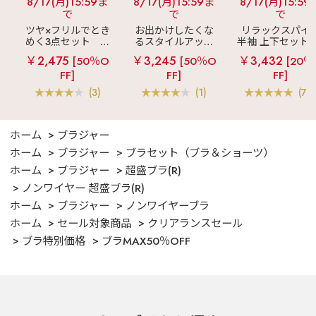
8/17(月)15:59ま
8/17(月)15:59ま
8/17(月)15:59
で
で
で
ツヤ×フリルでとき
お出かけしたくな
リラックスパイ
めく3点セット
シ
るスタイルアップ
半袖 上下セット 
ルキー ショートパ
見え
ストライプ
女兼用サイズ)
￥2,475
￥3,245
￥3,432
[50％O
[50％O
[20％
ンツ 3点セット
フリル ロングパン
FF]
FF]
FF]
ツ 綿混 上下セット
(3)
(1)
(70
ホーム
ブラジャー
ホーム
ブラジャー
ブラセット（ブラ＆ショーツ）
ホーム
ブラジャー
超盛ブラ(R)
ノンワイヤー 超盛ブラ(R)
ホーム
ブラジャー
ノンワイヤーブラ
ホーム
セール対象商品
クリアランスセール
ブラ特別価格
ブラMAX50％OFF