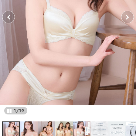
1
/
19