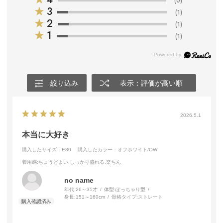
(0)
★
3
(1)
★
2
(1)
★
1
(1)
絞り込み
表示：評価が高い順
2026.5.1
本当に大好き
購入したサイズ：E80
購入したカラー：オフホワイト/OW
着用感
:ちょうどよい,しっかり盛れる,楽ちん
no name
年代:
26～35才
体型:
ぽっちゃり型
身長:
151～160cm
骨格タイプ:
ストレート