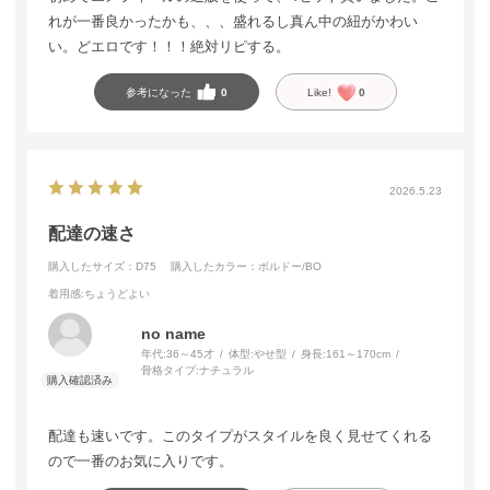
れが一番良かったかも、、、盛れるし真ん中の紐がかわい
い。どエロです！！！絶対リピする。
参考になった
0
Like!
0
2026.5.23
配達の速さ
購入したサイズ：D75
購入したカラー：ボルドー/BO
着用感
:ちょうどよい
no name
年代:
36～45才
体型:
やせ型
身長:
161～170cm
骨格タイプ:
ナチュラル
配達も速いです。このタイプがスタイルを良く見せてくれる
ので一番のお気に入りです。