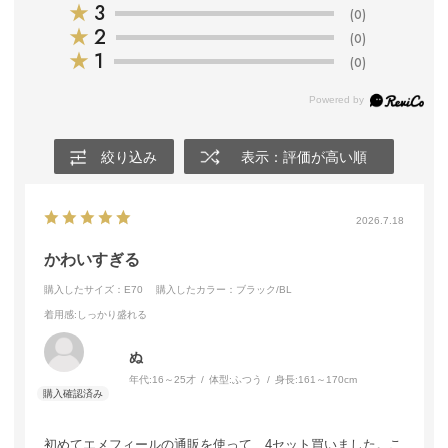
★
3
(0)
★
2
(0)
★
1
(0)
絞り込み
表示：評価が高い順
2026.7.18
かわいすぎる
購入したサイズ：E70
購入したカラー：ブラック/BL
着用感
:しっかり盛れる
ぬ
年代:
16～25才
体型:
ふつう
身長:
161～170cm
初めてエメフィールの通販を使って、4セット買いました。こ