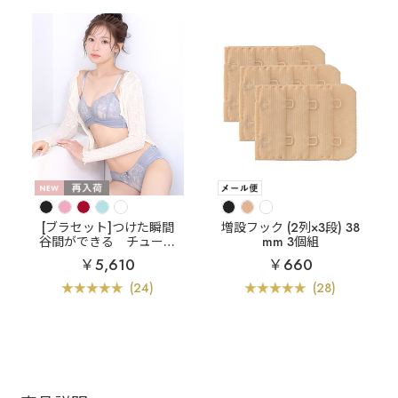
[ブラセット]つけた瞬間
増設フック (2列×3段) 38
谷間ができる
チュール
mm 3個組
レース 超盛ブラ(R) ブラ
￥5,610
￥660
ジャー&ショーツ
(24)
(28)