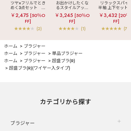
ツヤ×フリルでとき
お出かけしたくな
リラックスパイ
めく3点セット
シ
るスタイルアップ
半袖 上下セット 
ルキー ショートパ
見え
ストライプ
女兼用サイズ)
￥2,475
￥3,245
￥3,432
[50％O
[50％O
[20％
ンツ 3点セット
フリル ロングパン
FF]
FF]
FF]
ツ 綿混 上下セット
(2)
(1)
(70
ホーム
ブラジャー
ホーム
ブラジャー
単品ブラジャー
ホーム
ブラジャー
超盛ブラ(R)
超盛ブラ(R)(ワイヤー入タイプ)
カテゴリから探す
ブラジャー