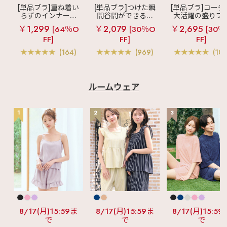
[単品ブラ]重ね着い
[単品ブラ]つけた瞬
[単品ブラ]コーデ
らずのインナーブ
間谷間ができるシ
大活躍の盛りブ
ラ
リッチバスト
ームレスブラ
超
ショートレン
￥1,299
￥2,079
￥2,695
[64％O
[30％O
[30％
ブラトップ (ワイヤ
盛ブラ(R) シームレ
ス ブラトップ 超
FF]
FF]
FF]
ー入り)
ス 単品ブラジャー
ブラ(R) 単品ブラ
ャー
(164)
(969)
(103
ルームウェア
1
2
3
8/17(月)15:59ま
8/17(月)15:59ま
8/17(月)15:59
で
で
で