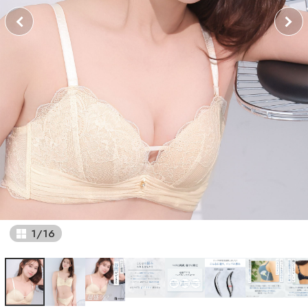
1
/
16