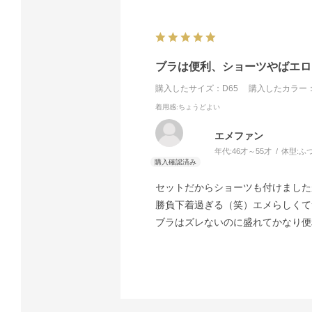
ブラは便利、ショーツやばエロ
購入したサイズ：D65
購入したカラー：
着用感
:ちょうどよい
エメファン
年代:
46才～55才
体型:
ふ
セットだからショーツも付けました
勝負下着過ぎる（笑）エメらしくて
ブラはズレないのに盛れてかなり便