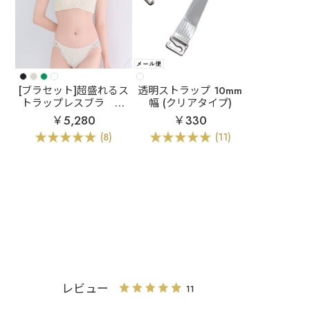
[ブラセット]超盛れるス
透明ストラップ 10mm
トラップレスブラ
ス
幅 (クリアタイプ)
トラップレス スクエア
￥5,280
￥330
レース ハーフカップ 超
(8)
(11)
盛ブラ(R) ブラジャー&
ショーツ
レビュー
11