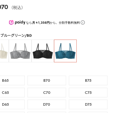
070
（税込）
なら
月々1,356円
から。分割手数料無料
ブルーグリーン/BG
B65
B70
B75
C65
C70
C75
D65
D70
D75