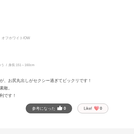
オフホワイト/OW
つう
身長:
151～160cm
が、お尻丸出しがセクシー過ぎてビックリです！
素敵。
利です！
参考になった
0
Like!
0