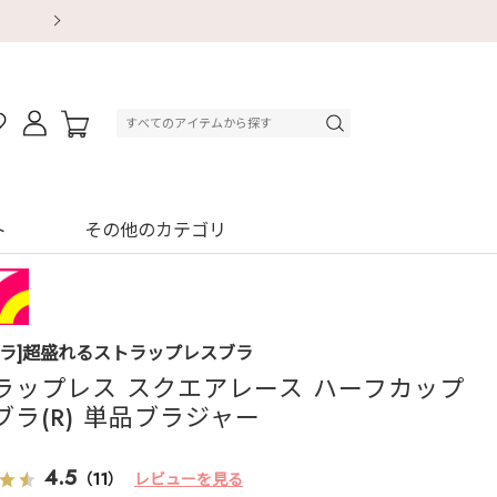
【重要】地震による配送遅延・店舗休業のお知ら
【重要】地震による配送遅延・店舗休業のお知ら
【8/13～8/16】夏季休業のお知らせ
【8/13～8/16】夏季休業のお知らせ
初回購入はブラ返送料無料
初回購入はブラ返送料無料
初回購入はブラ返送料無料
デジタルギフトサービス
ト
その他のカテゴリ
ブラ]超盛れるストラップレスブラ
ラップレス スクエアレース ハーフカップ
ブラ(R) 単品ブラジャー
4.5
（11）
レビューを見る