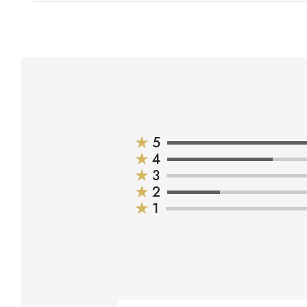
★
5
★
4
★
3
★
2
★
1