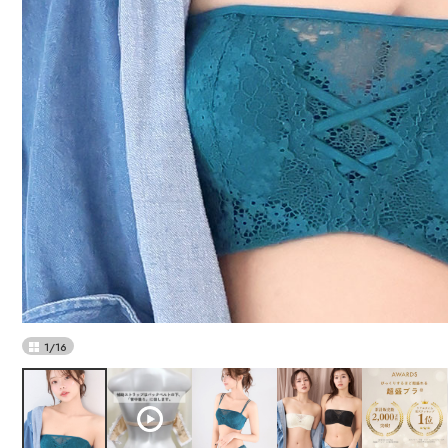
1
/
16