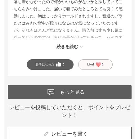
落ち着かなかったので何かいいものがないかと探していてこ
ちらをみつけました。届いて着てみたところとても良くて感
動しました。胸はしっかりホールドされますし、普通のブラ
だとはみ肉で背中が段々になるのが気になっていたのです
が、それもほとんど気になりません。購入前は丈も少し気に
なっていたのですが、私は身長が低いのもあって、ハイウエ
ストのパンツを履けば手を上げて脇腹が見えてしまっても見
続きを読む
苦しい感じにはなりませんでした。とってもオススメです。
参考になった
0
Like!
0
もっと見る
レビューを投稿していただくと、ポイントをプレゼ
ント！
レビューを書く