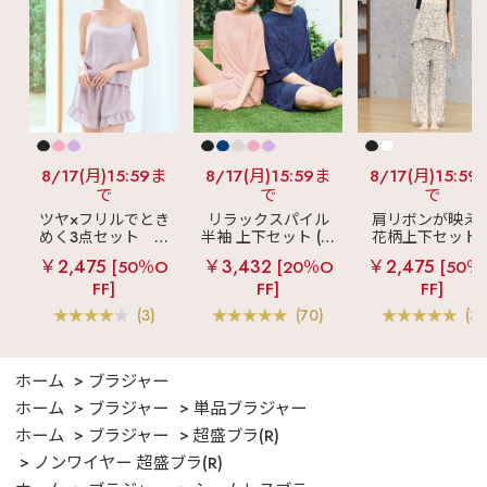
8/17(月)15:59ま
8/17(月)15:59ま
8/17(月)15:59
で
で
で
ツヤ×フリルでとき
リラックスパイル
肩リボンが映え
めく3点セット
シ
半袖 上下セット (男
花柄上下セット
ルキー ショートパ
女兼用サイズ)
メニーフラワー 
￥2,475
￥3,432
￥2,475
[50％O
[20％O
[50％
ンツ 3点セット
ングパンツ 上下
FF]
FF]
FF]
ット
(3)
(70)
(3)
ホーム
ブラジャー
ホーム
ブラジャー
単品ブラジャー
ホーム
ブラジャー
超盛ブラ(R)
ノンワイヤー 超盛ブラ(R)