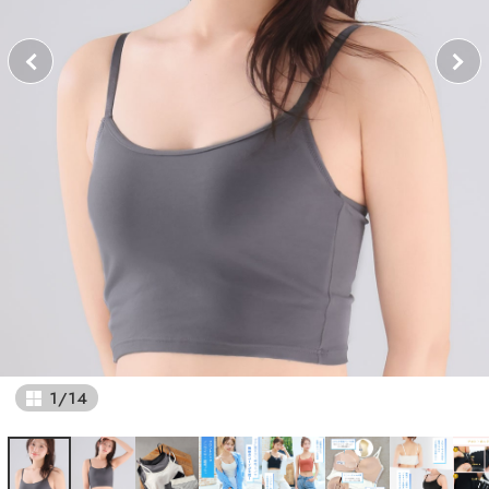
1
/
14