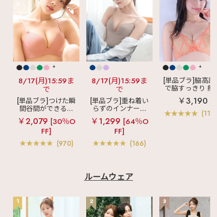
+
+
8/17(月)15:59ま
8/17(月)15:59ま
[単品ブラ]脇高設
で脇すっきり 痩
で
で
見えブラ
カシ
￥3,190
[単品ブラ]つけた瞬
[単品ブラ]重ね着い
クールレース脇
間谷間ができるシ
らずのインナーブ
ブラ(R) 単品ブラ
(119
ームレスブラ
超
ラ
リッチバスト
ャー
￥2,079
￥1,299
[30％O
[64％O
盛ブラ(R) シームレ
ブラトップ (ワイヤ
FF]
FF]
ス 単品ブラジャー
ー入り)
(970)
(166)
ルームウェア
1
2
3