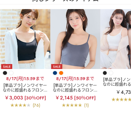
8/17(月)15:59まで
8/17(月)15:59まで
[単品ブラ]ノ
なのに超盛れ
[単品ブラ]ノンワイヤー
[単品ブラ]ノンワイヤー
ホックブラ
レ
なのに超盛れるフロント
なのに超盛れるフロント
￥4,7
ントホック ブ
ホックブラ
フロントホ
ホックブラ
フロントホ
￥3,003
￥2,145
[30％OFF]
[50％OFF]
ノンワイヤー 
ック ブラトップ ノンワ
ック ブラトップ ノンワ
(R) 単品ブ
イヤー 超盛ブラ(R) 単品
イヤー 超盛ブラ(R) 単品
(76)
(1)
ブラジャー
ブラジャー