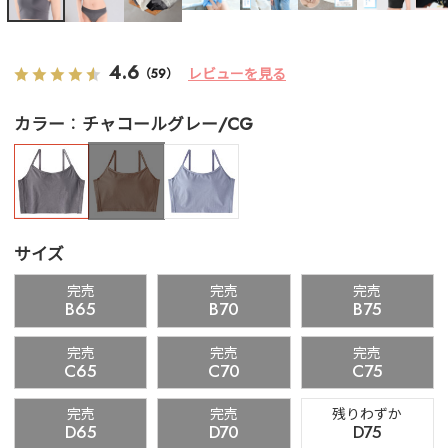
4.6
レビューを見る
（59）
カラー
チャコールグレー/CG
サイズ
完売
完売
完売
B65
B70
B75
完売
完売
完売
C65
C70
C75
完売
完売
残りわずか
D65
D70
D75