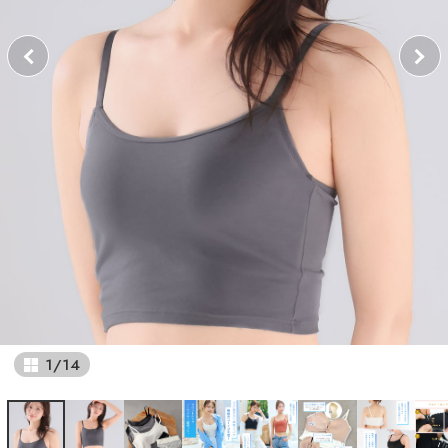
1
/
14