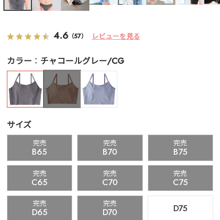
4.6
レビューを見る
（57）
カラー
チャコールグレー/CG
サイズ
完売
完売
完売
B65
B70
B75
完売
完売
完売
C65
C70
C75
完売
完売
D75
D65
D70