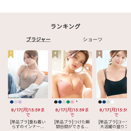
ランキング
ブラジャー
ショーツ
1
2
3
+
8/17(月)15:59ま
8/17(月)15:59ま
8/17(月)15:59
で
で
で
[単品ブラ]重ね着い
[単品ブラ]つけた瞬
[単品ブラ]コーデ
らずのインナーブ
間谷間ができるシ
大活躍の盛りブ