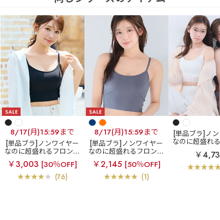
8/17(月)15:59まで
8/17(月)15:59まで
[単品ブラ]ノ
なのに超盛れ
[単品ブラ]ノンワイヤー
[単品ブラ]ノンワイヤー
ホックブラ
レ
なのに超盛れるフロント
なのに超盛れるフロント
￥4,7
ントホック ブ
ホックブラ
フロントホ
ホックブラ
フロントホ
￥3,003
￥2,145
[30％OFF]
[50％OFF]
ノンワイヤー 
ック ブラトップ ノンワ
ック ブラトップ ノンワ
(R) 単品ブ
イヤー 超盛ブラ(R) 単品
イヤー 超盛ブラ(R) 単品
(76)
(1)
ブラジャー
ブラジャー