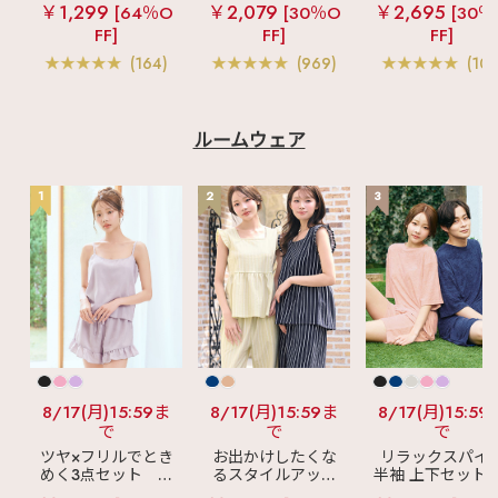
ラ
リッチバスト
ームレスブラ
超
ショートレン
￥1,299
￥2,079
￥2,695
[64％O
[30％O
[30％
ブラトップ (ワイヤ
盛ブラ(R) シームレ
ス ブラトップ 超
FF]
FF]
FF]
ー入り)
ス 単品ブラジャー
ブラ(R) 単品ブラ
ャー
(164)
(969)
(103
ルームウェア
1
2
3
8/17(月)15:59ま
8/17(月)15:59ま
8/17(月)15:59
で
で
で
ツヤ×フリルでとき
お出かけしたくな
リラックスパイ
めく3点セット
シ
るスタイルアップ
半袖 上下セット 
ルキー ショートパ
見え
ストライプ
女兼用サイズ)