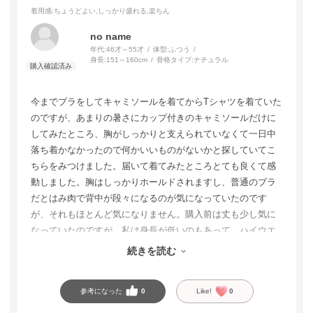
着用感
:ちょうどよい,しっかり盛れる,楽ちん
no name
年代:
46才～55才
体型:
ふつう
身長:
151～160cm
骨格タイプ:
ナチュラル
今までブラをしてキャミソールを着てからTシャツを着ていた
のですが、あまりの暑さにカップ付きのキャミソールだけに
してみたところ、胸がしっかりと支えられていなくて一日中
落ち着かなかったので何かいいものがないかと探していてこ
ちらをみつけました。届いて着てみたところとても良くて感
動しました。胸はしっかりホールドされますし、普通のブラ
だとはみ肉で背中が段々になるのが気になっていたのです
が、それもほとんど気になりません。購入前は丈も少し気に
なっていたのですが、私は身長が低いのもあって、ハイウエ
ストのパンツを履けば手を上げて脇腹が見えてしまっても見
続きを読む
苦しい感じにはなりませんでした。とってもオススメです。
参考になった
0
Like!
0