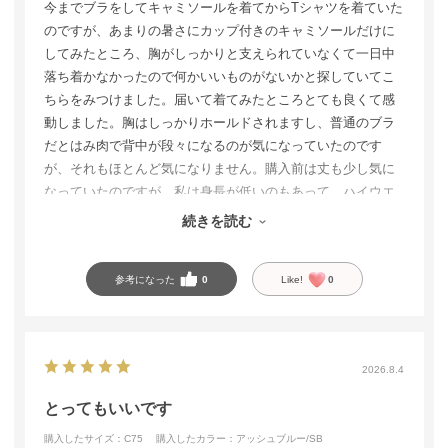
今までブラをしてキャミソールを着てからTシャツを着ていた
のですが、あまりの暑さにカップ付きのキャミソールだけに
してみたところ、胸がしっかりと支えられていなくて一日中
落ち着かなかったので何かいいものがないかと探していてこ
ちらをみつけました。届いて着てみたところとても良くて感
動しました。胸はしっかりホールドされますし、普通のブラ
だとはみ肉で背中が段々になるのが気になっていたのです
が、それもほとんど気になりません。購入前は丈も少し気に
なっていたのですが、私は身長が低いのもあって、ハイウエ
ストのパンツを履けば手を上げて脇腹が見えてしまっても見
続きを読む
苦しい感じにはなりませんでした。とってもオススメです。
参考になった
0
Like!
0
2026.8.4
とってもいいです
購入したサイズ：C75
購入したカラー：アッシュブルー/SB