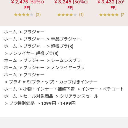
￥2,475
￥3,245
￥3,432
[50％O
[50％O
[20％
ンツ 3点セット
フリル ロングパン
FF]
FF]
FF]
ツ 綿混 上下セット
(2)
(1)
(70
ホーム
ブラジャー
ホーム
ブラジャー
単品ブラジャー
ホーム
ブラジャー
超盛ブラ(R)
ノンワイヤー 超盛ブラ(R)
ホーム
ブラジャー
シームレスブラ
ホーム
ブラジャー
ノンワイヤーブラ
ホーム
ブラジャー
ブラキャミ(ブラトップ)・カップ付きインナー
ホーム
小物・インナー・補整下着
インナー・ペチコート
ホーム
セール対象商品
クリアランスセール
ブラ特別価格
1299円・1499円