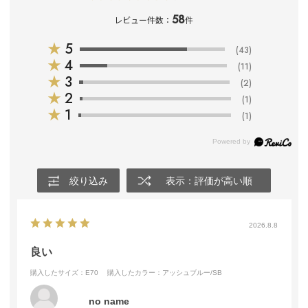
58
レビュー件数：
件
★
5
(43)
★
4
(11)
★
3
(2)
★
2
(1)
★
1
(1)
絞り込み
表示：評価が高い順
2026.8.8
良い
購入したサイズ：E70
購入したカラー：アッシュブルー/SB
no name