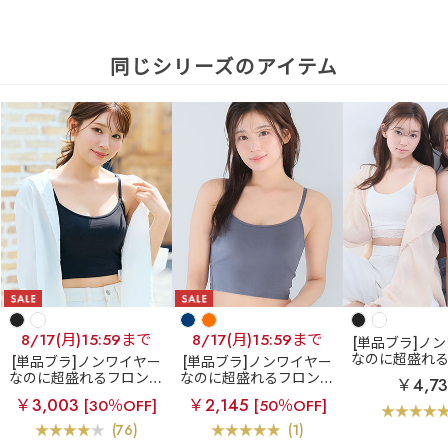
同じシリーズのアイテム
8/17(月)15:59まで
8/17(月)15:59まで
[単品ブラ]ノ
なのに超盛れ
[単品ブラ]ノンワイヤー
[単品ブラ]ノンワイヤー
ホックブラ
レ
なのに超盛れるフロント
なのに超盛れるフロント
￥4,7
ントホック ブ
ホックブラ
フロントホ
ホックブラ
フロントホ
￥3,003
￥2,145
[30％OFF]
[50％OFF]
ノンワイヤー 
ック ブラトップ ノンワ
ック ブラトップ ノンワ
(R) 単品ブ
イヤー 超盛ブラ(R) 単品
イヤー 超盛ブラ(R) 単品
(76)
(1)
ブラジャー
ブラジャー