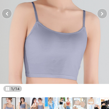
1
/
14