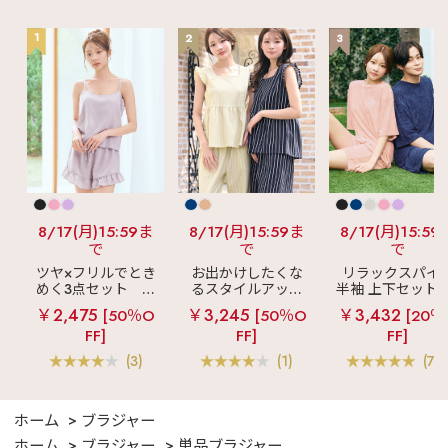
1
2
3
8/17(月)15:59ま
8/17(月)15:59ま
8/17(月)15:59
で
で
で
ツヤ×フリルでとき
お出かけしたくな
リラックスパイ
めく3点セット
シ
るスタイルアップ
半袖 上下セット 
ルキー ショートパ
見え
ストライプ
女兼用サイズ)
￥2,475
￥3,245
￥3,432
[50％O
[50％O
[20％
ンツ 3点セット
フリル ロングパン
FF]
FF]
FF]
ツ 綿混 上下セット
(3)
(1)
(70
ホーム
ブラジャー
ホーム
ブラジャー
単品ブラジャー