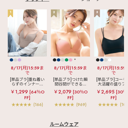
1
2
3
+
8/17(月)15:59ま
8/17(月)15:59ま
8/17(月)15:59
で
で
で
[単品ブラ]重ね着い
[単品ブラ]つけた瞬
[単品ブラ]コーデ
らずのインナーブ
間谷間ができるシ
大活躍の盛りブ
ラ
リッチバスト
ームレスブラ
超
ショートレン
￥1,299
￥2,079
￥2,695
[64％O
[30％O
[30％
ブラトップ (ワイヤ
盛ブラ(R) シームレ
ス ブラトップ 超
FF]
FF]
FF]
ー入り)
ス 単品ブラジャー
ブラ(R) 単品ブラ
ャー
(166)
(969)
(103
ルームウェア