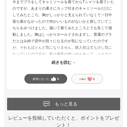
今までブラをしてキャミソールを着てからTシャツを着ていた
のですが、あまりの暑さにカップ付きのキャミソールだけに
してみたところ、胸がしっかりと支えられていなくて一日中
落ち着かなかったので何かいいものがないかと探していてこ
ちらをみつけました。届いて着てみたところとても良くて感
動しました。胸はしっかりホールドされますし、普通のブラ
だとはみ肉で背中が段々になるのが気になっていたのです
が、それもほとんど気になりません。購入前は丈も少し気に
なっていたのですが、私は身長が低いのもあって、ハイウエ
ストのパンツを履けば手を上げて脇腹が見えてしまっても見
続きを読む
苦しい感じにはなりませんでした。とってもオススメです。
参考になった
0
Like!
0
もっと見る
レビューを投稿していただくと、ポイントをプレゼ
ント！