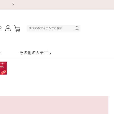
【重要】地震による配送遅延・店舗休業のお知ら
【8/13～8/16】夏季休業のお知らせ
【8/13～8/16】夏季休業のお知らせ
初回購入はブラ返送料無料
初回購入はブラ返送料無料
初回購入はブラ返送料無料
デジタルギフトサービス
デジタルギフトサービス
ト
その他のカテゴリ