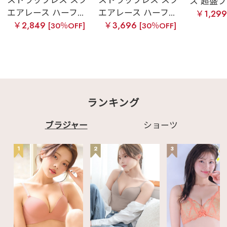
ストラップレス スク
ストラップレス スク
ス 超盛ブラ(
エアレース ハーフ...
エアレース ハーフ...
￥1,29
￥2,849
￥3,696
[30％OFF]
[30％OFF]
ランキング
ブラジャー
ショーツ
1
2
3