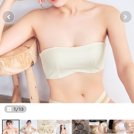
1
/
13