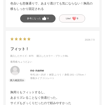
色合いも想像通りで、あまり透けても気にならない！胸高の
横もしっかり固定される
参考になった
0
Like!
0
2026.7.5
フィット！
購入したサイズ：B75
購入したカラー：ブラック/BL
着用感
:ちょうどよい
no name
年代:
16～25才
体型:
ふつう
身長:
161～170cm
骨格タイプ:
ストレート
胸周りもフィットするし、
あまりズレることなく快適だった。
サイズもざっくりだったので頼みやすかった