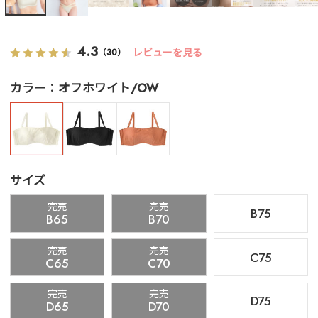
4.3
レビューを見る
（30）
カラー
オフホワイト/OW
サイズ
完売
完売
B75
B65
B70
完売
完売
C75
C65
C70
完売
完売
D75
D65
D70