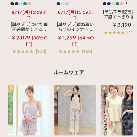
+
+
8/17(月)15:59ま
8/17(月)15:59ま
[単品ブラ]脇高設
で脇すっきり 痩
で
で
見えブラ
カシ
￥3,190
[単品ブラ]つけた瞬
[単品ブラ]重ね着い
クールレース脇
間谷間ができるシ
らずのインナーブ
ブラ(R) 単品ブラ
(119
ームレスブラ
超
ラ
リッチバスト
ャー
￥2,079
￥1,299
[30％O
[64％O
盛ブラ(R) シームレ
ブラトップ (ワイヤ
FF]
FF]
ス 単品ブラジャー
ー入り)
(970)
(166)
ルームウェア
1
2
3