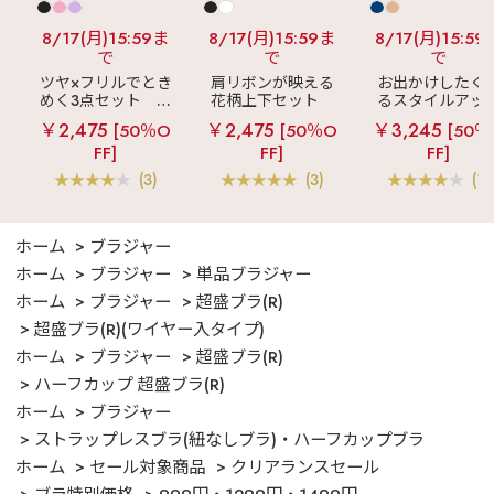
8/17(月)15:59ま
8/17(月)15:59ま
8/17(月)15:59
で
で
で
ツヤ×フリルでとき
肩リボンが映える
お出かけしたく
めく3点セット
シ
花柄上下セット
るスタイルアッ
ルキー ショートパ
メニーフラワー ロ
見え
ストライ
￥2,475
￥2,475
￥3,245
[50％O
[50％O
[50％
ンツ 3点セット
ングパンツ 上下セ
フリル ロングパ
FF]
FF]
FF]
ット
ツ 綿混 上下セッ
(3)
(3)
(1)
ホーム
ブラジャー
ホーム
ブラジャー
単品ブラジャー
ホーム
ブラジャー
超盛ブラ(R)
超盛ブラ(R)(ワイヤー入タイプ)
ホーム
ブラジャー
超盛ブラ(R)
ハーフカップ 超盛ブラ(R)
ホーム
ブラジャー
ストラップレスブラ(紐なしブラ)・ハーフカップブラ
ホーム
セール対象商品
クリアランスセール