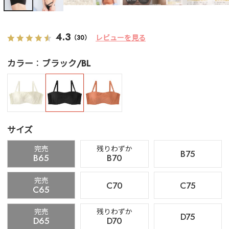
4.3
レビューを見る
（30）
カラー
ブラック/BL
サイズ
完売
残りわずか
B75
B65
B70
完売
C70
C75
C65
完売
残りわずか
D75
D65
D70