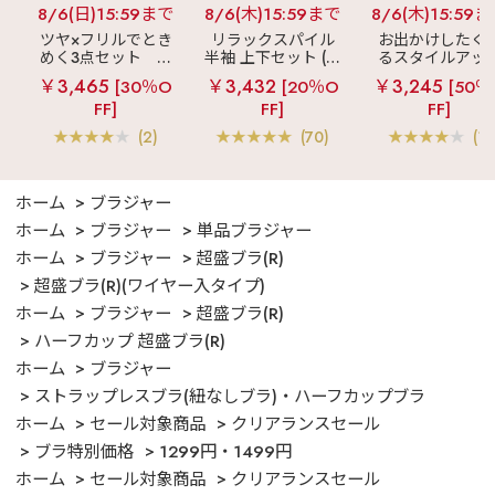
8/6(日)15:59まで
8/6(木)15:59まで
8/6(木)15:59
ツヤ×フリルでとき
リラックスパイル
お出かけしたく
めく3点セット
シ
半袖 上下セット (男
るスタイルアッ
ルキー ショートパ
女兼用サイズ)
見え
ストライ
￥3,465
￥3,432
￥3,245
[30％O
[20％O
[50％
ンツ 3点セット
フリル ロングパ
FF]
FF]
FF]
ツ 綿混 上下セッ
(2)
(70)
(1)
ホーム
ブラジャー
ホーム
ブラジャー
単品ブラジャー
ホーム
ブラジャー
超盛ブラ(R)
超盛ブラ(R)(ワイヤー入タイプ)
ホーム
ブラジャー
超盛ブラ(R)
ハーフカップ 超盛ブラ(R)
ホーム
ブラジャー
ストラップレスブラ(紐なしブラ)・ハーフカップブラ
ホーム
セール対象商品
クリアランスセール
ブラ特別価格
1299円・1499円
ホーム
セール対象商品
クリアランスセール