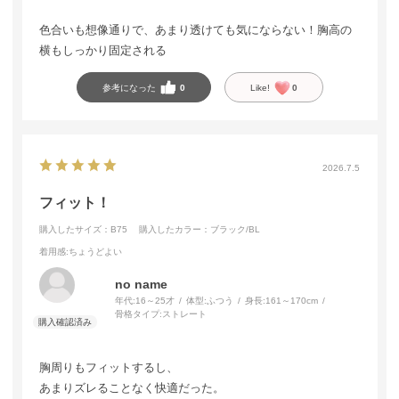
色合いも想像通りで、あまり透けても気にならない！胸高の
横もしっかり固定される
参考になった
0
Like!
0
2026.7.5
フィット！
購入したサイズ：B75
購入したカラー：ブラック/BL
着用感
:ちょうどよい
no name
年代:
16～25才
体型:
ふつう
身長:
161～170cm
骨格タイプ:
ストレート
胸周りもフィットするし、
あまりズレることなく快適だった。