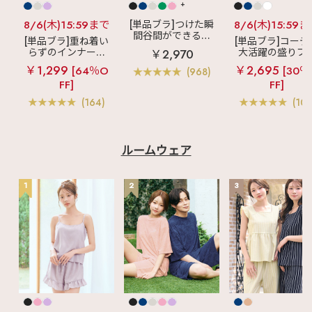
+
8/6(木)15:59まで
[単品ブラ]つけた瞬
8/6(木)15:59
間谷間ができるシ
[単品ブラ]重ね着い
[単品ブラ]コーデ
ームレスブラ
超
らずのインナーブ
大活躍の盛りブ
￥2,970
盛ブラ(R) シームレ
ラ
リッチバスト
ショートレン
￥1,299
￥2,695
ス 単品ブラジャー
[64％O
[30％
(968)
ブラトップ (ワイヤ
ス ブラトップ 超
FF]
FF]
ー入り)
ブラ(R) 単品ブラ
ャー
(164)
(103
ルームウェア
1
2
3