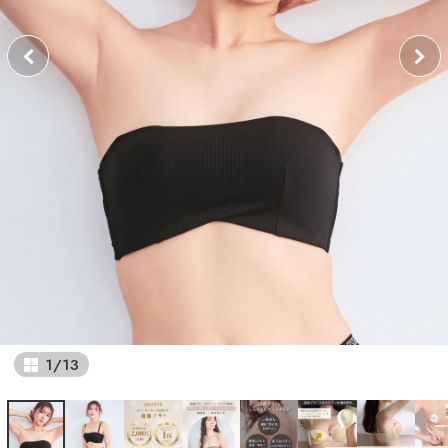
1
/
13