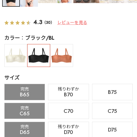
4.3
レビューを見る
（30）
カラー
ブラック/BL
サイズ
完売
残りわずか
B75
B65
B70
完売
C70
C75
C65
完売
残りわずか
D75
D65
D70