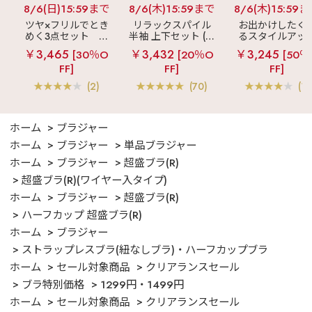
8/6(日)15:59まで
8/6(木)15:59まで
8/6(木)15:59
ツヤ×フリルでとき
リラックスパイル
お出かけしたく
めく3点セット
シ
半袖 上下セット (男
るスタイルアッ
ルキー ショートパ
女兼用サイズ)
見え
ストライ
￥3,465
￥3,432
￥3,245
[30％O
[20％O
[50％
ンツ 3点セット
フリル ロングパ
FF]
FF]
FF]
ツ 綿混 上下セッ
(2)
(70)
(1)
ホーム
ブラジャー
ホーム
ブラジャー
単品ブラジャー
ホーム
ブラジャー
超盛ブラ(R)
超盛ブラ(R)(ワイヤー入タイプ)
ホーム
ブラジャー
超盛ブラ(R)
ハーフカップ 超盛ブラ(R)
ホーム
ブラジャー
ストラップレスブラ(紐なしブラ)・ハーフカップブラ
ホーム
セール対象商品
クリアランスセール
ブラ特別価格
1299円・1499円
ホーム
セール対象商品
クリアランスセール