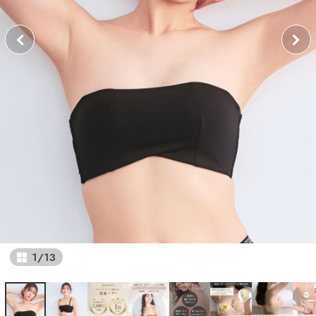
1
/
13