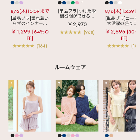
+
8/6(木)15:59まで
[単品ブラ]つけた瞬
8/6(木)15:59
間谷間ができるシ
[単品ブラ]重ね着い
[単品ブラ]コーデ
ームレスブラ
超
らずのインナーブ
大活躍の盛りブ
￥2,970
盛ブラ(R) シームレ
ラ
リッチバスト
ショートレン
￥1,299
￥2,695
ス 単品ブラジャー
[64％O
[30％
(968)
ブラトップ (ワイヤ
ス ブラトップ 超
FF]
FF]
ー入り)
ブラ(R) 単品ブラ
ャー
(164)
(103
ルームウェア
1
2
3