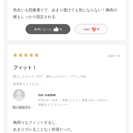
色合いも想像通りで、あまり透けても気にならない！胸高の
横もしっかり固定される
参考になった
0
Like!
0
2026.7.5
フィット！
購入したサイズ：B75
購入したカラー：ブラック/BL
着用感
:ちょうどよい
no name
年代:
16～25才
体型:
ふつう
身長:
161～170cm
骨格タイプ:
ストレート
胸周りもフィットするし、
あまりズレることなく快適だった。