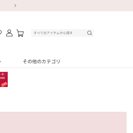
【重要】地震による配送遅延・店舗休業のお知ら
【8/13～8/16】夏季休業のお知らせ
【8/13～8/16】夏季休業のお知らせ
初回購入はブラ返送料無料
初回購入はブラ返送料無料
初回購入はブラ返送料無料
デジタルギフトサービス
デジタルギフトサービス
ト
その他のカテゴリ