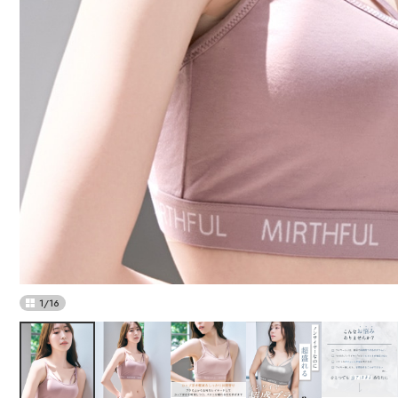
1
/
16