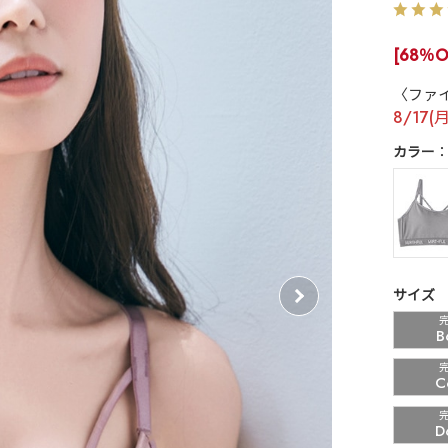
[68％O
〈ファ
8/17(
カラー
サイズ
B
C
D