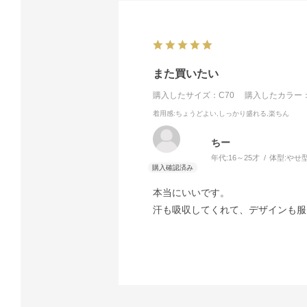
また買いたい
購入したサイズ：C70
購入したカラー：
着用感
:ちょうどよい,しっかり盛れる,楽ちん
ちー
年代:
16～25才
体型:
やせ
本当にいいです。
汗も吸収してくれて、デザインも服