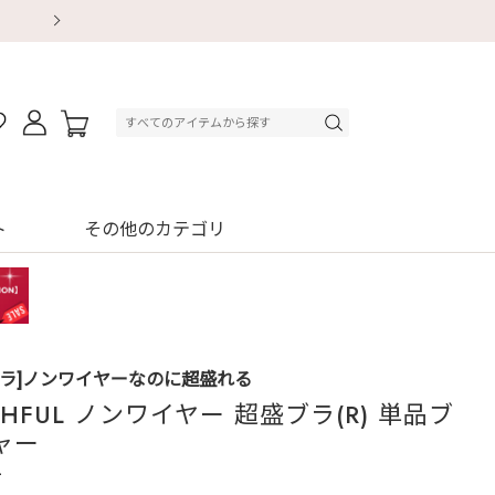
【重要】地震による配送遅延・店舗休業のお知ら
【重要】地震による配送遅延・店舗休業のお知ら
【8/13～8/16】夏季休業のお知らせ
【8/13～8/16】夏季休業のお知らせ
初回購入はブラ返送料無料
初回購入はブラ返送料無料
初回購入はブラ返送料無料
デジタルギフトサービス
ト
その他のカテゴリ
ブラ]ノンワイヤーなのに超盛れる
THFUL ノンワイヤー 超盛ブラ(R) 単品ブ
ャー
4