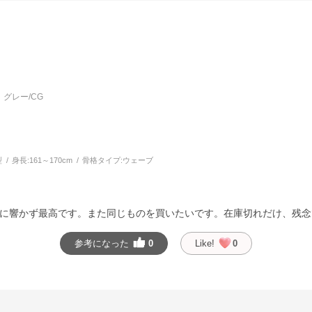
グレー/CG
型
身長:
161～170cm
骨格タイプ:
ウェーブ
に響かず最高です。また同じものを買いたいです。在庫切れだけ、残念
参考になった
0
Like!
0