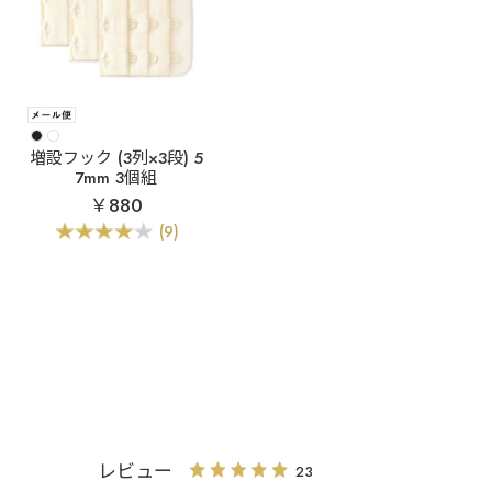
増設フック (3列×3段) 5
7mm 3個組
￥880
(9)
レビュー
23