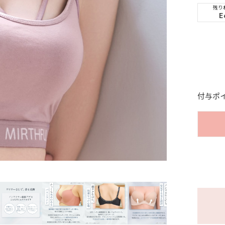
残り
E
付与ポ