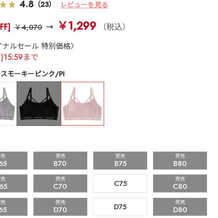
4.8
（23）
レビューを見る
￥1,299
FF]
（税込）
￥4,070
イナルセール 特別価格〉
月)15:59まで
スモーキーピンク/PI
完売
完売
完売
完売
65
B70
B75
B80
完売
完売
完売
C75
65
C70
C80
完売
完売
完売
D75
65
D70
D80