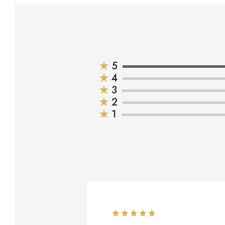
★
5
★
4
★
3
★
2
★
1