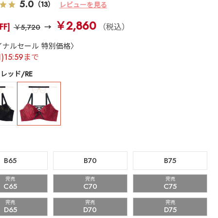
5.0
（13）
レビューを見る
￥2,860
FF]
（税込）
￥5,720
イナルセール 特別価格〉
月)15:59まで
レッド/RE
B65
B70
B75
完売
完売
完売
C65
C70
C75
完売
完売
完売
D65
D70
D75