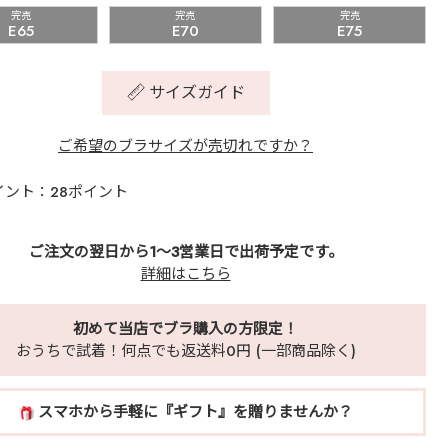
完売
完売
完売
E65
E70
E75
サイズガイド
ご希望のブラサイズが売切れですか？
イント：28ポイント
ご注文の翌日から1～3営業日で出荷予定です。
詳細はこちら
初めて当店でブラ購入の方限定！
おうちで試着！何点でも返送料0円 (一部商品除く)
スマホから手軽に『ギフト』を贈りませんか？