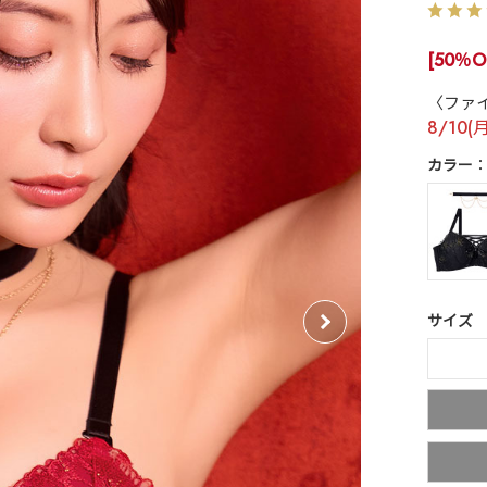
[50％O
〈ファ
8/10(
カラー
サイズ