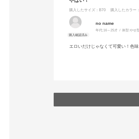
やばい！
購入したサイズ：B70
購入したカラー：
no name
年代:
16～25才
体型:
やせ
エロいだけじゃなくて可愛い！色味