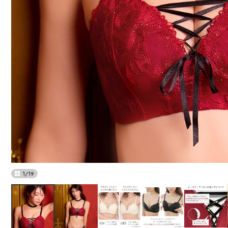
1
/
19