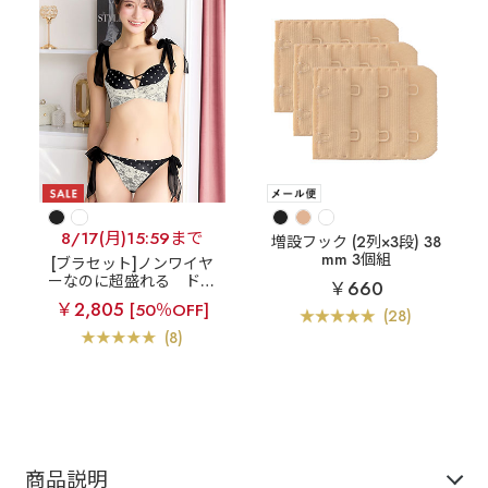
8/17(月)15:59まで
増設フック (2列×3段) 38
mm 3個組
[ブラセット]ノンワイヤ
ーなのに超盛れる
ドッ
￥660
トリボン ノンワイヤー
￥2,805
[50％OFF]
超盛ブラ(R) ブラジャー&
(28)
ショーツ
(8)
商品説明