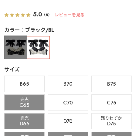
5.0
レビューを見る
（6）
カラー
ブラック/BL
サイズ
B65
B70
B75
完売
C70
C75
C65
完売
残りわずか
D70
D65
D75