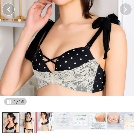
1
/
15