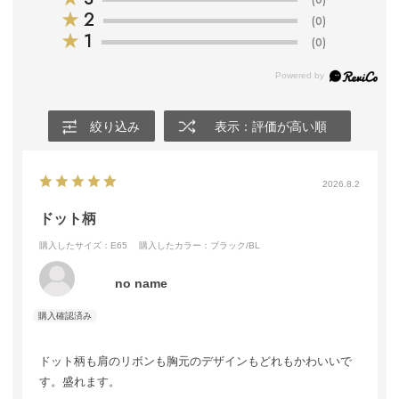
(0)
★
2
(0)
★
1
(0)
絞り込み
表示：評価が高い順
2026.8.2
ドット柄
購入したサイズ：E65
購入したカラー：ブラック/BL
no name
ドット柄も肩のリボンも胸元のデザインもどれもかわいいで
す。盛れます。