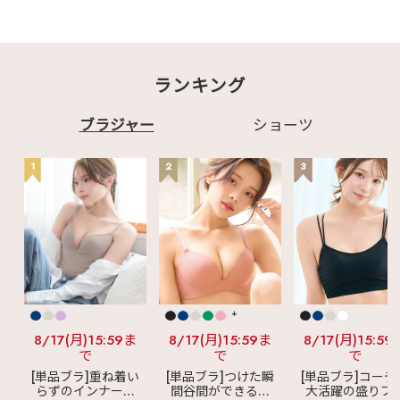
ランキング
ブラジャー
ショーツ
1
2
3
+
8/17(月)15:59ま
8/17(月)15:59ま
8/17(月)15:59
で
で
で
[単品ブラ]重ね着い
[単品ブラ]つけた瞬
[単品ブラ]コーデ
らずのインナーブ
間谷間ができるシ
大活躍の盛りブ