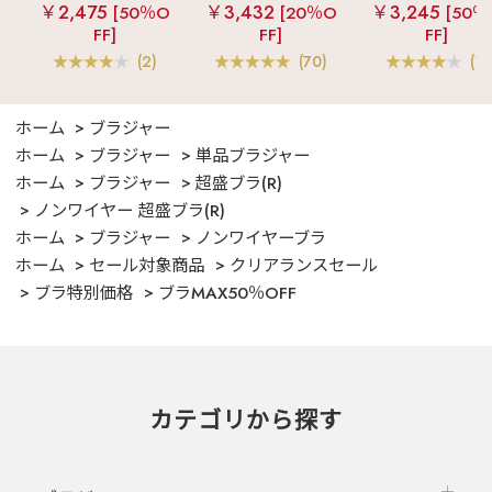
ルキー ショートパ
女兼用サイズ)
見え
ストライ
￥2,475
￥3,432
￥3,245
[50％O
[20％O
[50％
ンツ 3点セット
フリル ロングパ
FF]
FF]
FF]
ツ 綿混 上下セッ
(2)
(70)
(1)
ホーム
ブラジャー
ホーム
ブラジャー
単品ブラジャー
ホーム
ブラジャー
超盛ブラ(R)
ノンワイヤー 超盛ブラ(R)
ホーム
ブラジャー
ノンワイヤーブラ
ホーム
セール対象商品
クリアランスセール
ブラ特別価格
ブラMAX50％OFF
カテゴリから探す