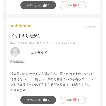
参考になった
0
Like!
0
2026.7.25
ドキドキしながら
購入したサイズ：D65
購入したカラー：オフホワイト/OW
エメラルド
販売員の人にデザインを勧められて買ったのですが、いつも
は選ばないドット柄とレースの可愛さにいつも着るタイミン
グを考えるくらいのドキドキ感があります。似合うように、
頑張ります。
参考になった
0
Like!
0