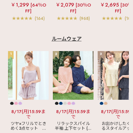
ラ
リッチバスト
ームレスブラ
超
ショートレン
￥1,299
￥2,079
￥2,695
[64％O
[30％O
[30％
ブラトップ (ワイヤ
盛ブラ(R) シームレ
ス ブラトップ 超
FF]
FF]
FF]
ー入り)
ス 単品ブラジャー
ブラ(R) 単品ブラ
ャー
(164)
(968)
(103
ルームウェア
1
2
3
8/17(月)15:59ま
8/17(月)15:59ま
8/17(月)15:59
で
で
で
ツヤ×フリルでとき
リラックスパイル
お出かけしたく
めく3点セット
シ
半袖 上下セット (男
るスタイルアッ