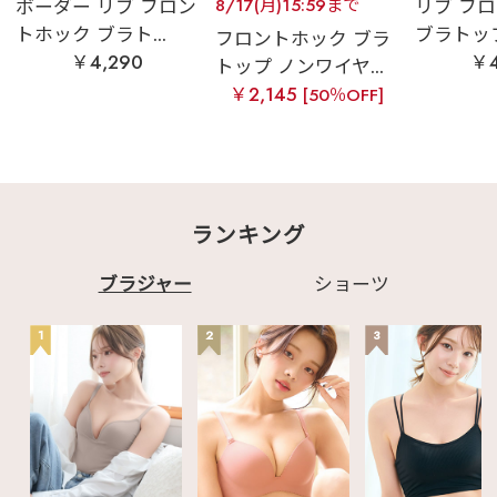
ボーダー リブ フロン
8/17(月)15:59まで
リブ フ
トホック ブラト...
ブラトップ 
フロントホック ブラ
￥4,290
￥4
トップ ノンワイヤ...
￥2,145
[50％OFF]
ランキング
ブラジャー
ショーツ
1
2
3