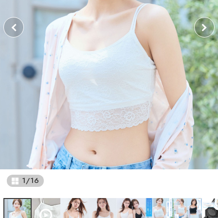
1
/
16