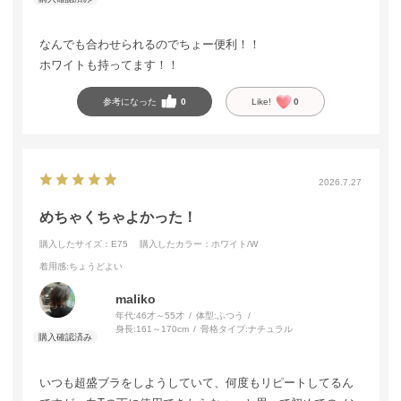
なんでも合わせられるのでちょー便利！！
ホワイトも持ってます！！
参考になった
0
Like!
0
2026.7.27
めちゃくちゃよかった！
購入したサイズ：E75
購入したカラー：ホワイト/W
着用感
:ちょうどよい
maliko
年代:
46才～55才
体型:
ふつう
身長:
161～170cm
骨格タイプ:
ナチュラル
いつも超盛ブラをしようしていて、何度もリピートしてるん