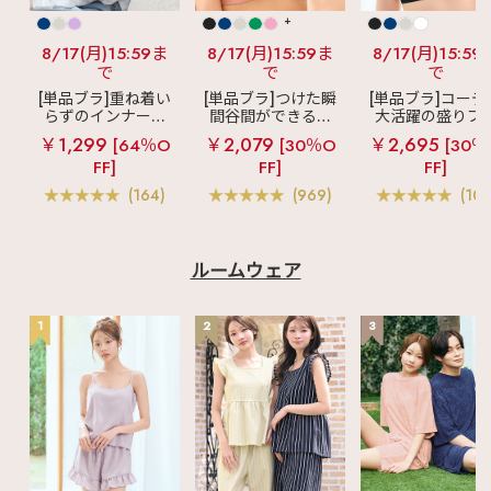
+
8/17(月)15:59ま
8/17(月)15:59ま
8/17(月)15:59
で
で
で
[単品ブラ]重ね着い
[単品ブラ]つけた瞬
[単品ブラ]コーデ
らずのインナーブ
間谷間ができるシ
大活躍の盛りブ
ラ
リッチバスト
ームレスブラ
超
ショートレン
￥1,299
￥2,079
￥2,695
[64％O
[30％O
[30％
ブラトップ (ワイヤ
盛ブラ(R) シームレ
ス ブラトップ 超
FF]
FF]
FF]
ー入り)
ス 単品ブラジャー
ブラ(R) 単品ブラ
ャー
(164)
(969)
(103
ルームウェア
1
2
3