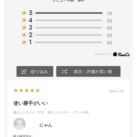
レビュー件数：
件
★
5
(3)
★
4
(0)
★
3
(0)
★
2
(0)
★
1
(0)
絞り込み
表示：評価が高い順
2026.7.29
使い勝手がいい
購入したサイズ：E75
購入したカラー：ブラック/BL
にゃん