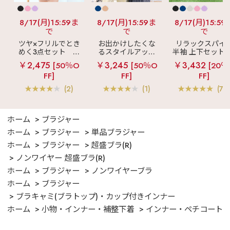
8/17(月)15:59ま
8/17(月)15:59ま
8/17(月)15:59
で
で
で
ツヤ×フリルでとき
お出かけしたくな
リラックスパイ
めく3点セット
シ
るスタイルアップ
半袖 上下セット 
ルキー ショートパ
見え
ストライプ
女兼用サイズ)
￥2,475
￥3,245
￥3,432
[50％O
[50％O
[20％
ンツ 3点セット
フリル ロングパン
FF]
FF]
FF]
ツ 綿混 上下セット
(2)
(1)
(70
ホーム
ブラジャー
ホーム
ブラジャー
単品ブラジャー
ホーム
ブラジャー
超盛ブラ(R)
ノンワイヤー 超盛ブラ(R)
ホーム
ブラジャー
ノンワイヤーブラ
ホーム
ブラジャー
ブラキャミ(ブラトップ)・カップ付きインナー
ホーム
小物・インナー・補整下着
インナー・ペチコート