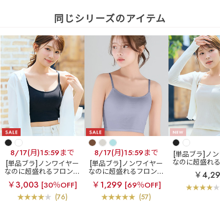
同じシリーズのアイテム
8/17(月)15:59まで
8/17(月)15:59まで
[単品ブラ]ノ
なのに超盛れ
[単品ブラ]ノンワイヤー
[単品ブラ]ノンワイヤー
スブラ
リブ 
なのに超盛れるフロント
なのに超盛れるフロント
￥4,2
ック ブラトッ
ホックブラ
フロントホ
ホックブラ
フロントホ
￥3,003
￥1,299
[30％OFF]
[69％OFF]
イヤー 超盛ブラ
ック ブラトップ ノンワ
ック ブラトップ ノンワ
ブラジ
イヤー 超盛ブラ(R) 単品
イヤー 超盛ブラ(R) 単品
(76)
(57)
ブラジャー
ブラジャー