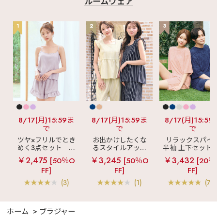
ルームウェア
1
2
3
8/17(月)15:59ま
8/17(月)15:59ま
8/17(月)15:59
で
で
で
ツヤ×フリルでとき
お出かけしたくな
リラックスパイ
めく3点セット
シ
るスタイルアップ
半袖 上下セット 
ルキー ショートパ
見え
ストライプ
女兼用サイズ)
￥2,475
￥3,245
￥3,432
[50％O
[50％O
[20％
ンツ 3点セット
フリル ロングパン
FF]
FF]
FF]
ツ 綿混 上下セット
(3)
(1)
(70
ホーム
ブラジャー