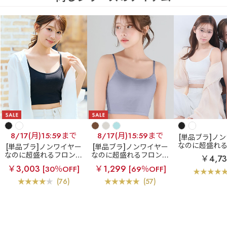
8/17(月)15:59まで
8/17(月)15:59まで
[単品ブラ]ノ
なのに超盛れ
[単品ブラ]ノンワイヤー
[単品ブラ]ノンワイヤー
ホックブラ
レ
なのに超盛れるフロント
なのに超盛れるフロント
￥4,7
ントホック ブ
ホックブラ
フロントホ
ホックブラ
フロントホ
￥3,003
￥1,299
[30％OFF]
[69％OFF]
ノンワイヤー 
ック ブラトップ ノンワ
ック ブラトップ ノンワ
(R) 単品ブ
イヤー 超盛ブラ(R) 単品
イヤー 超盛ブラ(R) 単品
(76)
(57)
ブラジャー
ブラジャー