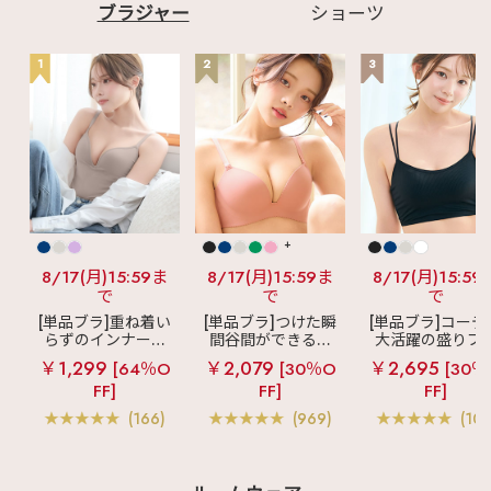
ブラジャー
ショーツ
1
2
3
+
8/17(月)15:59ま
8/17(月)15:59ま
8/17(月)15:59
で
で
で
[単品ブラ]重ね着い
[単品ブラ]つけた瞬
[単品ブラ]コーデ
らずのインナーブ
間谷間ができるシ
大活躍の盛りブ
ラ
リッチバスト
ームレスブラ
超
ショートレン
￥1,299
￥2,079
￥2,695
[64％O
[30％O
[30％
ブラトップ (ワイヤ
盛ブラ(R) シームレ
ス ブラトップ 超
FF]
FF]
FF]
ー入り)
ス 単品ブラジャー
ブラ(R) 単品ブラ
ャー
(166)
(969)
(103