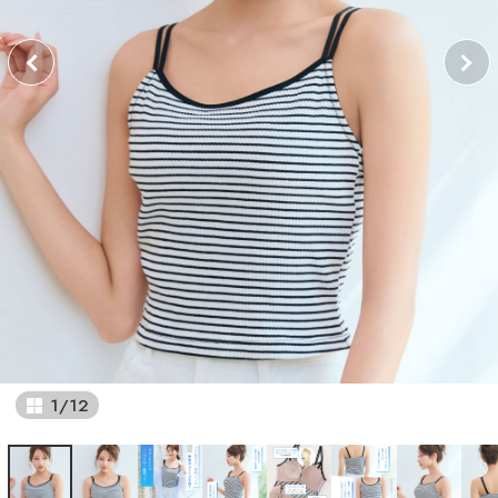
1
/
12