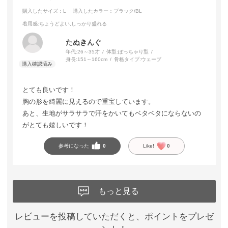
購入したサイズ：L
購入したカラー：ブラック/BL
着用感
:ちょうどよい,しっかり盛れる
たぬきんぐ
年代:
26～35才
体型:
ぽっちゃり型
身長:
151～160cm
骨格タイプ:
ウェーブ
とても良いです！
胸の形を綺麗に見えるので重宝しています。
あと、生地がサラサラで汗をかいてもベタベタにならないの
がとても嬉しいです！
参考になった
0
Like!
0
もっと見る
レビューを投稿していただくと、ポイントをプレゼ