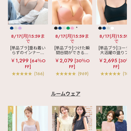
+
8/17(月)15:59ま
8/17(月)15:59ま
8/17(月)15:59
で
で
で
[単品ブラ]重ね着い
[単品ブラ]つけた瞬
[単品ブラ]コーデ
らずのインナーブ
間谷間ができるシ
大活躍の盛りブ
ラ
リッチバスト
ームレスブラ
超
ショートレン
￥1,299
￥2,079
￥2,695
[64％O
[30％O
[30％
ブラトップ (ワイヤ
盛ブラ(R) シームレ
ス ブラトップ 超
FF]
FF]
FF]
ー入り)
ス 単品ブラジャー
ブラ(R) 単品ブラ
ャー
(166)
(969)
(103
ルームウェア
1
2
3