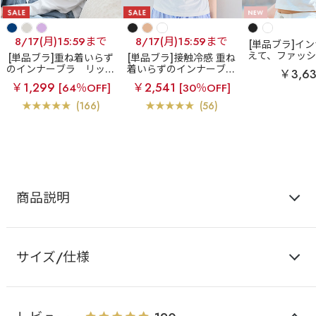
8/17(月)15:59まで
8/17(月)15:59まで
[単品ブラ]イ
えて、ファッ
[単品ブラ]重ね着いらず
[単品ブラ]接触冷感 重ね
バイカラー リ
のインナーブラ
リッチ
着いらずのインナーブラ
￥3,6
ブラトップ (
バスト ブラトップ (ワイ
エアリークール リッチ
￥1,299
￥2,541
[64％OFF]
[30％OFF]
り)
ヤー入り)
バスト ブラトップ (ワイ
ヤー入り)
(166)
(56)
商品説明
サイズ/仕様