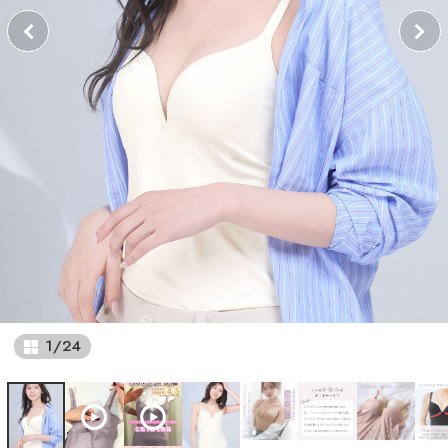
1
/
24