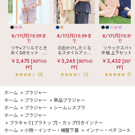
8/17(月)15:59ま
8/17(月)15:59ま
8/17(月)15:59
で
で
で
ツヤ×フリルでとき
お出かけしたくな
リラックスパイ
めく3点セット
シ
るスタイルアップ
半袖 上下セット 
ルキー ショートパ
見え
ストライプ
女兼用サイズ)
￥2,475
￥3,245
￥3,432
[50％O
[50％O
[20％
ンツ 3点セット
フリル ロングパン
FF]
FF]
FF]
ツ 綿混 上下セット
(3)
(1)
(70
ホーム
ブラジャー
ホーム
ブラジャー
単品ブラジャー
ホーム
ブラジャー
シームレスブラ
ホーム
ブラジャー
ブラキャミ(ブラトップ)・カップ付きインナー
ホーム
小物・インナー・補整下着
インナー・ペチコート