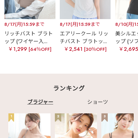
8/17(月)15:59まで
8/17(月)15:59まで
8/10(月)
リッチバスト ブラト
エアリークール リッ
美シルエ
ップ (ワイヤー入...
チバスト ブラトッ...
ップ (ソフ
￥1,299
￥2,541
￥2,69
[64％OFF]
[30％OFF]
ランキング
ブラジャー
ショーツ
1
2
3