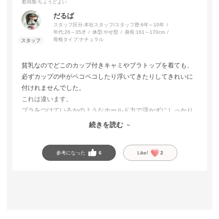
着用感
:ちょうどよい
だるば
スタッフ区分:本社スタッフ/スタッフ歴:6年～10年
年代:
26～35才
体型:
やせ型
身長:
161～170cm
骨格タイプ:
ナチュラル
貧乳なのでどこのカップ付きキャミやブラトップを着ても、
必ずカップの中がペコペコしたり浮いてきたりしてきれいに
付けれませんでした。
これは違います。
ブラをつけているかのようなホールド力で浮かずにしっかり
つけれて盛れます。
続きを読む
1枚でも安心です。
参考になった
6
Like!
2