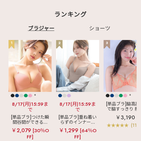
ランキング
ブラジャー
ショーツ
1
2
3
+
+
8/17(月)15:59ま
8/17(月)15:59ま
[単品ブラ]脇高設
で脇すっきり 痩
で
で
見えブラ
カシ
￥3,190
[単品ブラ]つけた瞬
[単品ブラ]重ね着い
クールレース脇
間谷間ができるシ
らずのインナーブ
ブラ(R) 単品ブラ
(119
ームレスブラ
超
ラ
リッチバスト
ャー
￥2,079
￥1,299
[30％O
[64％O
盛ブラ(R) シームレ
ブラトップ (ワイヤ
FF]
FF]
ス 単品ブラジャー
ー入り)