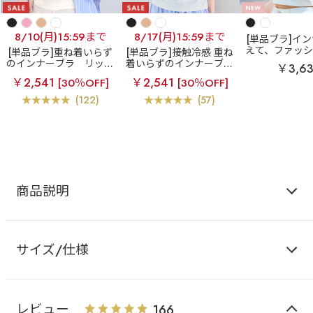
8/10(月)15:59まで
8/17(月)15:59まで
[単品ブラ]イ
えて、ファッ
[単品ブラ]重ね着いらず
[単品ブラ]接触冷感 重ね
バイカラー リ
のインナーブラ
リッチ
着いらずのインナーブラ
￥3,6
ブラトップ (
バスト ブラトップ (ワイ
エアリークール リッチ
￥2,541
￥2,541
[30％OFF]
[30％OFF]
り)
ヤー入り)
バスト ブラトップ (ワイ
ヤー入り)
(122)
(57)
商品説明
サイズ/仕様
レビュー
166