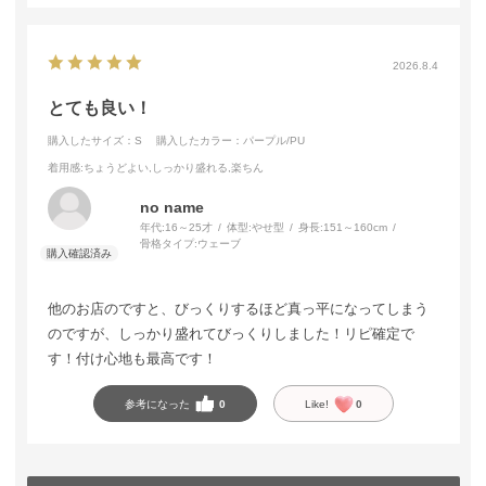
2026.8.4
とても良い！
購入したサイズ：S
購入したカラー：パープル/PU
着用感
:ちょうどよい,しっかり盛れる,楽ちん
no name
年代:
16～25才
体型:
やせ型
身長:
151～160cm
骨格タイプ:
ウェーブ
他のお店のですと、びっくりするほど真っ平になってしまう
のですが、しっかり盛れてびっくりしました！リピ確定で
す！付け心地も最高です！
参考になった
0
Like!
0