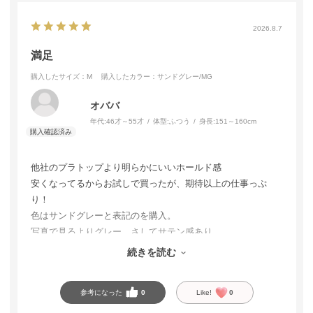
2026.8.7
満足
購入したサイズ：M
購入したカラー：サンドグレー/MG
オババ
年代:
46才～55才
体型:
ふつう
身長:
151～160cm
他社のプラトップより明らかにいいホールド感
安くなってるからお試しで買ったが、期待以上の仕事っぷ
り！
色はサンドグレーと表記のを購入。
写真で見るよりグレー。さしてサテン感あり。
追加で購入しようと思う！
続きを読む
良い商品をありがとう！
参考になった
0
Like!
0