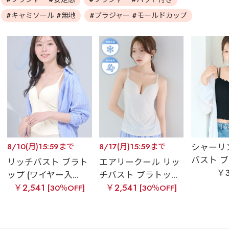
#キャミソール #無地
#ブラジャー #モールドカップ
8/10(月)15:59まで
8/17(月)15:59まで
シャーリ
バスト ブ
リッチバスト ブラト
エアリークール リッ
￥3
ップ (ワイヤー入...
チバスト ブラトッ...
￥2,541
￥2,541
[30％OFF]
[30％OFF]