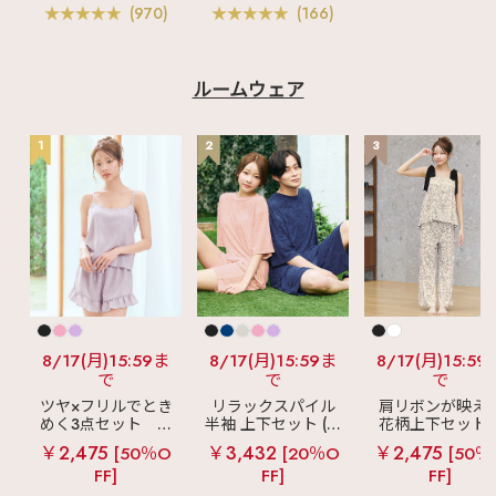
(970)
(166)
ルームウェア
1
2
3
8/17(月)15:59ま
8/17(月)15:59ま
8/17(月)15:59
で
で
で
ツヤ×フリルでとき
リラックスパイル
肩リボンが映え
めく3点セット
シ
半袖 上下セット (男
花柄上下セット
ルキー ショートパ
女兼用サイズ)
メニーフラワー 
￥2,475
￥3,432
￥2,475
[50％O
[20％O
[50％
ンツ 3点セット
ングパンツ 上下
FF]
FF]
FF]
ット