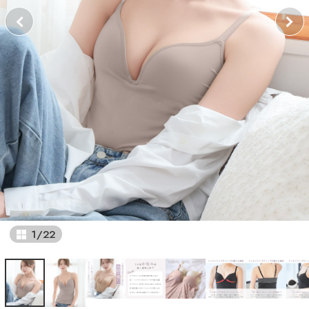
1
/
22