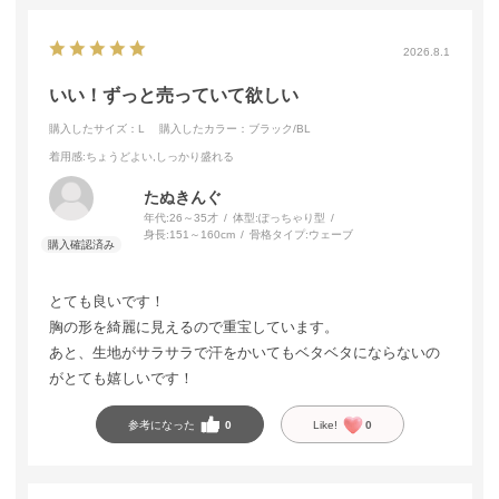
2026.8.1
いい！ずっと売っていて欲しい
購入したサイズ：L
購入したカラー：ブラック/BL
着用感
:ちょうどよい,しっかり盛れる
たぬきんぐ
年代:
26～35才
体型:
ぽっちゃり型
身長:
151～160cm
骨格タイプ:
ウェーブ
とても良いです！
胸の形を綺麗に見えるので重宝しています。
あと、生地がサラサラで汗をかいてもベタベタにならないの
がとても嬉しいです！
参考になった
0
Like!
0