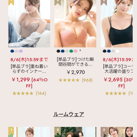
+
8/6(木)15:59まで
[単品ブラ]つけた瞬
8/6(木)15:59
間谷間ができるシ
[単品ブラ]重ね着い
[単品ブラ]コーデ
ームレスブラ
超
らずのインナーブ
大活躍の盛りブ
￥2,970
盛ブラ(R) シームレ
ラ
リッチバスト
ショートレン
￥1,299
￥2,695
ス 単品ブラジャー
[64％O
[30％
(968)
ブラトップ (ワイヤ
ス ブラトップ 超
FF]
FF]
ー入り)
ブラ(R) 単品ブラ
ャー
(164)
(103
ルームウェア
1
2
3