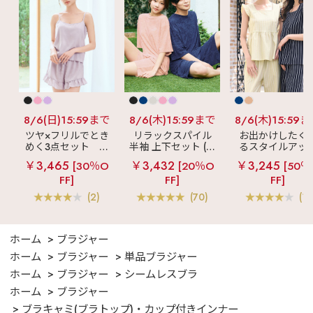
8/6(日)15:59まで
8/6(木)15:59まで
8/6(木)15:59
ツヤ×フリルでとき
リラックスパイル
お出かけしたく
めく3点セット
シ
半袖 上下セット (男
るスタイルアッ
ルキー ショートパ
女兼用サイズ)
見え
ストライ
￥3,465
￥3,432
￥3,245
[30％O
[20％O
[50％
ンツ 3点セット
フリル ロングパ
FF]
FF]
FF]
ツ 綿混 上下セッ
(2)
(70)
(1)
ホーム
ブラジャー
ホーム
ブラジャー
単品ブラジャー
ホーム
ブラジャー
シームレスブラ
ホーム
ブラジャー
ブラキャミ(ブラトップ)・カップ付きインナー