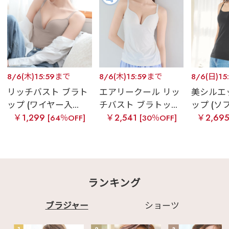
8/6(木)15:59まで
8/6(木)15:59まで
8/6(日)1
リッチバスト ブラト
エアリークール リッ
美シルエ
ップ (ワイヤー入...
チバスト ブラトッ...
ップ (ソフ
￥1,299
￥2,541
￥2,69
[64％OFF]
[30％OFF]
ランキング
ブラジャー
ショーツ
1
2
3