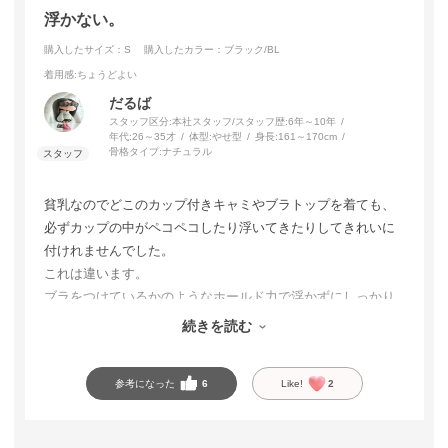
浮かない。
購入したサイズ：S
購入したカラー：ブラック/BL
着用感
:ちょうどよい
だるば
スタッフ区分:本社スタッフ/スタッフ歴:6年～10年
年代:
26～35才
体型:
やせ型
身長:
161～170cm
骨格タイプ:
ナチュラル
貧乳なのでどこのカップ付きキャミやブラトップを着ても、
必ずカップの中がペコペコしたり浮いてきたりしてきれいに
付けれませんでした。
これは違います。
ブラをつけているかのようなホールド力で浮かずにしっかり
つけれて盛れます。
続きを読む
1枚でも安心です。
参考になった
6
Like!
2