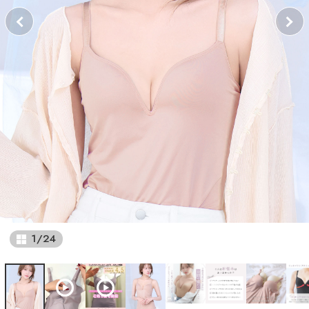
1
/
24