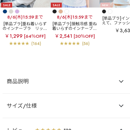
8/6(木)15:59まで
8/6(木)15:59まで
[単品ブラ]イ
えて、ファッ
[単品ブラ]重ね着いらず
[単品ブラ]接触冷感 重ね
バイカラー リ
のインナーブラ
リッチ
着いらずのインナーブラ
￥3,6
ブラトップ (
バスト ブラトップ (ワイ
エアリークール リッチ
￥1,299
￥2,541
[64％OFF]
[30％OFF]
り)
ヤー入り)
バスト ブラトップ (ワイ
ヤー入り)
(164)
(56)
商品説明
サイズ/仕様