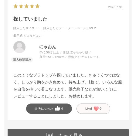
2026.7.30
探していました
購入したサイズ：L
購入したカラー：ヌードベージュ/VE2
着用感
:ちょうどよい
にゃおん
年代:
56才以上
体型:
ぽっちゃり型
身長:
151～160cm
骨格タイプ:
ストレート
このようなブラトップを探していました。きゅうくつではな
く、しっかり胸をかき集めて、持ち上げ、1枚で、いろんな服
を自信を持って着こなせます。販売終了などが無いように、
レビューすることにしました。お勧めします。
参考になった
0
Like!
0
もっと見る