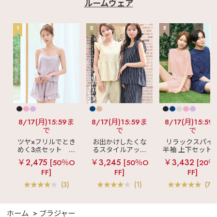
ルームウェア
1
2
3
8/17(月)15:59ま
8/17(月)15:59ま
8/17(月)15:59
で
で
で
ツヤ×フリルでとき
お出かけしたくな
リラックスパイ
めく3点セット
シ
るスタイルアップ
半袖 上下セット 
ルキー ショートパ
見え
ストライプ
女兼用サイズ)
￥2,475
￥3,245
￥3,432
[50％O
[50％O
[20％
ンツ 3点セット
フリル ロングパン
FF]
FF]
FF]
ツ 綿混 上下セット
(3)
(1)
(70
ホーム
ブラジャー