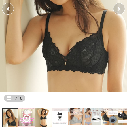
1
/
18