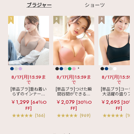
ブラジャー
ショーツ
1
2
3
+
8/17(月)15:59ま
8/17(月)15:59ま
8/17(月)15:59
で
で
で
[単品ブラ]重ね着い
[単品ブラ]つけた瞬
[単品ブラ]コーデ
らずのインナーブ
間谷間ができるシ
大活躍の盛りブ
ラ
リッチバスト
ームレスブラ
超
ショートレン
￥1,299
￥2,079
￥2,695
[64％O
[30％O
[30％
ブラトップ (ワイヤ
盛ブラ(R) シームレ
ス ブラトップ 超
FF]
FF]
FF]
ー入り)
ス 単品ブラジャー
ブラ(R) 単品ブラ
ャー
(166)
(969)
(103