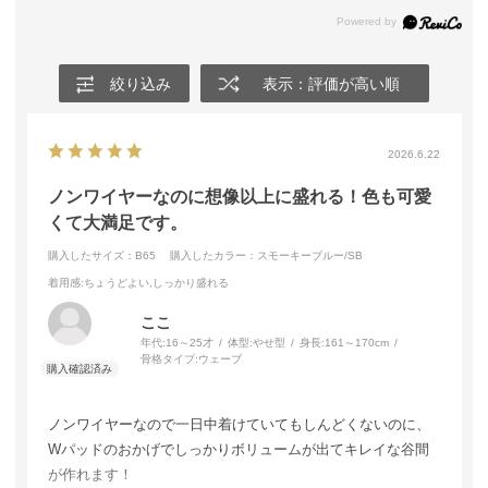
絞り込み
表示：評価が高い順
2026.6.22
ノンワイヤーなのに想像以上に盛れる！色も可愛
くて大満足です。
購入したサイズ：B65
購入したカラー：スモーキーブルー/SB
着用感
:ちょうどよい,しっかり盛れる
ここ
年代:
16～25才
体型:
やせ型
身長:
161～170cm
骨格タイプ:
ウェーブ
ノンワイヤーなので一日中着けていてもしんどくないのに、
Wパッドのおかげでしっかりボリュームが出てキレイな谷間
が作れます！