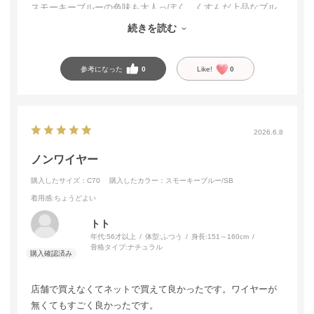
スモーキーブルーの色味も大人っぽく、くすんだ上品なブル
ーで肌が綺麗に見える気がします。デザインも可愛いので、
続きを読む
色違いでの購入も検討しています。
参考になった
0
Like!
0
2026.6.8
ノンワイヤー
購入したサイズ：C70
購入したカラー：スモーキーブルー/SB
着用感
:ちょうどよい
トト
年代:
56才以上
体型:
ふつう
身長:
151～160cm
骨格タイプ:
ナチュラル
店舗で買えなくてネットで買えて良かったです。ワイヤーが
無くてもすごく良かったです。