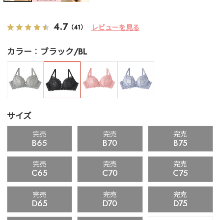
4.7
レビューを見る
（41）
カラー
ブラック/BL
サイズ
完売
完売
完売
B65
B70
B75
完売
完売
完売
C65
C70
C75
完売
完売
完売
D65
D70
D75