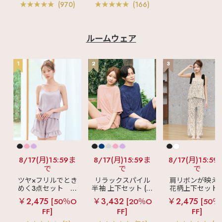
(970)
(166)
ルームウェア
1
2
3
8/17(月)15:59ま
8/17(月)15:59ま
8/17(月)15:59
で
で
で
ツヤ×フリルでとき
リラックスパイル
肩リボンが映え
めく3点セット
シ
半袖 上下セット (男
花柄上下セット
ルキー ショートパ
女兼用サイズ)
メニーフラワー 
￥2,475
￥3,432
￥2,475
[50％O
[20％O
[50％
ンツ 3点セット
ングパンツ 上下
FF]
FF]
FF]
ット