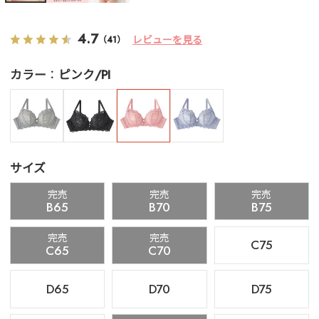
4.7
レビューを見る
（41）
カラー
ピンク/PI
サイズ
完売
完売
完売
B65
B70
B75
完売
完売
C75
C65
C70
D65
D70
D75