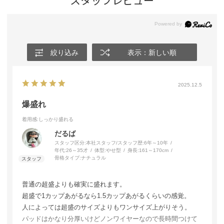
スタッフレビュー
絞り込み
表示：新しい順
2025.12.5
爆盛れ
着用感
:しっかり盛れる
だるば
スタッフ区分:本社スタッフ/スタッフ歴:6年～10年
年代:
26～35才
体型:
やせ型
身長:
161～170cm
骨格タイプ:
ナチュラル
普通の超盛よりも確実に盛れます。
超盛で1カップあがるなら1.5カップあがるくらいの感覚。
人によっては超盛のサイズよりもワンサイズ上がりそう。
パッドはかなり分厚いけどノンワイヤーなので長時間つけて