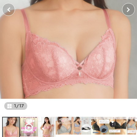
1
/
17