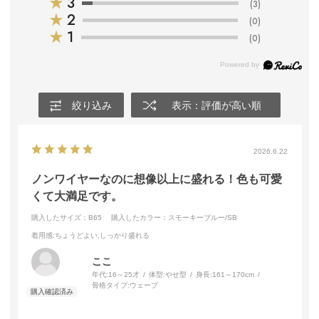
★
3
(3)
★
2
(0)
★
1
(0)
絞り込み
表示：評価が高い順
2026.6.22
ノンワイヤーなのに想像以上に盛れる！色も可愛
くて大満足です。
購入したサイズ：B65
購入したカラー：スモーキーブルー/SB
着用感
:ちょうどよい,しっかり盛れる
ここ
年代:
16～25才
体型:
やせ型
身長:
161～170cm
骨格タイプ:
ウェーブ