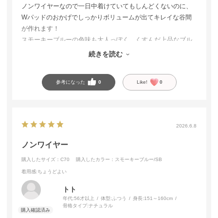
ノンワイヤーなので一日中着けていてもしんどくないのに、
Wパッドのおかげでしっかりボリュームが出てキレイな谷間
が作れます！
スモーキーブルーの色味も大人っぽく、くすんだ上品なブル
ーで肌が綺麗に見える気がします。デザインも可愛いので、
続きを読む
色違いでの購入も検討しています。
参考になった
0
Like!
0
2026.6.8
ノンワイヤー
購入したサイズ：C70
購入したカラー：スモーキーブルー/SB
着用感
:ちょうどよい
トト
年代:
56才以上
体型:
ふつう
身長:
151～160cm
骨格タイプ:
ナチュラル