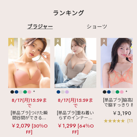
ランキング
ブラジャー
ショーツ
1
2
3
+
+
8/17(月)15:59ま
8/17(月)15:59ま
[単品ブラ]脇高設
で脇すっきり 痩
で
で
見えブラ
カシ
￥3,190
[単品ブラ]つけた瞬
[単品ブラ]重ね着い
クールレース脇
間谷間ができるシ
らずのインナーブ
ブラ(R) 単品ブラ
(119
ームレスブラ
超
ラ
リッチバスト
ャー
￥2,079
￥1,299
[30％O
[64％O
盛ブラ(R) シームレ
ブラトップ (ワイヤ
FF]
FF]
ス 単品ブラジャー
ー入り)