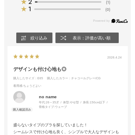
★
2
(1)
★
1
(0)
絞り込み
表示：評価が高い順
2026.4.24
デザインも付け心地も◎
購入したサイズ：E65
購入したカラー：チャコールグレー/CG
着用感
:ちょうどよい
no name
年代:
26～35才
体型:
やせ型
身長:
150cm以下
骨格タイプ:
ウェーブ
盛らないタイプのブラを探していました！
シームレスで付け心地も良く、シンプルで大人なデザインも