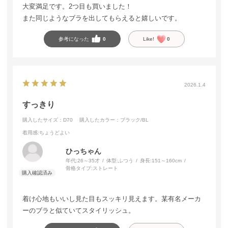
大変満足です。2つ目も買いました！
また同じようなブラを出してもらえると嬉しいです。
参考になった
0
Like!
0
2026.1.4
すっきり
購入したサイズ：D70
購入したカラー：ブラック/BL
着用感
:ちょうどよい
ひっちゃん
年代:
26～35才
体型:
ふつう
身長:
151～160cm
骨格タイプ:
ストレート
着け心地もいいし見た目もスッキリ見えます。某有名メーカ
ーのブラと似ていてスタイリッシュ。