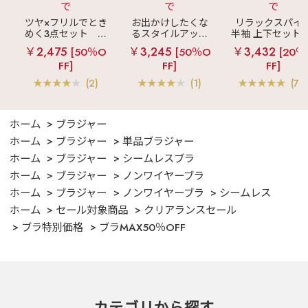
で
で
で
ツヤ×フリルでとき
お出かけしたくな
リラックスパイ
めく3点セット
シ
るスタイルアップ
半袖 上下セット 
ルキー ショートパ
見え
ストライプ
女兼用サイズ)
￥2,475
￥3,245
￥3,432
[50％O
[50％O
[20％
ンツ 3点セット
フリル ロングパン
FF]
FF]
FF]
ツ 綿混 上下セット
(2)
(1)
(70
ホーム
ブラジャー
ホーム
ブラジャー
単品ブラジャー
ホーム
ブラジャー
シームレスブラ
ホーム
ブラジャー
ノンワイヤーブラ
ホーム
ブラジャー
ノンワイヤーブラ
シームレス
ホーム
セール対象商品
クリアランスセール
ブラ特別価格
ブラMAX50％OFF
カテゴリから探す