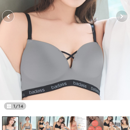
1
/
14