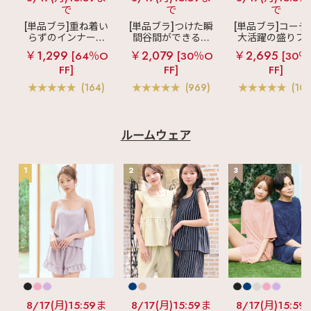
で
で
で
[単品ブラ]重ね着い
[単品ブラ]つけた瞬
[単品ブラ]コーデ
らずのインナーブ
間谷間ができるシ
大活躍の盛りブ
ラ
リッチバスト
ームレスブラ
超
ショートレン
￥1,299
￥2,079
￥2,695
[64％O
[30％O
[30％
ブラトップ (ワイヤ
盛ブラ(R) シームレ
ス ブラトップ 超
FF]
FF]
FF]
ー入り)
ス 単品ブラジャー
ブラ(R) 単品ブラ
ャー
(164)
(969)
(103
ルームウェア
1
2
3
8/17(月)15:59ま
8/17(月)15:59ま
8/17(月)15:59