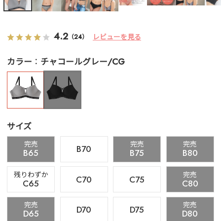
4.2
レビューを見る
（24）
カラー
チャコールグレー/CG
サイズ
完売
完売
完売
B70
B65
B75
B80
残りわずか
完売
C70
C75
C65
C80
完売
完売
D70
D75
D65
D80