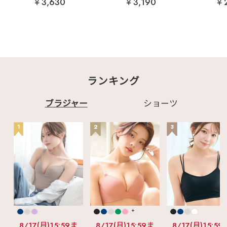
￥3,630
￥3,190
￥2
ランキング
ブラジャー
ショーツ
1
2
3
+
8/17(月)15:59ま
8/17(月)15:59ま
8/17(月)15:59