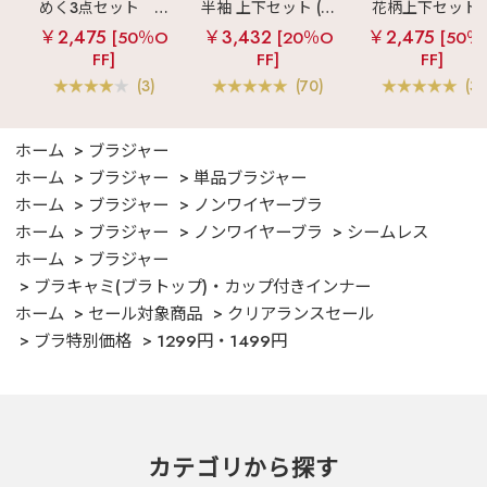
めく3点セット
シ
半袖 上下セット (男
花柄上下セット
ルキー ショートパ
女兼用サイズ)
メニーフラワー 
￥2,475
￥3,432
￥2,475
[50％O
[20％O
[50％
ンツ 3点セット
ングパンツ 上下
FF]
FF]
FF]
ット
(3)
(70)
(3)
ホーム
ブラジャー
ホーム
ブラジャー
単品ブラジャー
ホーム
ブラジャー
ノンワイヤーブラ
ホーム
ブラジャー
ノンワイヤーブラ
シームレス
ホーム
ブラジャー
ブラキャミ(ブラトップ)・カップ付きインナー
ホーム
セール対象商品
クリアランスセール
ブラ特別価格
1299円・1499円
カテゴリから探す