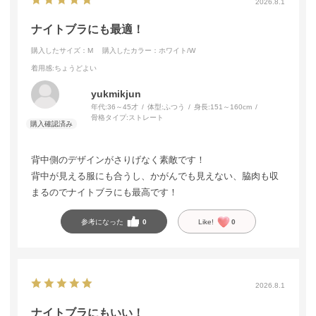
2026.8.1
ナイトブラにも最適！
購入したサイズ：M
購入したカラー：ホワイト/W
着用感
:ちょうどよい
yukmikjun
年代:
36～45才
体型:
ふつう
身長:
151～160cm
骨格タイプ:
ストレート
背中側のデザインがさりげなく素敵です！
背中が見える服にも合うし、かがんでも見えない、脇肉も収
まるのでナイトブラにも最高です！
参考になった
0
Like!
0
2026.8.1
ナイトブラにもいい！