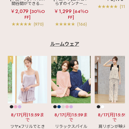
クールレース脇
間谷間ができるシ
らずのインナーブ
┈♡ #aimerfeel #エ
ブラ(R) 単品ブラ
(119
メフィール #ランジ
ームレスブラ
超
ラ
リッチバスト
ャー
￥2,079
￥1,299
[30％O
[64％O
ェリーブランド #ラン
盛ブラ(R) シームレ
ブラトップ (ワイヤ
ジェリーショップ #ノ
FF]
FF]
ス 単品ブラジャー
ー入り)
ンワイヤー #ノンワ
(970)
(166)
イヤーブラ #おしゃれ
な下着 #下着選び #幅
広ストラップ #必需品
#楽ちんブラ #楽ちん
#夏の必需品 #夏コー
ルームウェア
デ
1
2
3
8/17(月)15:59ま
8/17(月)15:59ま
8/17(月)15:59
で
で
で
ツヤ×フリルでとき
リラックスパイル
肩リボンが映え