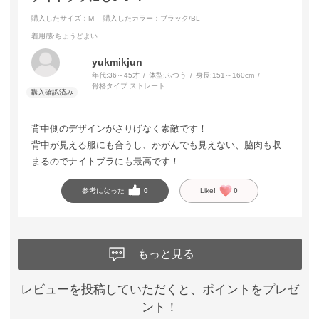
購入したサイズ：M
購入したカラー：ブラック/BL
着用感
:ちょうどよい
yukmikjun
年代:
36～45才
体型:
ふつう
身長:
151～160cm
骨格タイプ:
ストレート
背中側のデザインがさりげなく素敵です！
背中が見える服にも合うし、かがんでも見えない、脇肉も収
まるのでナイトブラにも最高です！
参考になった
0
Like!
0
もっと見る
レビューを投稿していただくと、ポイントをプレゼ
ント！