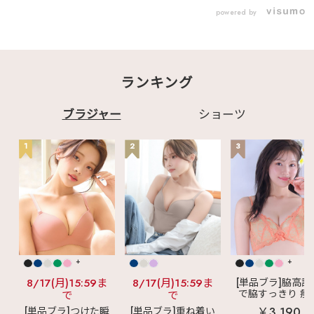
トップスやカーディガ
powered by
ンのインナーにもぴっ
たり！ ホックがないの
でヨガやストレッチな
どの軽い運動にも◎
サイトを𝑪𝒉𝒆𝒄𝒌☑︎
♡┈┈┈┈┈┈┈┈┈
ランキング
┈┈┈┈┈┈┈┈┈┈
┈♡ 𓂃✍️商品はこち
ら ✧商品番号：
1201514 スクエアネ
ブラジャー
ショーツ
ック ノンワイヤー 単
品ブラジャー
♡┈┈┈┈┈┈┈┈┈
1
2
3
┈┈┈┈┈┈┈┈┈┈
┈♡ 最後までご覧い
ただきありがとうござ
います♪ 掲載商品は画
像をタップ‼ 気になる
投稿は"保存"がオスス
メ☑ この投稿の他に
も ・ ランジェリー、
ルームウェアの商品情
報 ・下着にまつわる最
新情報 などなど毎日
+
+
更新中🪄 ☞〖
@aimerfeel_official
8/17(月)15:59ま
8/17(月)15:59ま
[単品ブラ]脇高設
〗
で脇すっきり 痩
で
で
♡┈┈┈┈┈┈┈┈┈
見えブラ
カシ
￥3,190
[単品ブラ]つけた瞬
[単品ブラ]重ね着い
┈┈┈┈┈┈┈┈┈┈