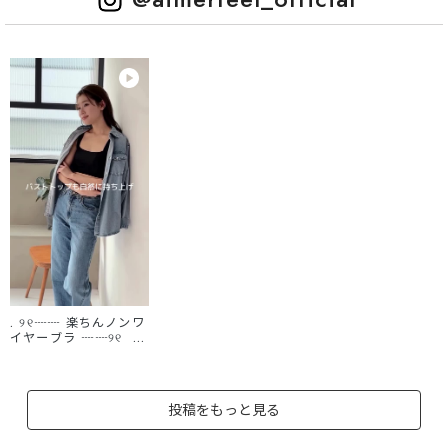
. ୨୧┈┈ 楽ちんノンワ
イヤーブラ ┈┈୨୧ 自
然でキレイなバストに
💞 バストトップが高く
見える設計で、 ノンワ
イヤーブラでもシルエ
投稿をもっと見る
ットがキレイ✨ シン
プルなアウターライク
のデザインで、 シアー