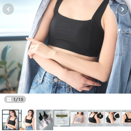
1
/
15